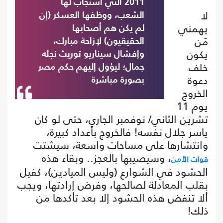
2011 التي استجاب لها
لا
الشعب، ووظفها العسكر (إن
يهمني
لم يكن هم أصحابها
مَن
الحقيقيون) لإزاحة مبارك،
يكون
وإفشال سيناريو توريث نجله
خلف
جمال؛ ليؤول إليهم حكم مصر
دعوة
بصورة مباشرة
الخروج
يوم 11
تشرين الثاني/ نوفمبر الجاري، حتى لو كان
ياسر جلال نفسه! فالخروج بأعداد كبيرة،
وانتشارها على مساحات واسعة، سيشتت
، وسيصيبها بالعجز.. وبقاء هذه
قوات الأمن
الحشود في الشوارع (وليس الميادين)، كفيل
بقلب المعادلة لصالحها، وفرض إرادتها، ويجب
ألا تنفض هذه الحشود إلا بعد تأكدها من
ذلك!