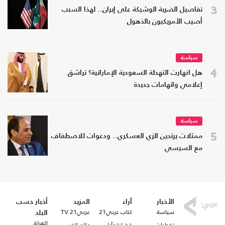
3
تفاصيل الضربة الوشيكة على إيران.. لهذا السبب
أصيب الأمريكيون بالذهول
سياسة
4
هل انهارت التهدئة السعودية الإماراتية؟ تراشق
إعلامي واتهامات جديدة
سياسة
5
ممثلات يرتدين الزي العسكري.. ودعوات للاصطفاف
مع السيسي
الأخبار
آراء
المزيد
أخبار حسب
سياسة
كتاب عربي21
عربي21 TV
البلد
العراق
تغطيات
قضايا وآراء
عالم الفن