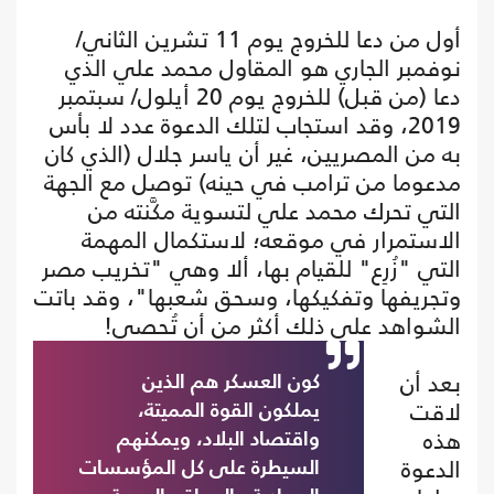
أول من دعا للخروج يوم 11 تشرين الثاني/
نوفمبر الجاري هو المقاول محمد علي الذي
دعا (من قبل) للخروج يوم 20 أيلول/ سبتمبر
2019، وقد استجاب لتلك الدعوة عدد لا بأس
به من المصريين، غير أن ياسر جلال (الذي كان
مدعوما من ترامب في حينه) توصل مع الجهة
التي تحرك محمد علي لتسوية مكَّنته من
الاستمرار في موقعه؛ لاستكمال المهمة
التي "زُرِع" للقيام بها، ألا وهي "تخريب مصر
وتجريفها وتفكيكها، وسحق شعبها"، وقد باتت
الشواهد على ذلك أكثر من أن تُحصى!
بعد أن
كون العسكر هم الذين
لاقت
يملكون القوة المميتة،
هذه
واقتصاد البلاد، ويمكنهم
الدعوة
السيطرة على كل المؤسسات