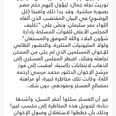
توريث نجله جمال؛ ليؤول إليهم حكم مصر
بصورة مباشرة. وقد بدا ذلك واضحا (كل
الوضوح) في البيان المقتضب الذي ألقاه
اللواء عمر سليمان، ونصَّ على "تكليف
المجلس الأعلى للقوات المسلحة بإدارة
شؤون البلاد والله الموفق والمستعان".
ولولا المليونيات المتكررة، والحضور الطاغي
للإخوان المسلمين الذي لم يكن من الممكن
تجاهله وقتئذ، اضطر المجلس العسكري إلى
الذهاب لانتخابات رئاسية، أفضت إلى فوز
مرشح الإخوان الدكتور محمد مرسي (رحمه
الله)، وكانت تلك مخاطرة كبيرة، أو مراهنة
بمصالح العسكر ونفوذهم، دون شك..
غير أن العسكر سلكوا أحقر السبل، وأشدها
دناءة؛ لتحويل هذه المخاطرة إلى مكسب كبير!
وذلك بأن خططوا لاستغلال وصول الإخوان