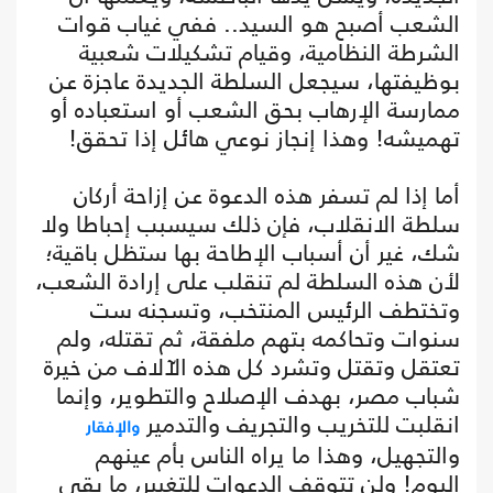
الشعب أصبح هو السيد.. ففي غياب قوات
الشرطة النظامية، وقيام تشكيلات شعبية
بوظيفتها، سيجعل السلطة الجديدة عاجزة عن
ممارسة الإرهاب بحق الشعب أو استعباده أو
تهميشه! وهذا إنجاز نوعي هائل إذا تحقق!
أما إذا لم تسفر هذه الدعوة عن إزاحة أركان
سلطة الانقلاب، فإن ذلك سيسبب إحباطا ولا
شك، غير أن أسباب الإطاحة بها ستظل باقية؛
لأن هذه السلطة لم تنقلب على إرادة الشعب،
وتختطف الرئيس المنتخب، وتسجنه ست
سنوات وتحاكمه بتهم ملفقة، ثم تقتله، ولم
تعتقل وتقتل وتشرد كل هذه الآلاف من خيرة
شباب مصر، بهدف الإصلاح والتطوير، وإنما
انقلبت للتخريب والتجريف والتدمير
والإفقار
والتجهيل، وهذا ما يراه الناس بأم عينهم
اليوم! ولن تتوقف الدعوات للتغيير، ما بقي