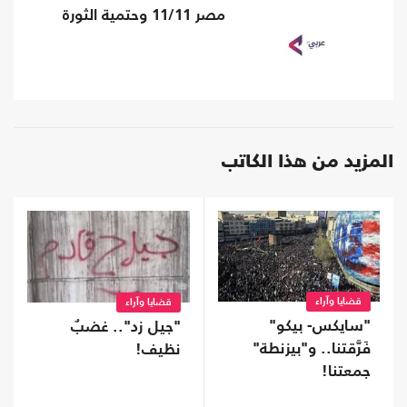
مصر 11/11 وحتمية الثورة
المزيد من هذا الكاتب
قضايا وآراء
قضايا وآراء
"سايكس- بيكو"
"جيل زد".. غضبٌ
فَرَّقتنا.. و"بيزنطة"
نظيف!
جمعتنا!