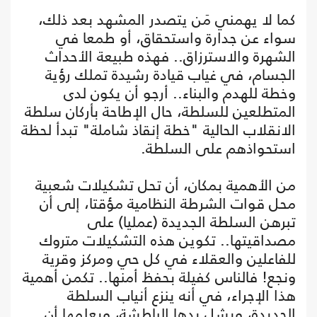
كما لا يهمني مَن يتصدر المشهد بعد ذلك،
سواء عن جدارة واستحقاق، أو طمعا في
الشهرة والاسترزاق.. فهذه طبيعة الأحداث
الجسام، في غياب قيادة رشيدة تملك رؤية
وخطة للهدم والبناء.. أرجو أن يكون لدى
المتطلعين للسلطة، حال الإطاحة بأركان سلطة
الانقلاب الحالية "خطة إنقاذ شاملة" تبدأ لحظة
استحواذهم على السلطة.
من الأهمية بمكان، أن تحل تشكيلات شعبية
محل قوات الشرطة النظامية مؤقتا، إلى أن
تبرهن السلطة الجديدة (عمليا) على
مصداقيتها.. تكوين هذه التشكيلات متروك
للفاعلين والعقلاء في كل حي ومركز وقرية
ونجع! فالناس كفيلة بحفظ أمنها.. تكمن أهمية
هذا الإجراء، في أنه ينزع أنياب السلطة
الجديدة، ويشل يدها الباطشة، ويعلمها أن