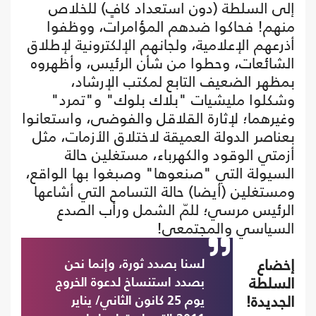
إلى السلطة (دون استعداد كافٍ) للخلاص
منهم! فحاكوا ضدهم المؤامرات، ووظفوا
أذرعهم الإعلامية، ولجانهم الإلكترونية لإطلاق
الشائعات، وحطوا من شأن الرئيس، وأظهروه
بمظهر الضعيف التابع لمكتب الإرشاد،
وشكلوا مليشيات "بلاك بلوك" و"تمرد"
وغيرهما؛ لإثارة القلاقل والفوضى، واستعانوا
بعناصر الدولة العميقة لاختلاق الأزمات، مثل
أزمتي الوقود والكهرباء، مستغلين حالة
السيولة التي "صنعوها" وصبغوا بها الواقع،
ومستغلين (أيضا) حالة التسامح التي أشاعها
الرئيس مرسي؛ للمّ الشمل ورأب الصدع
السياسي والمجتمعي!
إخضاع
لسنا بصدد ثورة، وإنما نحن
السلطة
بصدد استنساخ لدعوة الخروج
الجديدة!
يوم 25 كانون الثاني/ يناير