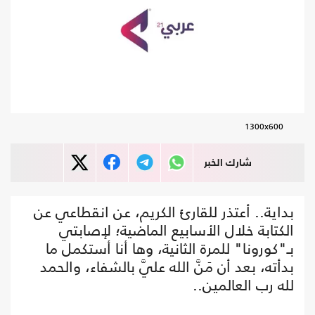
1300x600
شارك الخبر
بداية.. أعتذر للقارئ الكريم، عن انقطاعي عن
الكتابة خلال الأسابيع الماضية؛ لإصابتي
بـ"كورونا" للمرة الثانية، وها أنا أستكمل ما
بدأته، بعد أن مَنَّ الله عليَّ بالشفاء، والحمد
لله رب العالمين..