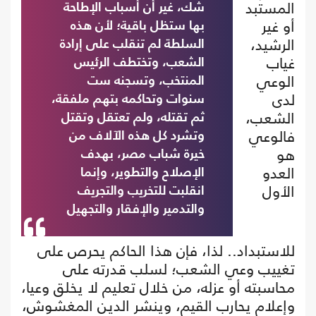
المستبد
شك، غير أن أسباب الإطاحة
أو غير
بها ستظل باقية؛ لأن هذه
الرشيد،
السلطة لم تنقلب على إرادة
غياب
الشعب، وتختطف الرئيس
الوعي
المنتخب، وتسجنه ست
لدى
سنوات وتحاكمه بتهم ملفقة،
الشعب،
ثم تقتله، ولم تعتقل وتقتل
فالوعي
وتشرد كل هذه الآلاف من
هو
خيرة شباب مصر، بهدف
العدو
الإصلاح والتطوير، وإنما
الأول
انقلبت للتخريب والتجريف
والتدمير والإفقار والتجهيل
للاستبداد.. لذا، فإن هذا الحاكم يحرص على
تغييب وعي الشعب؛ لسلب قدرته على
محاسبته أو عزله، من خلال تعليم لا يخلق وعيا،
وإعلام يحارب القيم، وينشر الدين المغشوش،