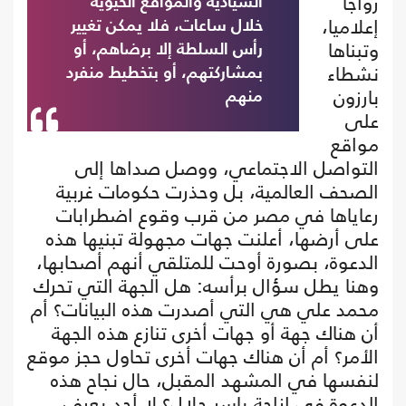
رواجا
السيادية والمواقع الحيوية
إعلاميا،
خلال ساعات، فلا يمكن تغيير
وتبناها
رأس السلطة إلا برضاهم، أو
نشطاء
بمشاركتهم، أو بتخطيط منفرد
بارزون
منهم
على
مواقع
التواصل الاجتماعي، ووصل صداها إلى
الصحف العالمية، بل وحذرت حكومات غربية
رعاياها في مصر من قرب وقوع اضطرابات
على أرضها، أعلنت جهات مجهولة تبنيها هذه
الدعوة، بصورة أوحت للمتلقي أنهم أصحابها،
وهنا يطل سؤال برأسه: هل الجهة التي تحرك
محمد علي هي التي أصدرت هذه البيانات؟ أم
أن هناك جهة أو جهات أخرى تنازع هذه الجهة
الأمر؟ أم أن هناك جهات أخرى تحاول حجز موقع
لنفسها في المشهد المقبل، حال نجاح هذه
الدعوة في إزاحة ياسر جلال؟ لا أحد يعرف