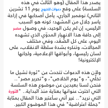
يصدر هذا المقال (وهو الثالث في هذه
السلسة) على وقع
يوم 11 تشرين
دعوات للخروج
الثاني/ نوفمبر الجاري، يأمل أصحابها في إزاحة
ياسر جلال من المشهد؛ كونه هو السبب
الرئيس، إن لم يكن الوحيد، في وصول
مصر
إلى حافة هذا الانهيار المدوّي الذي تشهده
اليوم، على كل الصُّعُد، وفي مختلف
المجالات، وتنكره بشدة سلطة الانقلاب، على
لسان رئيسها، وأبواقها الإعلامية، ولجانها
الإلكترونية!
ولأن هذه الدعوات تتحدث عن "ثورة تشيل ما
تخلِّي"، و"يوم الخلاص"، و"تحرير مصر"..
فنحن لسنا بعيدين عن موضوع هذه السلسة
التي اخترت عنوانها بعناية منذ البداية.. "
الثورة
التي نريد".. غير أني سأعتبر هذا المقال بمثابة
"جملة اعتراضية" في هذا الموضوع الكبير.