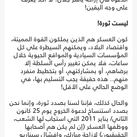
على وجه اليقين!
ليست ثورة!
كون العسكر هم الذين يملكون القوة المميتة،
واقتصاد البلاد، ويمكنهم السيطرة على كل
المؤسسات السيادية والمواقع الحيوية خلال
ساعات، فلا يمكن تغيير رأس السلطة إلا
برضاهم، أو بمشاركتهم، أو بتخطيط منفرد
منهم.. هذه حقيقة يجب التسليم بها، في
الوضع الحالي على الأقل!
والحال كذلك، فإننا لسنا بصدد ثورة، وإنما نحن
بصدد استنساخ لدعوة الخروج يوم 25 كانون
الثاني/ يناير 2011 التي استجاب لها الشعب،
ووظفها العسكر (إن لم يكن هم أصحابها
الحقيقيون) لإزاحة مبارك، وإفشال سيناريو