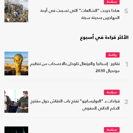
سياسة
5
هكذا خرجت "الشائعات" التي تسببت في أزمة
المهاجرين بمدينة سبتة
الأكثر قراءة في أسبوع
رياضة
1
تقارير: إسبانيا والبرتغال تلوحان بالانسحاب من تنظيم
مونديال 2030
سياسة
2
قيادات بـ "البوليساريو" تفتح باب النقاش حول مقترح
الحكم الذاتي المغربي
سياسة