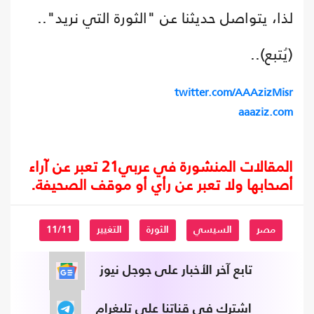
لذا، يتواصل حديثنا عن "الثورة التي نريد"..
(يُتبع)..
twitter.com/AAAzizMisr
aaaziz.com
المقالات المنشورة في عربي21 تعبر عن آراء
أصحابها ولا تعبر عن رأي أو موقف الصحيفة.
مصر
السيسي
الثورة
التغيير
11/11
تابع آخر الأخبار على جوجل نيوز
اشترك في قناتنا على تليغرام