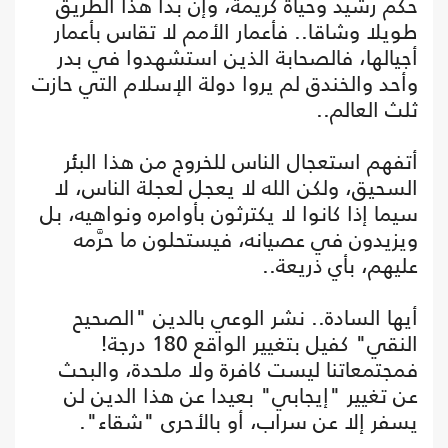
حكم رشيد وحياة كريمة، وإن بدا هذا الطريق
طويلا وشاقا.. فأعمار الأمم لا تقاس بأعمار
أجيالها، فالصحابة الذين استشهدوا في بدر
وأحد والخندق لم يروا دولة الإسلام التي حازت
ثلث العالم..
أتفهم استعجال الناس للخروج من هذا البئر
السحيق، ولكن الله لا يعجل لعجلة الناس، لا
سيما إذا كانوا لا يكترثون بأوامره ونواهيه، بل
ويزيدون في عصيانه، فيستحلون ما حرَّمه
عليهم، بأي ذريعة..
أيها السادة.. نشر الوعي بالدين "الصحيح
النقي" كفيل بتغيير الواقع 180 درجة!
فمجتمعاتنا ليست كافرة ولا ملحدة، والبحث
عن تغيير "إيجابي" بعيدا عن هذا الدين لن
يسفر إلا عن سراب، أو بالأحرى "شقاء".