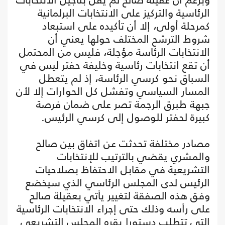
الرئاسية والتركيز على الانتخابات البرلمانية
كمرحلة أولى، إلا أن تأكيده على استبعاد
شروط الترشح المختلف حولها يعني أن
الانتخابات الرئاسة مؤجلة، فليس من المحتمل
أن تقع انتخابات رئاسية وخليفة حفتر ليس في
السباق نحو كرسي الرئاسة، إذ لم يتعطل
المسار السياسي وتفشل كل الحوارات إلا لأن
جبهة طبرق الرجمة تصر على ضمان فرصة
كبيرة لحفتر للوصول إلى كرسي الرئيس.
مصادر مختلفة تحدثت عن اتفاق بين صالح
والمشري يقضي بالترتيب للإنتخابات
التشريعية في مقابل الاحتفاظ بصلاحيات
الرئيس لدى المجلس الرئاسي الذي سيخضع
وفق هذه الصفقة لتغيير يأتي بعقيلة صالح
على رأسه وذلك حتى إجراء الانتخابات الرئاسية
التي تتطلب دستورا يقره المجلس التشريعي