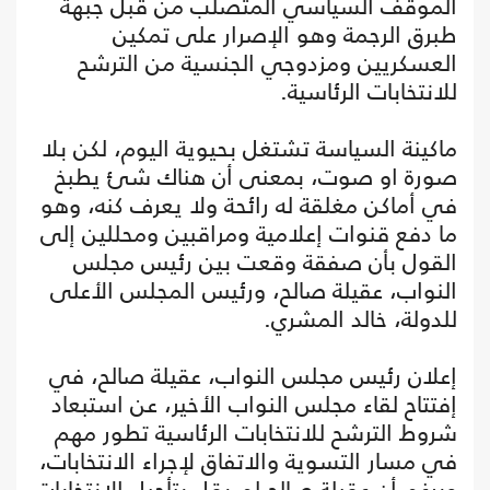
الموقف السياسي المتصلب من قبل جبهة
طبرق الرجمة وهو الإصرار على تمكين
العسكريين ومزدوجي الجنسية من الترشح
للانتخابات الرئاسية.
ماكينة السياسة تشتغل بحيوية اليوم، لكن بلا
صورة او صوت، بمعنى أن هناك شئ يطبخ
في أماكن مغلقة له رائحة ولا يعرف كنه، وهو
ما دفع قنوات إعلامية ومراقبين ومحللين إلى
القول بأن صفقة وقعت بين رئيس مجلس
النواب، عقيلة صالح، ورئيس المجلس الأعلى
للدولة، خالد المشري.
إعلان رئيس مجلس النواب، عقيلة صالح، في
إفتتاح لقاء مجلس النواب الأخير، عن استبعاد
شروط الترشح للانتخابات الرئاسية تطور مهم
في مسار التسوية والاتفاق لإجراء الانتخابات،
وبرغم أن عقيلة صالح لم يقل بتأجيل الانتخابات