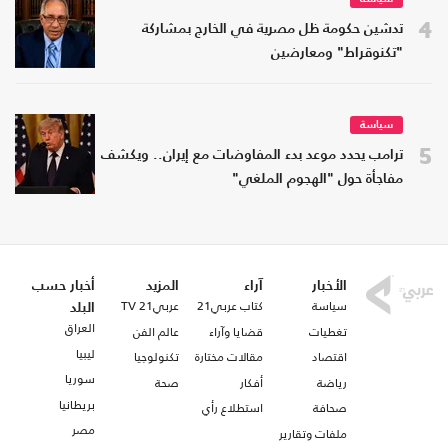
4
تدشين حكومة ظل مصرية في الخارج بمشاركة
"تكنوقراط" ومعارضين
سياسة
5
ترامب يحدد موعد بدء المفاوضات مع إيران.. ويكشف
مفاجأة حول "الهجوم الملغي"
الأخبار
آراء
المزيد
أخبار حسب
سياسة
كتاب عربي21
عربي21 TV
البلد
العراق
تغطيات
قضايا وآراء
عالم الفن
ليبيا
اقتصاد
مقالات مختارة
تكنولوجيا
سوريا
رياضة
أفكار
صحة
بريطانيا
صحافة
استطلاع رأي
مصر
ملفات وتقارير