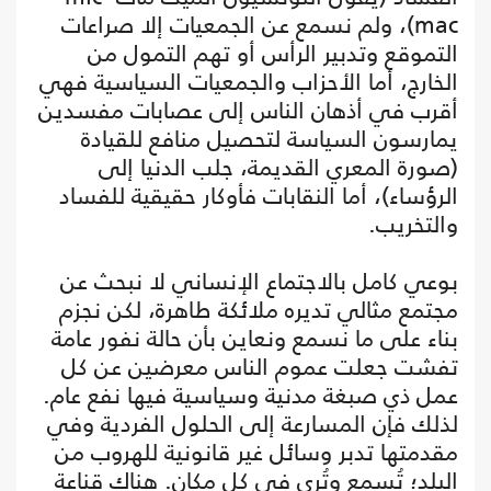
mac)، ولم نسمع عن الجمعيات إلا صراعات
التموقع وتدبير الرأس أو تهم التمول من
الخارج، أما الأحزاب والجمعيات السياسية فهي
أقرب في أذهان الناس إلى عصابات مفسدين
يمارسون السياسة لتحصيل منافع للقيادة
(صورة المعري القديمة، جلب الدنيا إلى
الرؤساء)، أما النقابات فأوكار حقيقية للفساد
والتخريب.
بوعي كامل بالاجتماع الإنساني لا نبحث عن
مجتمع مثالي تديره ملائكة طاهرة، لكن نجزم
بناء على ما نسمع ونعاين بأن حالة نفور عامة
تفشت جعلت عموم الناس معرضين عن كل
عمل ذي صبغة مدنية وسياسية فيها نفع عام.
لذلك فإن المسارعة إلى الحلول الفردية وفي
مقدمتها تدبر وسائل غير قانونية للهروب من
البلد؛ تُسمع وتُرى في كل مكان. هناك قناعة