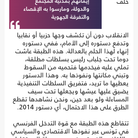
خلف
إيمانهم بمدنية المجتمع
والدولة، ومارسوا به الإقصاء
والتفرقة الجهوية
الانقلاب دون أن تكشف وجها حزبيا أو نقابيا
وتدفع دستوره إلى الأمام، ففي دستوره
إنهاء لهذا الحلم بالعدالة. هذه الطبقة عاشت
دوما تحت جلباب رئيس بسلطات مطلقة،
تملي عليه فيخدمها فتحميه من السقوط
وتبني مكانتها ونفوذها به. وهذا الدستور
يعطيها ما تريد، فتفريق السلطات التنفيذية
يضيق عليها عيشها ويجعلها تحت سيف
المساءلة ولو بعد حين، ونحن نشاهدها تقطع
الطرق على هذا الاحتمال، أي دستور 2014.
تتقاطع هذه الطبقة مع قوة التدخل الفرنسي
في تونس عبر نفوذها الاقتصادي والسياسي