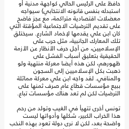
حافظ على الرئيس الحالي كواجهة مدنية أو
استبدله بنفس قانونه الانتخابي) سيواجه
معضلات اقتصادية متراكمة، مع عجز فاضح
على تقديم الترضيات الاجتماعية المؤقتة التي
كان ابن علي يقدمها لإخماد الشارع. سيختلق
تلك المعارك الجانبية، مثل حرب على
الإسلاميين، من أجل حرف الأنظار عن الأزمة
الحقيقية بتعليق أسباب الفشل على
ظهورهم، لكن هذه أيضا معركة منتهية ولو
ذهبت بكل الإسلاميين إلى السجون
والمنافي. لقد واجه ابن علي معركة مماثلة
ببيع مؤسسات قطاع عام صرف ثمنها على
الترضيات لكن لم تعد هناك مؤسسات تباع.
تونس أخرى تتهيأ في الغيب وتولد من رحم
هذا الخراب الكبير، شكلها وأدواتها ليست
واضحة بعد، لكن لا نرى دولة تعود بهذه النخب