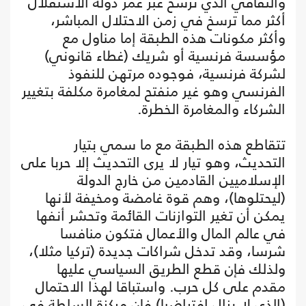
والثقافي الذي ترسخ عبر عمر دولة الاستقلال
أكثر مما ترسخ في زمن الاحتلال المباشر،
وأكثر مكونات هذه الطبقة إما مناول مع
مؤسسة فرنسية أو شريك (غطاء قانوني)
لشركة فرنسية، فوجوده مرتهن للنفوذ
الفرنسي وهو غير منفتح لمغامرة مكلفة بتغيير
الشركاء والمغامرة الخطرة.
تتقاطع هذه الطبقة مع ما سمي بتيار
التحديث، وهو تيار لا يرى التحديث إلا حربا على
الإسلاميين القادمين من خارج الدولة
(ليحتلوها)، وهم قوة غامضة ومخيفة لأنها
يمكن أن تغير التوازنات القائمة وتحشر أنفها
في عالم المال والأعمال فتكون منافسا
شرسا، وقد تدخل شراكات جديدة (تركيا مثلا)،
ولذلك فإن قطع الطريق السياسي عليها
مقدم على كل حرب. واستباقا لهذا الاحتمال
(الذي لا يزال افتراضيا) فإن مركزة السلطة في