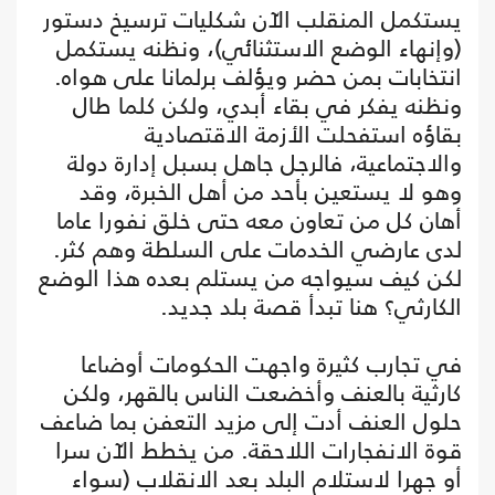
يستكمل المنقلب الآن شكليات ترسيخ دستور
(وإنهاء الوضع الاستثنائي)، ونظنه يستكمل
انتخابات بمن حضر ويؤلف برلمانا على هواه.
ونظنه يفكر في بقاء أبدي، ولكن كلما طال
بقاؤه استفحلت الأزمة الاقتصادية
والاجتماعية، فالرجل جاهل بسبل إدارة دولة
وهو لا يستعين بأحد من أهل الخبرة، وقد
أهان كل من تعاون معه حتى خلق نفورا عاما
لدى عارضي الخدمات على السلطة وهم كثر.
لكن كيف سيواجه من يستلم بعده هذا الوضع
الكارثي؟ هنا تبدأ قصة بلد جديد.
في تجارب كثيرة واجهت الحكومات أوضاعا
كارثية بالعنف وأخضعت الناس بالقهر، ولكن
حلول العنف أدت إلى مزيد التعفن بما ضاعف
قوة الانفجارات اللاحقة. من يخطط الآن سرا
أو جهرا لاستلام البلد بعد الانقلاب (سواء