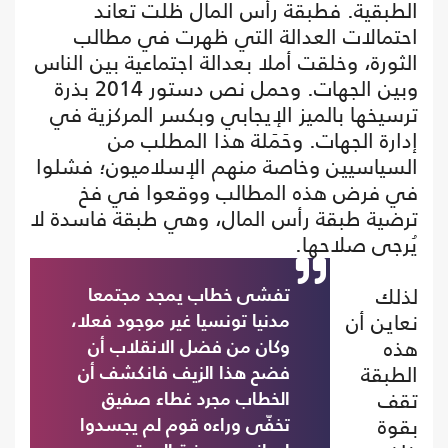
الطبقية. فطبقة رأس المال ظلت تعاند
احتمالات العدالة التي ظهرت في مطالب
الثورة، وخلقت أملا بعدالة اجتماعية بين الناس
وبين الجهات. وحمل نص دستور 2014 بذرة
ترسيخها بالميز الإيجابي وبكسر المركزية في
إدارة الجهات. وحَمَلة هذا المطلب من
السياسيين وخاصة منهم الإسلاميون؛ فشلوا
في فرض هذه المطالب ووقعوا في فخ
ترضية طبقة رأس المال، وهي طبقة فاسدة لا
يُرجى صلاحها.
لذلك
تفشى خطاب يمجد مجتمعا
نعاين أن
مدنيا تونسيا غير موجود فعلا،
هذه
وكان من فضل الانقلاب أن
الطبقة
فضح هذا الزيف فانكشف أن
تقف
الخطاب مجرد غطاء صفيق
بقوة
تخفّى وراءه قوم لم يجسدوا