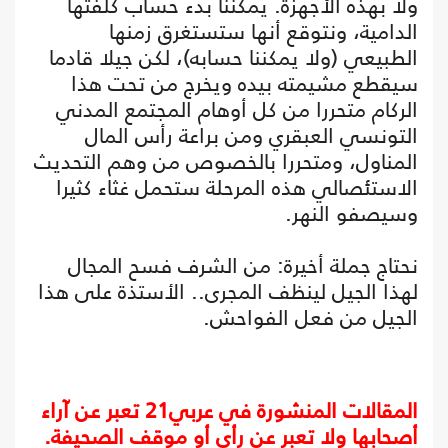
ولا بهذه الأجهزة. يمكننا بدء حساب كلفتها
الدامية، ونتوقع أنها ستستغرق زمنها
الطبيعي (ولا يمكننا حسابه)، لكن جيلا قادما
سيقطع مشيمته بيده ويخرج من تحت هذا
الركام متحررا من كل أوهام المجتمع المدني
التونسي العبقري ومن براعة رأس المال
المناول، ومتحررا بالخصوص من وهم التحديث
الاستئصالي هذه المرحلة ستحمل غثاء كثيرا
وسيصفو النهر.
نحتاج جملة أخيرة: من الشرف فسح المجال
لهذا الجيل لينظف المجرى.. الأستذة على هذا
الجيل من فعل الفواحش.
المقالات المنشورة في عربي21 تعبر عن آراء
أصحابها ولا تعبر عن رأي أو موقف الصحيفة.