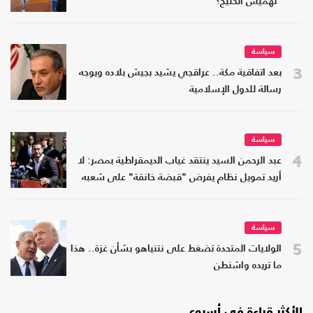
"تهميش الخليج؟"
سياسة
3
بعد اتفاقية مكة.. عراقجي يشيد بجيش بلاده ويوجه
رسالة للدول الإسلامية
سياسة
4
عبد الرحمن السيد ينتقد غياب الديمقراطية بمصر: لا
أريد تمويل نظام يفرض "قبضة خانقة" على شعبه
سياسة
5
الولايات المتحدة تضغط على نتنياهو بشأن غزة.. هذا
ما تريده واشنطن
الأكثر قراءة في أسبوع