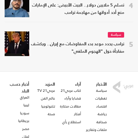
4
تسلم 5 ملايين دولار.. البيت الأبيض: على الإمارات
منع أحد أدواتها من مهاجمة ترامب
سياسة
5
ترامب يحدد موعد بدء المفاوضات مع إيران.. ويكشف
مفاجأة حول "الهجوم الملغي"
الأخبار
آراء
المزيد
أخبار حسب
سياسة
كتاب عربي21
عربي21 TV
البلد
العراق
تغطيات
قضايا وآراء
عالم الفن
ليبيا
اقتصاد
مقالات مختارة
تكنولوجيا
سوريا
رياضة
أفكار
صحة
بريطانيا
صحافة
استطلاع رأي
مصر
ملفات وتقارير
لبنان