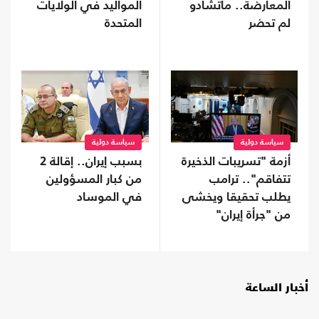
المعارضة.. ماتشادو
المواليد في الولايات
لم تحضر
المتحدة
سياسة دولية
سياسة دولية
أزمة "تسريبات الذخيرة
بسبب إيران.. إقالة 2
تتفاقم".. ترامب
من كبار المسؤولين
يطلب تحقيقا ويخشى
في الموساد
من "جرأة إيران"
أخبار الساعة