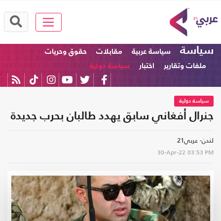
سياسة
سياسة عربية
مقابلات
حقوق وحريات
ملفات وتقارير
اختبار
سياسة دولية
سياسة دولية
جنرال أفغاني سابق يهدد طالبان بحرب جديدة
لندن- عربي21
30-Apr-22
03:53 PM