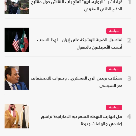
1
قيادات بـ "البوليساريو" تفتح باب النقاش حول مقترح
الحكم الذاتي المغربي
سياسة
2
تفاصيل الضربة الوشيكة على إيران.. لهذا السبب
أصيب الأمريكيون بالذهول
سياسة
3
ممثلات يرتدين الزي العسكري.. ودعوات للاصطفاف
مع السيسي
سياسة
4
هل انهارت التهدئة السعودية الإماراتية؟ تراشق
إعلامي واتهامات جديدة