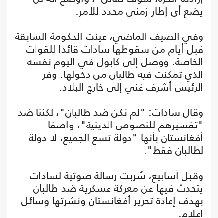
يضع أي إطار زمني محدد للأمر.
وفي الصيف الماضي، عينت الحكومة السابقة
قبل أيام من سقوطها سادات قائدا للقوات
الخاصة. ووصل إلى كابول في اليوم نفسه
الذي تمكنت فيه طالبان من دخولها. وفر
الرئيس أشرف غني إلى خارج البلاد.
وقال سادات: "لم نكن ضد طالبان"، لكننا ضد
"تفسيرهم للنصوص الدينية"، واصفا
أفغانستان بأنها "دولة تسع الجميع، لا دولة
لطالبان فقط".
وقبل أسابيع، سُربت رسالة صوتية لسادات
يتحدث فيها عن معركة عسكرية ضد طالبان
بهدف إعادة تحرير أفغانستان ونشرتها وسائل
إعلام.