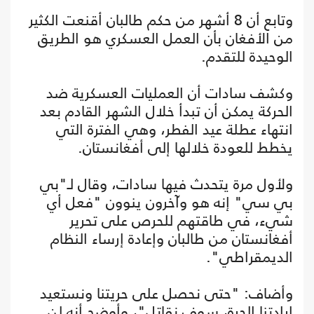
وتابع أن 8 أشهر من حكم طالبان أقنعت الكثير
من الأفغان بأن العمل العسكري هو الطريق
الوحيدة للتقدم.
وكشف سادات أن العمليات العسكرية ضد
الحركة يمكن أن تبدأ خلال الشهر القادم بعد
انتهاء عطلة عيد الفطر، وهي الفترة التي
يخطط للعودة خلالها إلى أفغانستان.
ولأول مرة يتحدث فيها سادات، وقال لـ"بي
بي سي" إنه هو وآخرون ينوون "فعل أي
شيء، في طاقتهم للحرص على تحرير
أفغانستان من طالبان وإعادة إرساء النظام
الديمقراطي".
وأضاف: "حتى نحصل على حريتنا ونستعيد
إرادتنا الحرة، سوف نقاتل"، وأوضح أنه لن