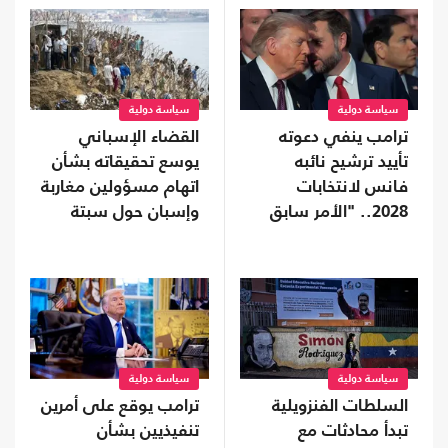
سياسة دولية
سياسة دولية
ترامب ينفي دعوته
القضاء الإسباني
تأييد ترشيح نائبه
يوسع تحقيقاته بشأن
فانس لانتخابات
اتهام مسؤولين مغاربة
2028.. "الأمر سابق
وإسبان حول سبتة
لأوانه"
سياسة دولية
سياسة دولية
السلطات الفنزويلية
ترامب يوقع على أمرين
تبدأ محادثات مع
تنفيذيين بشأن