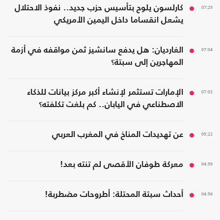
07:25
كارلسون يلوح بتأسيس حزب جديد.. نفوذ الاحتلال
يشعل انقساما داخل اليمين الأمريكي
07:04
الغارديان: هل يدفع سانشيز ثمن مواقفه في أزمة
المهاجرين إلى سبتة؟
07:02
الإمارات تستثمر لإنشاء أكبر مركز بيانات للذكاء
الاصطناعي في اليابان.. كم بلغت تكلفته؟
05:22
عن تهديدات المناخ في المغرب العربي
04:59
معركة طوفان الأقصى لم تنته بعد!
04:56
أحداث سبتة المحتلة: أطروحات مضطربة!