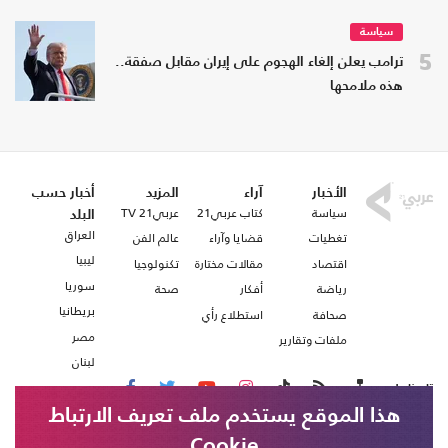
سياسة
5
ترامب يعلن إلغاء الهجوم على إيران مقابل صفقة..
هذه ملامحها
الأخبار
آراء
المزيد
أخبار حسب
سياسة
كتاب عربي21
عربي21 TV
البلد
العراق
تغطيات
قضايا وآراء
عالم الفن
ليبيا
اقتصاد
مقالات مختارة
تكنولوجيا
سوريا
رياضة
أفكار
صحة
بريطانيا
صحافة
استطلاع رأي
مصر
ملفات وتقارير
لبنان
تابعنا على
هذا الموقع يستخدم ملف تعريف الارتباط
Cookie