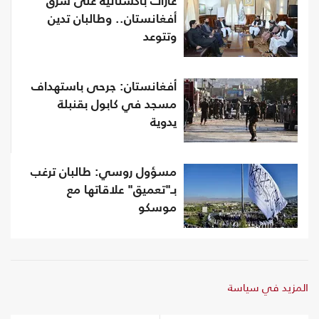
غارات باكستانية على شرق
أفغانستان.. وطالبان تدين
وتتوعد
أفغانستان: جرحى باستهداف
مسجد في كابول بقنبلة
يدوية
مسؤول روسي: طالبان ترغب
بـ"تعميق" علاقاتها مع
موسكو
المزيد في سياسة