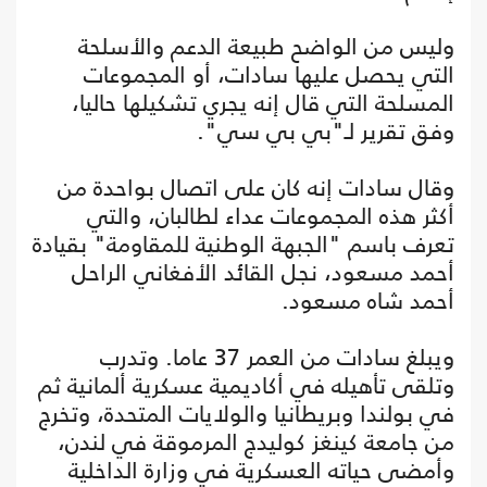
وليس من الواضح طبيعة الدعم والأسلحة
التي يحصل عليها سادات، أو المجموعات
المسلحة التي قال إنه يجري تشكيلها حاليا،
وفق تقرير لـ"بي بي سي".
وقال سادات إنه كان على اتصال بواحدة من
أكثر هذه المجموعات عداء لطالبان، والتي
تعرف باسم "الجبهة الوطنية للمقاومة" بقيادة
أحمد مسعود، نجل القائد الأفغاني الراحل
أحمد شاه مسعود.
ويبلغ سادات من العمر 37 عاما. وتدرب
وتلقى تأهيله في أكاديمية عسكرية ألمانية ثم
في بولندا وبريطانيا والولايات المتحدة، وتخرج
من جامعة كينغز كوليدج المرموقة في لندن،
وأمضى حياته العسكرية في وزارة الداخلية