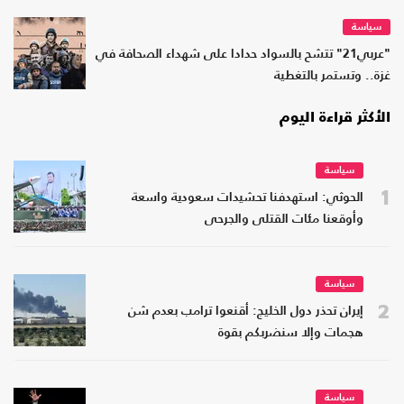
سياسة
"عربي21" تتشح بالسواد حدادا على شهداء الصحافة في
غزة.. وتستمر بالتغطية
الأكثر قراءة اليوم
سياسة
1
الحوثي: استهدفنا تحشيدات سعودية واسعة
وأوقعنا مئات القتلى والجرحى
سياسة
2
إيران تحذر دول الخليج: أقنعوا ترامب بعدم شن
هجمات وإلا سنضربكم بقوة
سياسة