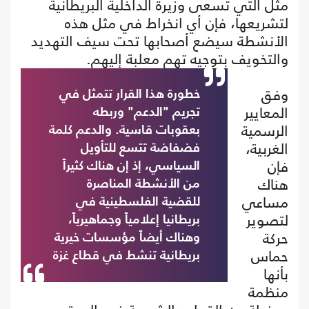
مثل التي تسعى وزيرة الداخلية البريطانية
لتشريعها، فإن أي انخراط في مثل هذه
الأنشطة سيضع أصحابها تحت سيف التهديد
والتخويف بتوجيه تهم معلبة إليهم.
وفق
خطورة هذا القرار تتمثل في
المعايير
تجريم "الدعم" وربطه
الرسمية
بعقوبات قاسية. والدعم كلمة
الغربية،
فضفاضة تتسع للتأويل
فإن
السياسي، إذ إن هناك كثيراً
هناك
من الأنشطة المناصرة
مساعي
للقضية الفلسطينية في
لتصوير
بريطانيا إعلامياً وجماهيرياً،
حركة
وهناك أيضاً مؤسسات خيرية
حماس
بريطانية تنشط في قطاع غزة
بأنها
منظمة