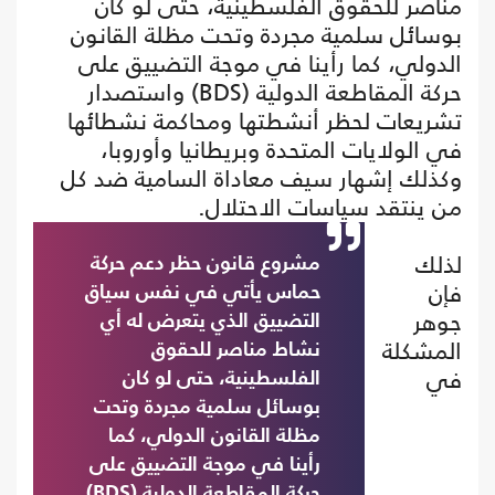
مناصر للحقوق الفلسطينية، حتى لو كان
بوسائل سلمية مجردة وتحت مظلة القانون
الدولي، كما رأينا في موجة التضييق على
حركة المقاطعة الدولية (BDS) واستصدار
تشريعات لحظر أنشطتها ومحاكمة نشطائها
في الولايات المتحدة وبريطانيا وأوروبا،
وكذلك إشهار سيف معاداة السامية ضد كل
من ينتقد سياسات الاحتلال.
لذلك
مشروع قانون حظر دعم حركة
فإن
حماس يأتي في نفس سياق
جوهر
التضييق الذي يتعرض له أي
المشكلة
نشاط مناصر للحقوق
في
الفلسطينية، حتى لو كان
بوسائل سلمية مجردة وتحت
مظلة القانون الدولي، كما
رأينا في موجة التضييق على
حركة المقاطعة الدولية (BDS)