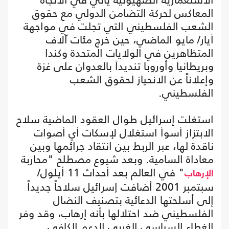
المعاكس لحركة التضامن الدولي مع حقوق
الشعب الفلسطيني التي تجلت في مواجهة
أيار/ مايو الماضي، حين خرج مئات آلاف
المتظاهرين في الولايات المتحدة وكندا
وبريطانيا وأوروبا تنديداً بالعدوان على غزة
وإعلاناً عن الانحياز لحقوق الشعب
الفلسطيني.
استغلت إسرائيل طوال العقود الماضية سلاح
الابتزاز أسوأ استغلال لإسكات أي أصوات
ناقدة لها، عبر الربط بين انتقاد جرائمها وبين
معاداة السامية. وبعد شيوع مصطلح "محاربة
" في العالم بعد أحداث 11 أيلول/
الإرهاب
سبتمبر 2001 أضافت إسرائيل سلاحاً جديداً
إلى أسلحتها الدعائية بتصنيف النضال
الفلسطيني ضد احتلالها بأنه إرهاب، وقد وفر
الغطاء السياسي الغربي الدعم الكافي