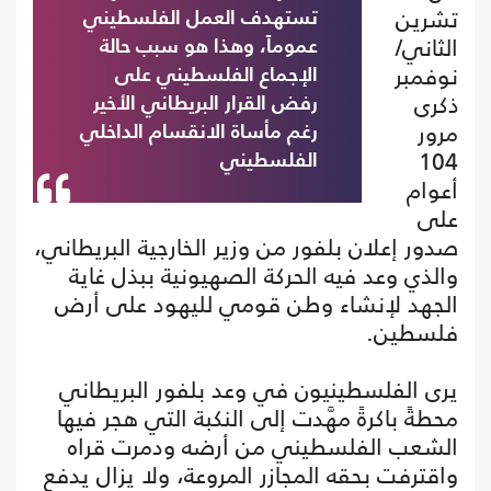
تشرين
تستهدف العمل الفلسطيني
الثاني/
عموماً، وهذا هو سبب حالة
نوفمبر
الإجماع الفلسطيني على
ذكرى
رفض القرار البريطاني الأخير
مرور
رغم مأساة الانقسام الداخلي
104
الفلسطيني
أعوام
على
صدور إعلان بلفور من وزير الخارجية البريطاني،
والذي وعد فيه الحركة الصهيونية ببذل غاية
الجهد لإنشاء وطن قومي لليهود على أرض
فلسطين.
يرى الفلسطينيون في وعد بلفور البريطاني
محطةً باكرةً مهَّدت إلى النكبة التي هجر فيها
الشعب الفلسطيني من أرضه ودمرت قراه
واقترفت بحقه المجازر المروعة، ولا يزال يدفع