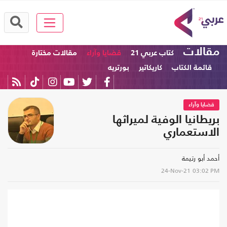
مقالات
كتاب عربي 21
قضايا وآراء
مقالات مختارة
قائمة الكتاب
كاريكاتير
بورتريه
قضايا وآراء
بريطانيا الوفية لميراثها
الاستعماري
أحمد أبو رتيمة
24-Nov-21
03:02 PM