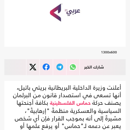
1300x600
شارك الخبر
أعلنت وزيرة الداخلية البريطانية بريتي باتيل،
أنها تسعى في استصدار قانون من البرلمان
يصنف حركة
بكافة أجنحتها
حماس
الفلسطينية
السياسية والعسكرية منظمةً "إرهابيةً"،
مشيرةً إلى أنه بموجب القرار فإن أي شخص
يعبر عن دعمه لـ"حماس" أو يرفع علمها أو