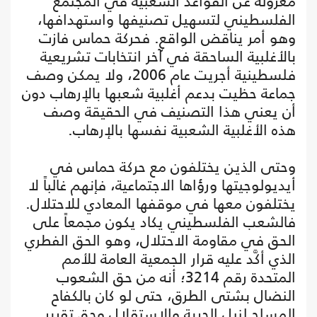
معزولة عن القواعد الشعبية في المجتمع
الفلسطيني لتسهيل تصنيفها واستهدافها،
وهو أمر يناقض الواقع. فحركة حماس فازت
بالأغلبية الساحقة في آخر انتخابات تشريعية
فلسطينية أجريت عام 2006، ولا يمكن وصف
جماعة حظيت بدعم أغلبية شعبها بالإرهاب دون
أن يعني هذا التصنيف في الحقيقة وصف
هذه الأغلبية الشعبية نفسها بالإرهاب.
وحتى الذين يختلفون مع حركة حماس في
أيديولوجيتها ورؤاها الاجتماعية، فإنهم غالباً لا
يختلفون معها في موقفها المعادي للاحتلال.
فالشعب الفلسطيني يكاد يكون مجمعاً على
الحق في مقاومة الاحتلال، وهو الحق الفطري
الذي أكَّد عليه قرار الجمعية العامة للأمم
المتحدة رقم 3214؛ أنه من حق الشعوب
النضال بشتى الطرق، حتى لو كان بالكفاح
المسلح لنيل الحرية والاستقلال وحق تقرير