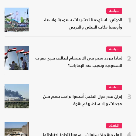
سياسة
1
الحوثي: استهدفنا تحشيدات سعودية واسعة
وأوقعنا مئات القتلى والجرحى
سياسة
2
لماذا تتردد مصر في الانضمام لتحالف بحري تقوده
السعودية وتغيب عنه الإمارات؟
سياسة
3
إيران تحذر دول الخليج: أقنعوا ترامب بعدم شن
هجمات وإلا سنضربكم بقوة
اقتصاد
4
لأول مرة منذ سنوات.. سوريا تتجاوز احتياجاتها