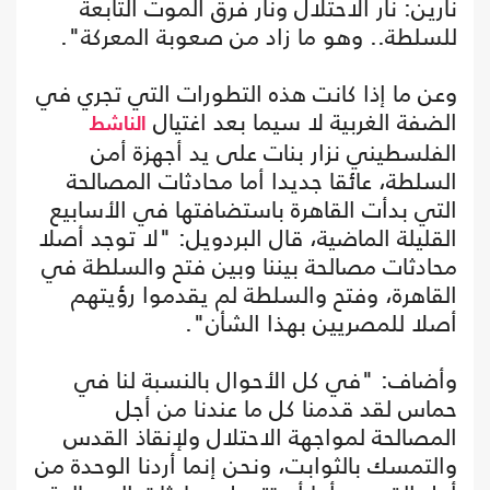
نارين: نار الاحتلال ونار فرق الموت التابعة
للسلطة.. وهو ما زاد من صعوبة المعركة".
وعن ما إذا كانت هذه التطورات التي تجري في
الضفة الغربية لا سيما بعد اغتيال
الناشط
الفلسطيني نزار بنات على يد أجهزة أمن
السلطة، عائقا جديدا أما محادثات المصالحة
التي بدأت القاهرة باستضافتها في الأسابيع
القليلة الماضية، قال البردويل: "لا توجد أصلا
محادثات مصالحة بيننا وبين فتح والسلطة في
القاهرة، وفتح والسلطة لم يقدموا رؤيتهم
أصلا للمصريين بهذا الشأن".
وأضاف: "في كل الأحوال بالنسبة لنا في
حماس لقد قدمنا كل ما عندنا من أجل
المصالحة لمواجهة الاحتلال ولإنقاذ القدس
والتمسك بالثوابت، ونحن إنما أردنا الوحدة من