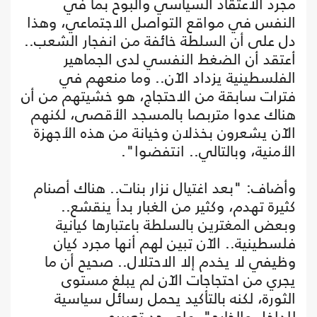
مجرد الاعتقاد السياسي والبوح بما في
النفس في مواقع التواصل الاجتماعي، وهذا
دل على أن السلطة خائفة من انفجار الشعب..
أعتقد أن الضغط النفسي لدى الجماهير
الفلسطينية يزداد الآن.. وما منعهم في
فترات سابقة من الاحتجاج، هو خشيتهم من أن
هناك عدوا متربصا بالمسجد الأقصى، لكنهم
الآن يشعرون بخذلان وخيانة من هذه الأجهزة
الأمنية، وبالتالي.. انتفضوا".
وأضاف: "بعد اغتيال نزار بنات.. هناك أصنام
كثيرة تهدم، وكثير من الغبار بدأ ينقشع..
وبعض المغترين بالسلطة باعتبارها كيانية
فلسطينية.. الآن تبين لهم أنها مجرد كيان
وظيفي لا يخدم إلا الاحتلال.. صحيح أن ما
يجري من احتجاجات الآن لم يبلغ مستوى
الثورة، لكنه بالتأكيد يحمل رسائل سياسية
للداخل والخارج"، على حد تعبيره.