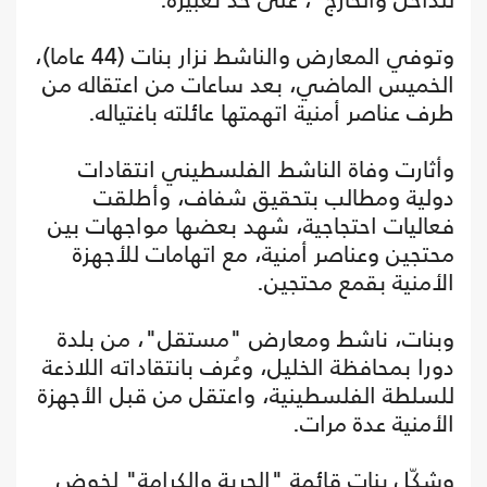
وتوفي المعارض والناشط نزار بنات (44 عاما)،
الخميس الماضي، بعد ساعات من اعتقاله من
طرف عناصر أمنية اتهمتها عائلته باغتياله.
وأثارت وفاة الناشط الفلسطيني انتقادات
دولية ومطالب بتحقيق شفاف، وأطلقت
فعاليات احتجاجية، شهد بعضها مواجهات بين
محتجين وعناصر أمنية، مع اتهامات للأجهزة
الأمنية بقمع محتجين.
وبنات، ناشط ومعارض "مستقل"، من بلدة
دورا بمحافظة الخليل، وعُرف بانتقاداته اللاذعة
للسلطة الفلسطينية، واعتقل من قبل الأجهزة
الأمنية عدة مرات.
وشكّل بنات قائمة "الحرية والكرامة" لخوض