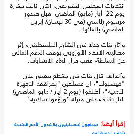
انتخابات المجلس التشريعي، التي كانت مقررة
يوم 22 أيار (مايو) الماضي، قبل صدور
مرسوم رئاسي (في 30 نيسان/ إبريل
الماضي) بإلغائها.
وأثار بنات جدلا في الشارع الفلسطيني، إثر
مطالبته الاتحاد الأوروبي بوقف الدعم المالي
عن السلطة، عقب قرار إلغاء الانتخابات.
وآنذاك، قال بنات في مقطع مصور على
"فيسبوك"، إن مسلحين "بمرافقة الأجهزة
الأمنية"، أطلقوا (يوم 2 أيار / مايو الماضي)
النار بكثافة على منزله "وروّعوا ساكنيه".
إقرأ أيضا:
صحفيون فلسطينيون يناشدون الأمم المتحدة
بتوفير الحماية لهم