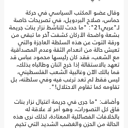
وقال عضو المكتب السياسي في حركة
حماس، صلاح البردويل، في تصريحات خاصة
لـ"عربي21": "ما حدث للناشط نزار بنات جريمة
بشعة واضحة الأركان كشفت آخر ما تبقى من
ورقة التوت عن هذه السلطة العاجزة والتي
تعيش حالة من انعدام الثقة وعدم المصداقية
مع الشعب، فقد كان رئيسها محمود عباس قد
تعهد بالاستقالة إذا خرج اثنان وطالباه بذلك،
فما بالك الآن وغالبية الشعب الفلسطيني،
ليس فقط لم تعد ترغب فيه وفي سلطته، بل
تقاومه كما تقاوم الاحتلال!".
وأضاف: "ما جرى في جريمة اغتيال نزار بنات
فاق كل التصورات، وهو أمر لا علاقة له
بالخلافات الفصائلية المعتادة، لذلك نرى هذه
الحالة من الحزن والغضب الشديد التي تخيم