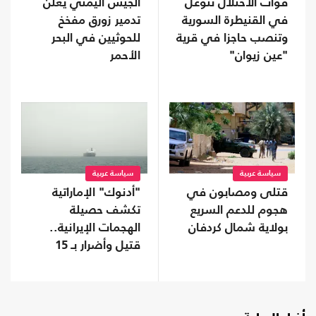
قوات الاحتلال تتوغل
الجيش اليمني يعلن
في القنيطرة السورية
تدمير زورق مفخخ
وتنصب حاجزا في قرية
للحوثيين في البحر
"عين زيوان"
الأحمر
سياسة عربية
سياسة عربية
قتلى ومصابون في
"أدنوك" الإماراتية
هجوم للدعم السريع
تكشف حصيلة
بولاية شمال كردفان
الهجمات الإيرانية..
قتيل وأضرار بـ 15
سفينة