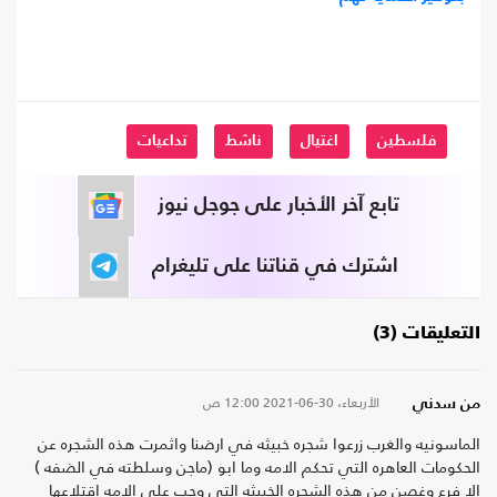
فلسطين
اغتيال
ناشط
تداعيات
تابع آخر الأخبار على جوجل نيوز
اشترك في قناتنا على تليغرام
التعليقات (3)
الأربعاء، 30-06-2021
12:00 ص
من سدني
الماسونيه والغرب زرعوا شجره خبيثه في ارضنا واثمرت هذه الشجره عن
الحكومات العاهره التي تحكم الامه وما ابو (ماجن وسلطته في الضفه )
الا فرع وغصن من هذه الشجره الخبيثه التي وجب على الامه اقتلاعها