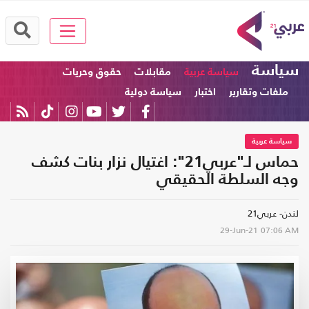
سياسة
سياسة عربية
مقابلات
حقوق وحريات
ملفات وتقارير
اختبار
سياسة دولية
سياسة عربية
حماس لـ"عربي21": اغتيال نزار بنات كشف
وجه السلطة الحقيقي
لندن- عربي21
29-Jun-21
07:06 AM