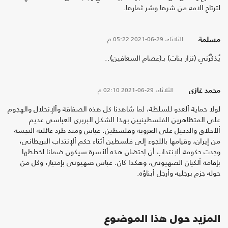
لترتاح الامه من شرها وشر ثمارها.
الثلاثاء، 29-06-2021
05:22 م
مسلمة
يُذكِّرُني (نزار بنات) بـ(عصام السعافين)..
الثلاثاء، 29-06-2021
02:10 م
محمد غازى
لولا حماية ألعدو للسلطة، لما شاهدنا كل هذه الصفاقة وألإنحلال والهجوم
على المتظاهرين الفلسطينيين بهذا الشكل البربرى العباسى عديم
ألأخلاق والدخيل على العروبة وفلسطين. عباس ومنذ طرد عائلته النجسة
من إيران، وقيامها باللجوء إلى فلسطين أثناء حكم ألإنتداب البريطانى،
وجدت حكومة ألإنتداب أن إحتضان هذه ألأسرة سيكون ضمانا لخططها
بإقامة ألكيان الصهيونى، وهكذا كان. عباس صهيونى بإمتياز، وكل من
حوله جزم برجليه وأرجل أبناؤه.
المزيد حول هذا الموضوع