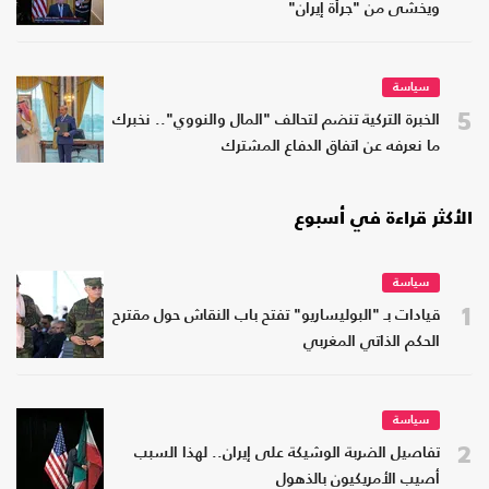
ويخشى من "جرأة إيران"
سياسة
5
الخبرة التركية تنضم لتحالف "المال والنووي".. نخبرك
ما نعرفه عن اتفاق الدفاع المشترك
الأكثر قراءة في أسبوع
سياسة
1
قيادات بـ "البوليساريو" تفتح باب النقاش حول مقترح
الحكم الذاتي المغربي
سياسة
2
تفاصيل الضربة الوشيكة على إيران.. لهذا السبب
أصيب الأمريكيون بالذهول