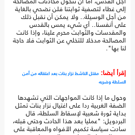
أجل القدس، أما أن تتحول محادثات المصالحة
إلى غطاء لتصفية ثوابتنا فلن نضحي بالغاية
من أجل الوسيلة.. ولا يمكن أن نقبل ذلك
على أنفسنا.. أي شيء يمس بالقدس
والمقدسات والثوابت محرم علينا، وإذا كانت
المصالحة مدخلا للتخلي عن الثوابت فلا حاجة
لنا بها".
إقرأ أيضا:
مقتل الناشط نزار بنات بعد اعتقاله من أمن
السلطة وضربه
وحول ما إذا كانت المواجهات التي تشهدها
الضفة الغربية ردا على اغتيال نزار بنات تمثل
بداية ثورة شعبية لإسقاط السلطة، قال
البردويل: "عمليا بعد هذا الحادث وحتى قبله،
سادت سياسة تكميم الأفواه والمعاقبة على