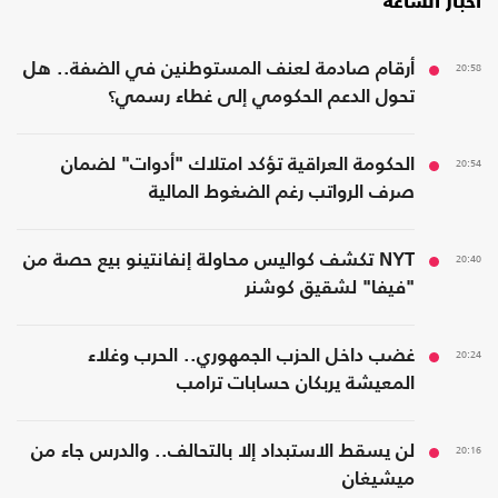
أخبار الساعة
20:58
أرقام صادمة لعنف المستوطنين في الضفة.. هل
تحول الدعم الحكومي إلى غطاء رسمي؟
20:54
الحكومة العراقية تؤكد امتلاك "أدوات" لضمان
صرف الرواتب رغم الضغوط المالية
20:40
NYT تكشف كواليس محاولة إنفانتينو بيع حصة من
"فيفا" لشقيق كوشنر
20:24
غضب داخل الحزب الجمهوري.. الحرب وغلاء
المعيشة يربكان حسابات ترامب
20:16
لن يسقط الاستبداد إلا بالتحالف.. والدرس جاء من
ميشيغان