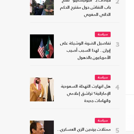
2
قيادات بـ "البوليساريو" تفتح
باب النقاش حول مقترح الحكم
الذاتي المغربي
سياسة
3
تفاصيل الضربة الوشيكة على
إيران.. لهذا السبب أصيب
الأمريكيون بالذهول
سياسة
4
هل انهارت التهدئة السعودية
الإماراتية؟ تراشق إعلامي
واتهامات جديدة
سياسة
5
ممثلات يرتدين الزي العسكري..