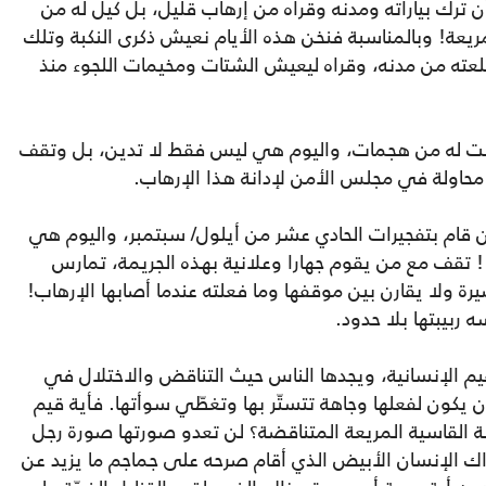
 ترك بياراته ومدنه وقراه من إرهاب قليل، بل كيل له من
مريعة! وبالمناسبة فنخن هذه الأيام نعيش ذكرى النكبة وتلك
قتلعته من مدنه، وقراه ليعيش الشتات ومخيمات اللجوء منذ
رّضت له من هجمات، واليوم هي ليس فقط لا تدين، بل وتقف
 محاولة في مجلس الأمن لإدانة هذا الإرهاب.
من قام بتفجيرات الحادي عشر من أيلول/ سبتمبر، واليوم هي
! تقف مع من يقوم جهارا وعلانية بهذه الجريمة، تمارس
يرة ولا يقارن بين موقفها وما فعلته عندما أصابها الإرهاب!
 ربيبتها بلا حدود.
قيم الإنسانية، ويجدها الناس حيث التناقض والاختلال في
 يكون لفعلها وجاهة تتستّر بها وتغطّي سوأتها. فأية قيم
ة القاسية المريعة المتناقضة؟ لن تعدو صورتها صورة رجل
اك الإنسان الأبيض الذي أقام صرحه على جماجم ما يزيد عن