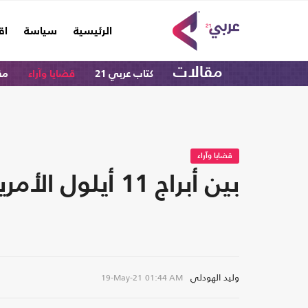
(current)
الرئيسية
سياسة
اق
مقالات
كتاب عربي 21
قضايا وآراء
مق
قضايا وآراء
بين أبراج 11 أيلول الأمريكية وأبراج 15 أيار الفلسطينية!
وليد الهودلي
19-May-21
01:44 AM