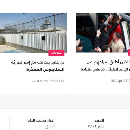
مدونات
الذين أطلق سراحهم من
بن غفير يتحالف مع إمبراطوريّة
لإسرائيلية.. دورهم بقيادة
السكايبوس المظفّرة!
لفكرية
30-Apr-25
0
22-Apr-25
11:52 PM
المزيد
أخبار حسب البلد
عربي21 TV
العراق