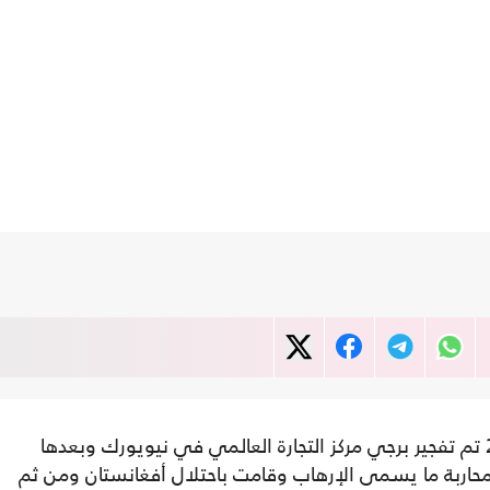
في الحادي عشر من أيلول/ سبتمبر عام 2000 تم تفجير برجي مركز التجارة العالمي في نيويورك وبعدها
 لمحاربة ما يسمى الإرهاب وقامت باحتلال أفغانستان ومن ثم