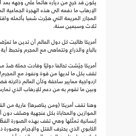
يكون قد خرج من دياره هائما على وجهه بعد أن
الإرهاب ما دفعه الى هذه الهجرة الجماعية ال
المجازر المريعة التي هجّرت شعبا بأكمله وا
ثلاث وسبعين سنة.
أمريكا طالبت كل دول العالم أن تدين ما تع
بالباع والذراع وتتماهى مع المجرم وتحبط أية
أمريكا جيّشت تحالفا دوليّا وقادت حملة ضدّ 
تقف بكل ما لديها من قوة ونفوذ مع المجرم!
ازدواجية معايير ساحقة وكأن العالم ذاكرته قص
وبين ما تقوم به من دعم للإرهاب الذي تمارسه
وهنا تقف أمريكا (ومن يناصرها) عارية من ال
الموازين والمحاباة بكل عنجهية وصلف دون أن
إنسانية تمثّلها وهي تقف بهذه الصورة الفظّ
الكابوي الذي يحترف القتل والإجرام وصورة ذ