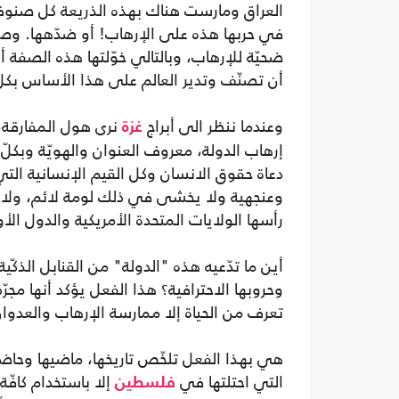
العراق ومارست هناك بهذه الذريعة كل صنوف و
في حربها هذه على الإرهاب! أو ضدّهها. وصا
ضحيّة للإرهاب، وبالتالي خوّلتها هذه الصفة أ
أن تصنّف وتدير العالم على هذا الأساس بكل
وعندما ننظر الى أبراج
نرى هول المفارقة، 
غزة
إرهاب الدولة، معروف العنوان والهويّة وب
دعاة حقوق الانسان وكل القيم الإنسانية الت
وعنجهية ولا يخشى في ذلك لومة لائم، ولا أ
رأسها الولايات المتحدة الأمريكية والدول الأو
أين ما تدّعيه هذه "الدولة" من القنابل الذكّي
وحروبها الاحترافية؟ هذا الفعل يؤكد أنها مجرّد
تعرف من الحياة إلا ممارسة الإرهاب والعدوان
هي بهذا الفعل تلخّص تاريخها، ماضيها وحاض
التي احتلتها في
إلا باستخدام كافّ
فلسطين