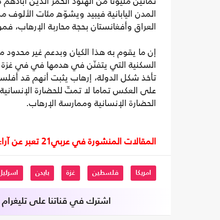
ثمانين مليونا من الهنود الحمر الذين أبادهم 
المدن اليابانية فيبيد ويشوّه مئات الألوف
العراق وأفغانستان بحجة محاربة الإرهاب، ف
إن ما يقوم به هذا الكيان وبدعم غير محدود م
السكنية التي يتفنّن في هدمها في في غزة ب
تأخذ شكل الدولة، إرهاب يثبت أنهم قد أفلس
على العكس تماما لا تمتّ للحضارة الإنسانية 
الحضارة الإنسانية وممارسة الإرهاب.
المقالات المنشورة في عربي21 تعبر عن آراء أصحابها ولا تعبر عن رأي أو موقف الصحيفة.
امريكا
فلسطين
غزة
بايدن
اسرئيل
اشترك في قناتنا على تليغرام