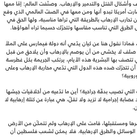
أشكال القتل والتدمير والإرهاب. وصنّفت العالم: إمّا معها
رت أمريكا تبدو أنها ومن معها في الصفّ العالمي الذي وقع
ن تحارب الإرهاب بالطريقة التي تراها مناسبة، ولها الحق في
 الطرق التي تناسب مقاسها وتتحرّك حسبما تراه أهواؤها.
فماذا نقول هنا عن كيان يدّعي أنه دولة فيمارس على الملأ
كلّ صلف لا يخشى من أن يوصم بالإرهاب وأن يلاحق من قبل
ي تتصف بها البشرية هذه الأيام، يرتكب الجريمة بكل غطرسة
ن تتحرّك ضده هذه الدول التي تدّعي محاربة الإرهاب وعلى
روبية؟
ة التي تصيب بدقّة جراحية؟ أين ما تدّعيه من أخلاقيات جيشها
 عصابة إجرامية لا تزيد ولا تقلّ، هي عبارة عن كتلة إرهابية لا
.
رها ومستقبلها، قامت على الإرهاب ولم تتمكّن من الأرض
ة الوسائل والطرق الإرهابية. فلا يمكن لشعب فلسطين أن