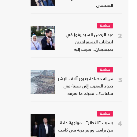
السيسي
سياسة
2
عبد الرحمن السيد يفوز في
انتخابات الديمقراطيين
بميشيغان.. تعرف إليه
سياسة
3
من له مصلحة بعبور آلاف البشر
حدود المغرب إلى سبتة في
ساعات؟.. نخبرك ما نعرفه
سياسة
4
بسبب "الذخائر".. مواجهة حادة
بين ترامب ووزير حربه في كامب