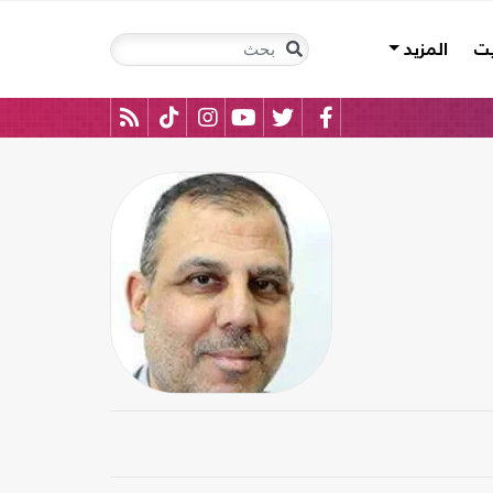
يت
المزيد