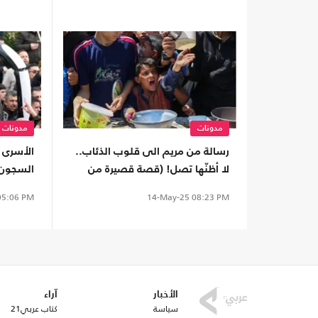
مدونات
مدونات
رسالة من مريم الى قلوب الذئاب..
الأسرى 
لا أظنّها تصل! (قصة قصيرة من
السجون ا
وحي العدوان على غزة)
النهضة ا
5:06 PM
14-May-25
08:23 PM
الأخبار
آراء
سياسة
كتاب عربي21