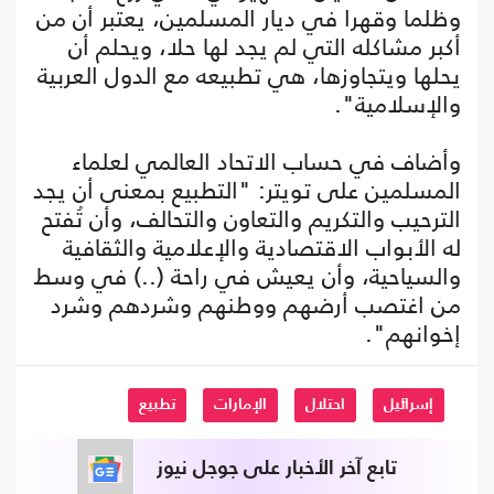
وظلما وقهرا في ديار المسلمين، يعتبر أن من
أكبر مشاكله التي لم يجد لها حلا، ويحلم أن
يحلها ويتجاوزها، هي تطبيعه مع الدول العربية
والإسلامية".
وأضاف في حساب الاتحاد العالمي لعلماء
المسلمين على تويتر: "التطبيع بمعنى أن يجد
الترحيب والتكريم والتعاون والتحالف، وأن تُفتح
له الأبواب الاقتصادية والإعلامية والثقافية
والسياحية، وأن يعيش في راحة (..) في وسط
من اغتصب أرضهم ووطنهم وشردهم وشرد
إخوانهم".
إسرائيل
احتلال
الإمارات
تطبيع
تابع آخر الأخبار على جوجل نيوز