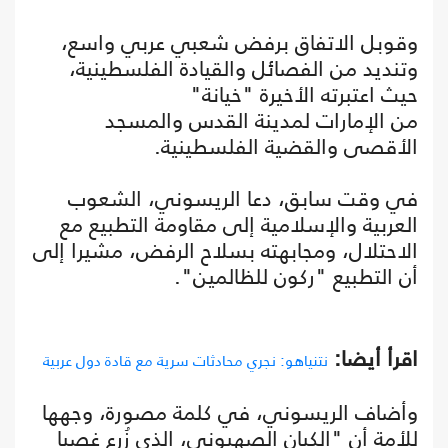
وقوبل الاتفاق برفض شعبي عربي واسع،
وتنديد من الفصائل والقيادة الفلسطينية،
حيث اعتبرته الأخيرة "خيانة"
من الإمارات لمدينة القدس والمسجد
الأقصى والقضية الفلسطينية.
في وقت سابق، دعا الريسوني، الشعوب
العربية والإسلامية إلى مقاومة التطبيع مع
الاحتلال، ومجابهته بسلاح الرفض، مشيرا إلى
أن التطبيع "ركون للظالمين".
اقرأ أيضا:
نتنياهو: نجري محادثات سرية مع قادة دول عربية
وأضاف الريسوني، في كلمة مصورة، وجهها
للأمة أن "الكيان الصهيوني، الذي زُرع غصبا