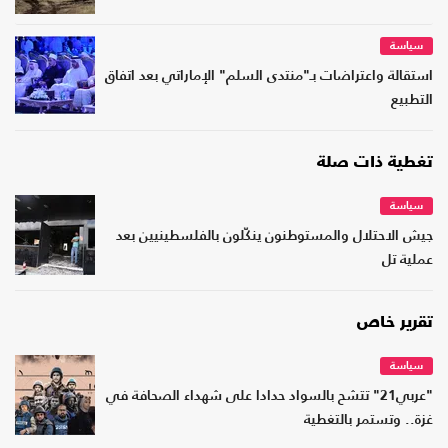
سياسة
استقالة واعتراضات بـ"منتدى السلم" الإماراتي بعد اتفاق
التطبيع
تغطية ذات صلة
سياسة
جيش الاحتلال والمستوطنون ينكّلون بالفلسطينيين بعد
عملية تل
تقرير خاص
سياسة
"عربي21" تتشح بالسواد حدادا على شهداء الصحافة في
غزة.. وتستمر بالتغطية