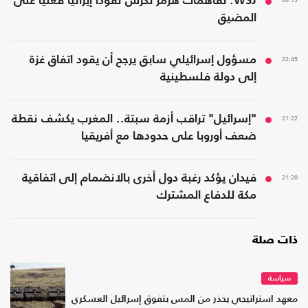
00:13
WSJ: تفاهمات هرمز تكرس نفوذا إيرانيا فعليا على
المضيق
22:45
مسؤول إسرائيلي سابق يرجح أن يقود اتفاق غزة
إلى دولة فلسطينية
21:22
"إسرائيل" تراقب أزمة سبتة.. المغرب يكشف نقطة
ضعف أوروبا على حدودها مع أفريقيا
21:20
فيدان يؤكد رغبة دول أخرى بالانضمام إلى اتفاقية
مكة للدفاع المشترك
ذات صلة
سياسة
معهد استراتيجي يحذر من المس بتفوق إسرائيل العسكري