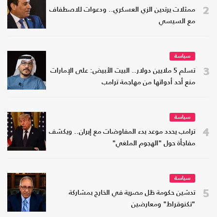
2
ممثلات يرتدين الزي العسكري.. ودعوات للاصطفاف
مع السيسي
سياسة
3
تسلم 5 ملايين دولار.. البيت الأبيض: على الإمارات
منع أحد أدواتها من مهاجمة ترامب
سياسة
4
ترامب يحدد موعد بدء المفاوضات مع إيران.. ويكشف
مفاجأة حول "الهجوم الملغي"
سياسة
5
تدشين حكومة ظل مصرية في الخارج بمشاركة
"تكنوقراط" ومعارضين