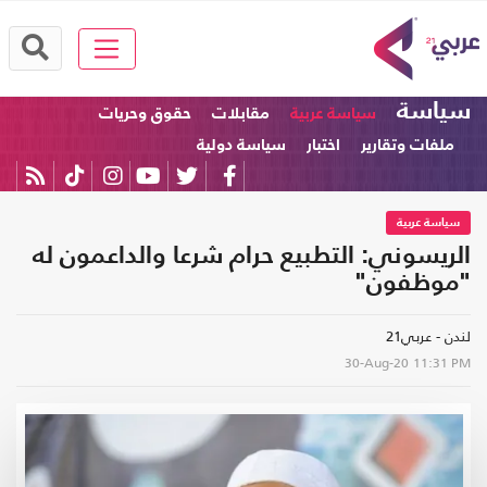
سياسة
سياسة عربية
مقابلات
حقوق وحريات
ملفات وتقارير
اختبار
سياسة دولية
سياسة عربية
الريسوني: التطبيع حرام شرعا والداعمون له
"موظفون"
لندن - عربي21
30-Aug-20
11:31 PM