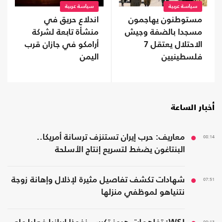
سياسة عربية
سياسة عربية
مستوطنون يهاجمون
اندلاع حريق في
مسجدا بالضفة وجيش
منشأة تابعة لشركة
الاحتلال يعتقل 7
أرامكو في جازان قرب
فلسطينيين
اليمن
أخبار الساعة
08:14
معاريف: حرب إيران تستنزف ترسانة أمريكا..
البنتاغون يضغط لتسريع إنتاج الأسلحة
07:51
شهادات تكشف تفاصيل مثيرة لإذلال وإهانة زوجة
نتنياهو لموظفي منزلها