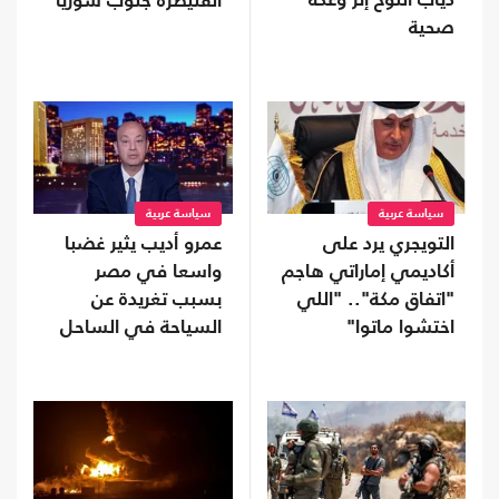
دياب اللوح إثر وعكة
القنيطرة جنوب سوريا
صحية
سياسة عربية
سياسة عربية
التويجري يرد على
عمرو أديب يثير غضبا
أكاديمي إماراتي هاجم
واسعا في مصر
"اتفاق مكة".. "اللي
بسبب تغريدة عن
اختشوا ماتوا"
السياحة في الساحل