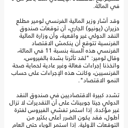
في المائة.
وقد أشار وزير المالية الفرنسي لومير مطلع
حزيران (يونيو) الجاري، أن توقعات صندوق
النقد الدولي غير واقعية، وأن وزارة المالية
الفرنسية تتوقع أن ينكمش الاقتصاد
الفرنسي هذه السنة بنسبة 11 في المائة،
وقال لومير: "لقد تأثرنا بشدة بالفيروس،
واتخذنا إجراءات فعالة وغير عادية لحماية صحة
الفرنسيين، وكانت هذه الإجراءات على حساب
النمو الاقتصاد".
تشدد كبيرة الاقتصاديين في صندوق النقد
الدولي جيتا جوبيناث على أن التقديرات لا تزال
غير مؤكدة. إذا استمر تفشي الفيروس لفترة
أطول، فقد يكون الضرر أعلى بكثير من
التوقعات الأولية. إذا استمر الوباء حتى العام