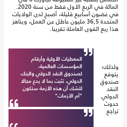
المائة في الربع الأول فقط من سنة 2020.
في غضون أسابيع قليلة، أصبح لدى الولايات
المتحدة 36,5 مليون عاطل عن العمل، ويناهز
هذا ربع القوى العاملة تقريبا.
المعطيات الأولية وأرقام
ولذلك؛
المؤسسات العالمية،
يتوقع
كصندوق النقد الدولي والبنك
صندوق
الدولي، تثبت بما لا يدع مجالا
النقد
للشك أن هذه الأزمة ستكون
الدولي
"أم الأزمات"
حدوث
تراجع