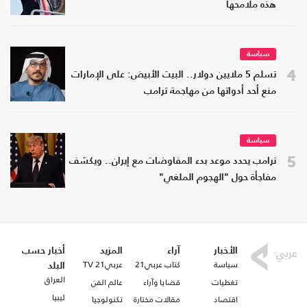
هذه ملامحها
سياسة
4
تسلم 5 ملايين دولار.. البيت الأبيض: على الإمارات
منع أحد أدواتها من مهاجمة ترامب
سياسة
5
ترامب يحدد موعد بدء المفاوضات مع إيران.. ويكشف
مفاجأة حول "الهجوم الملغي"
الأخبار
آراء
المزيد
أخبار حسب
سياسة
كتاب عربي21
عربي21 TV
البلد
العراق
تغطيات
قضايا وآراء
عالم الفن
ليبيا
اقتصاد
مقالات مختارة
تكنولوجيا