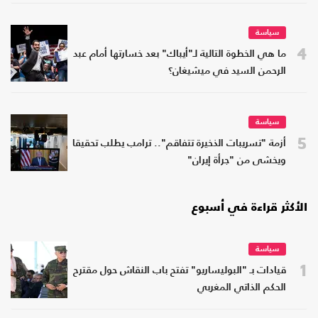
سياسة
4
ما هي الخطوة التالية لـ"أيباك" بعد خسارتها أمام عبد
الرحمن السيد في ميشيغان؟
سياسة
5
أزمة "تسريبات الذخيرة تتفاقم".. ترامب يطلب تحقيقا
ويخشى من "جرأة إيران"
الأكثر قراءة في أسبوع
سياسة
1
قيادات بـ "البوليساريو" تفتح باب النقاش حول مقترح
الحكم الذاتي المغربي