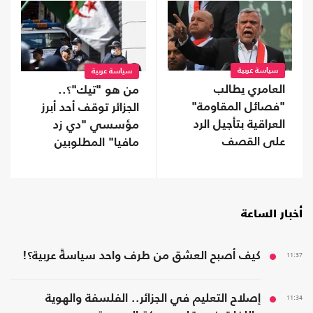
سياسة عربية
سياسة عربية
العامري يطالب
من هو "تيك"؟..
"فصائل المقاومة"
الجزائر توقف أحد أبرز
العراقية بتأجيل الرد
مؤسسي "دي زد
على القصف
مافيا" المطلوبين
السعودي
لفرنسا
أخبار الساعة
11:37
كيف أصبح العشق من طرف واحد سياسةً عربية؟!
11:34
إصلاح التعليم في الجزائر.. الفلسفة والهوية