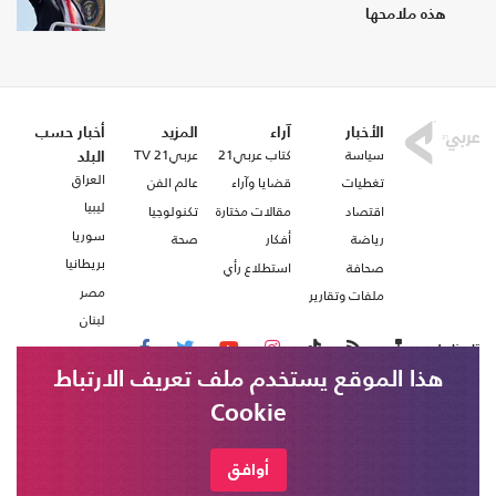
هذه ملامحها
الأخبار
آراء
المزيد
أخبار حسب
سياسة
كتاب عربي21
عربي21 TV
البلد
العراق
تغطيات
قضايا وآراء
عالم الفن
ليبيا
اقتصاد
مقالات مختارة
تكنولوجيا
سوريا
رياضة
أفكار
صحة
بريطانيا
صحافة
استطلاع رأي
مصر
ملفات وتقارير
لبنان
تابعنا على
هذا الموقع يستخدم ملف تعريف الارتباط
Cookie
من نحن
اتصل بنا
شروط الاستخدام
أوافق
عربي21 ، جميع الحقوق محفوظة @ 2020