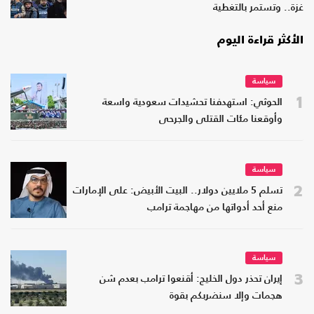
غزة.. وتستمر بالتغطية
الأكثر قراءة اليوم
سياسة
1
الحوثي: استهدفنا تحشيدات سعودية واسعة
وأوقعنا مئات القتلى والجرحى
سياسة
2
تسلم 5 ملايين دولار.. البيت الأبيض: على الإمارات
منع أحد أدواتها من مهاجمة ترامب
سياسة
3
إيران تحذر دول الخليج: أقنعوا ترامب بعدم شن
هجمات وإلا سنضربكم بقوة