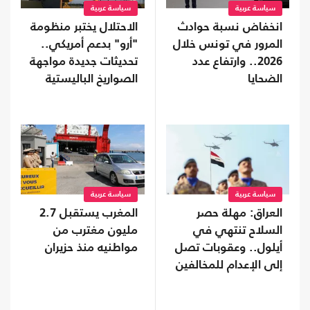
سياسة عربية
سياسة عربية
انخفاض نسبة حوادث
الاحتلال يختبر منظومة
المرور في تونس خلال
"أرو" بدعم أمريكي..
2026.. وارتفاع عدد
تحديثات جديدة مواجهة
الضحايا
الصواريخ الباليستية
سياسة عربية
سياسة عربية
العراق: مهلة حصر
المغرب يستقبل 2.7
السلاح تنتهي في
مليون مغترب من
أيلول.. وعقوبات تصل
مواطنيه منذ حزيران
إلى الإعدام للمخالفين