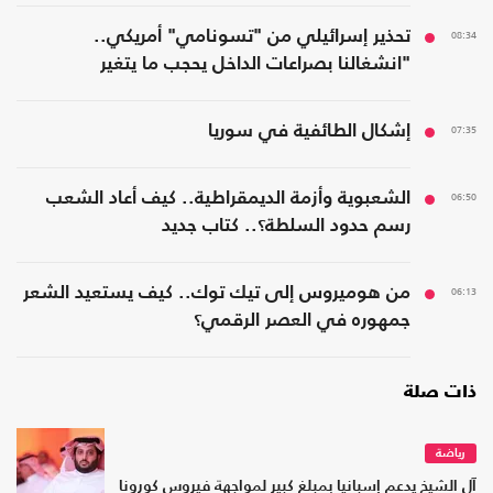
08:34
تحذير إسرائيلي من "تسونامي" أمريكي..
"انشغالنا بصراعات الداخل يحجب ما يتغير
بواشنطن"
07:35
إشكال الطائفية في سوريا
06:50
الشعبوية وأزمة الديمقراطية.. كيف أعاد الشعب
رسم حدود السلطة؟.. كتاب جديد
06:13
من هوميروس إلى تيك توك.. كيف يستعيد الشعر
جمهوره في العصر الرقمي؟
ذات صلة
رياضة
آل الشيخ يدعم إسبانيا بمبلغ كبير لمواجهة فيروس كورونا