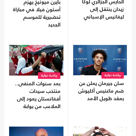
الحارس الجزائري لوكا
بايرن ميونيخ يهزم
زيدان ينتقل إلى
أستون فيلا في مباراة
ليغانيس الإسباني
تحضيرية للموسم
الجديد
رياضة دولية
رياضة دولية
سان جيرمان يعلن عن
بعد سنوات المنفى..
ضم ماغنيس أكليوش
منتخب سيدات
بعقد طويل الأمد
أفغانستان يعود إلى
الملاعب من بوابة
"فيفا"