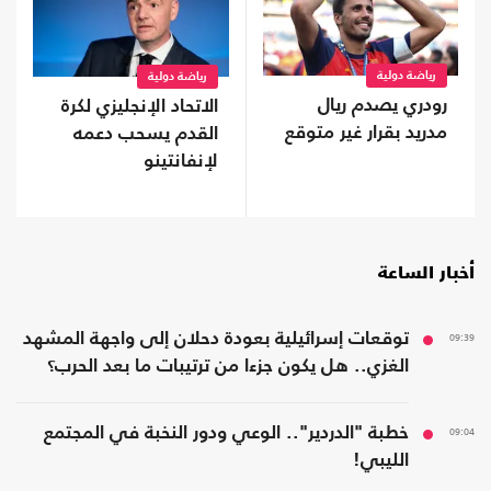
رياضة دولية
رياضة دولية
رودري يصدم ريال
الاتحاد الإنجليزي لكرة
مدريد بقرار غير متوقع
القدم يسحب دعمه
لإنفانتينو
أخبار الساعة
09:39
توقعات إسرائيلية بعودة دحلان إلى واجهة المشهد
الغزي.. هل يكون جزءا من ترتيبات ما بعد الحرب؟
09:04
خطبة "الدردير".. الوعي ودور النخبة في المجتمع
الليبي!