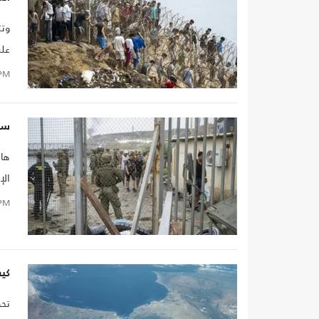
وتت
رسم
PM
سبت
هان
الإ
يغا
PM
دول
ال
كي
تحو