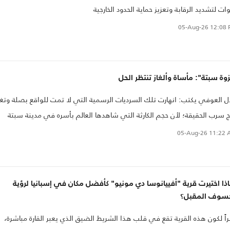
ات لتشديد الرقابة وتعزيز حماية الحدود الخارجية
05-Aug-26
12:08 
وة سبتة": مأساة وألغاز تنتظر الحل
ل العوفي يكتب: انهارت تلك السرديات الرسمية التي لا تمت للواقع بصلة وتغر
ج سرب الحقيقة؛ لأن حجم الكارثة التي شاهدها العالم بأسره في مدينة سبتة
حتلة يعيد فتح جراح عميقة ظن البعض أنها توارت بعمليات تجميل فاشلة
05-Aug-26
11:22 
احيق تجميل رخيصة لم تكن ذات فعالية، لتخفي الندوب والتشوهات الجسيمة
 الجسد الضعيف المتعب
ذا اختيرت قرية "أفييانوسا دي مونيو" كأفضل مكان في إسبانيا لرؤية
كسوف المقبل؟
اً لكون هذه القرية تقع في قلب هذا الشريط الضيق الذي يعبر القارة مباشرة،