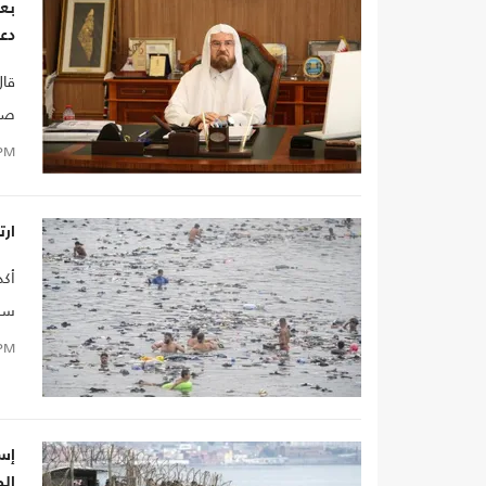
بعد
دع
قال
صاد
توا
PM
ارتف
أكد
سبتة إلى 88،
PM
إسب
الم