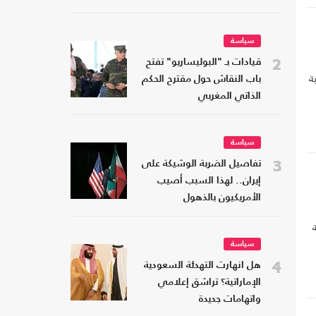
سياسة
2
قيادات بـ "البوليساريو" تفتح
ة
باب النقاش حول مقترح الحكم
الذاتي المغربي
سياسة
3
تفاصيل الضربة الوشيكة على
إيران.. لهذا السبب أصيب
الأمريكيون بالذهول
سياسة
4
هل انهارت التهدئة السعودية
الإماراتية؟ تراشق إعلامي
واتهامات جديدة