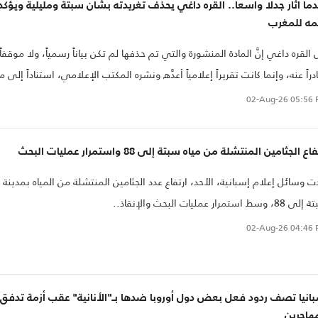
ما أثار جدلا واسعا.. القره داغي يحذف تغريدته بشأن سبتة ومليلية ويؤكد
مه للمغرب
 القره داغي إنَّ المادة المنشورة والتي تم حذفها لم تكن بياناً رسمياً، ولا موقفاً
راً عنه، وإنما كانت تقريراً إعلامياً أعدَّه ونشره المكتب الإعلامي، استناداً إلى ما
فر لديه من معلومات ومعطيات في حينه.
02-Aug-26
05:56 
اع الجثامين المنتشلة من مياه سبتة إلى 88 واستمرار عمليات البحث
ت وسائل إعلام إسبانية، الأحد، ارتفاع عدد الجثامين المنتشلة من المياه بمدينة
 وسط استمرار عمليات البحث والإنقاذ..
02-Aug-26
04:46 
انيا تصف ردود فعل بعض دول أوروبا ضدها بـ"الأنانية" عقب أزمة تدفق
هاجرين