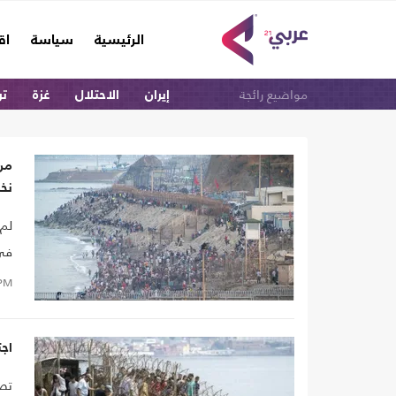
(current)
الرئيسية
سياسة
اق
مواضيع رائجة
إيران
الاحتلال
غزة
تر
من
نخب
لم 
في 
وما
PM
في
اجت
تصا