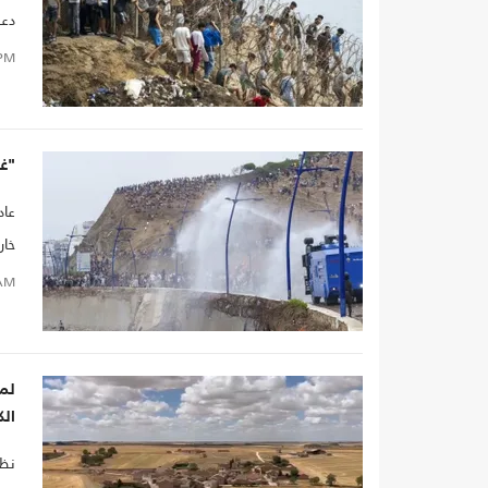
دعو
PM
"غز
عاد
خار
الم
AM
ومس
في
لما
ال
نظر