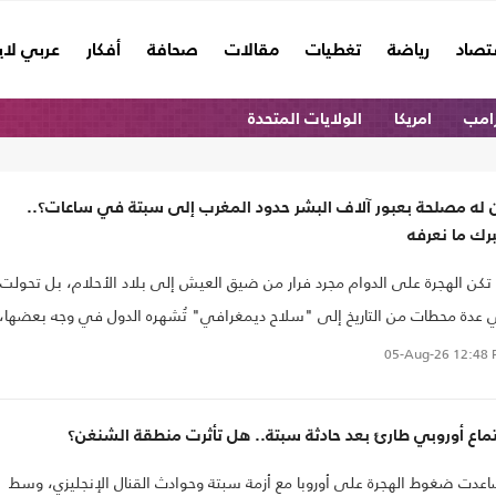
تصاد
رياضة
تغطيات
مقالات
صحافة
أفكار
عربي لا
امب
امريكا
الولايات المتحدة
 له مصلحة بعبور آلاف البشر حدود المغرب إلى سبتة في ساعات؟..
رك ما نعرفه
تكن الهجرة على الدوام مجرد فرار من ضيق العيش إلى بلاد الأحلام، بل تحولت
عدة محطات من التاريخ إلى "سلاح ديمغرافي" تُشهره الدول في وجه بعضها،
 شهدته سبتة الواقعة تحت الإدارة الإسبانية مؤخرا، لم يكن سوى الفصل الأحد
05-Aug-26
12:48 
 هذا المسلسل.
ماع أوروبي طارئ بعد حادثة سبتة.. هل تأثرت منطقة الشنغن؟
عدت ضغوط الهجرة على أوروبا مع أزمة سبتة وحوادث القنال الإنجليزي، وسط