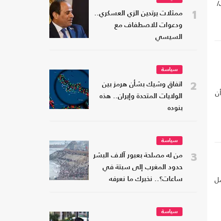
الكسوف المتوقع في 12 آب/
1
ممثلات يرتدين الزي العسكري..
ودعوات للاصطفاف مع
السيسي
سياسة
2
اتفاق وشيك بشأن هرمز بين
ن
الولايات المتحدة وإيران.. هذه
بنوده
سياسة
3
من له مصلحة بعبور آلاف البشر
حدود المغرب إلى سبتة في
70 ألفا من أصل
ساعات؟.. نخبرك ما نعرفه
سياسة