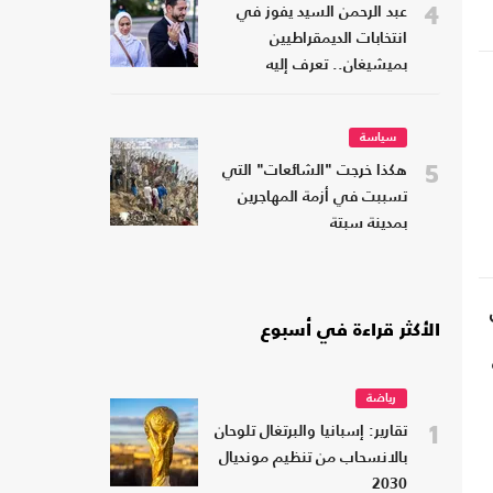
4
عبد الرحمن السيد يفوز في
انتخابات الديمقراطيين
بميشيغان.. تعرف إليه
سياسة
5
هكذا خرجت "الشائعات" التي
تسببت في أزمة المهاجرين
بمدينة سبتة
الأكثر قراءة في أسبوع
رياضة
1
تقارير: إسبانيا والبرتغال تلوحان
بالانسحاب من تنظيم مونديال
2030