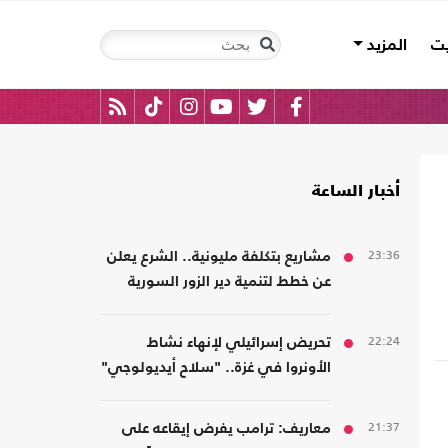
يت
المزيد
أخبار الساعة
23:36
مشاريع بتكلفة مليونية.. الشرع يعلن
عن خطط لتنمية دير الزور السورية
ث
22:24
تحريض إسرائيلي لإنهاء نشاط
الأونروا في غزة.. "سلاح أيديولوجي"
21:37
معاريف: ترامب يفرض إيقاعه على