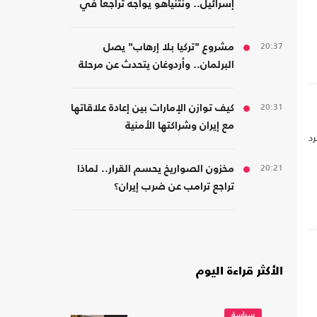
إسرائيل.. ونتنياهو يواجه تراجعًا في
هامش القرار
20:37
مشروع "تركيا بلا إرهاب" يصل
البرلمان.. وأردوغان يتحدث عن مرحلة
جديدة
20:31
كيف توازن الإمارات بين إعادة علاقاتها
مع إيران وشراكتها الأمنية
د
بـ"إسرائيل"؟
20:21
مخزون الصواريخ يحسم القرار.. لماذا
تراجع ترامب عن ضرب إيران؟
الأكثر قراءة اليوم
سياسة