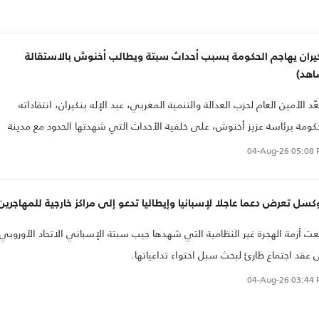
كيران يهاجم الحكومة بسبب أحداث سبتة ويطالب أخنوش بالاستقالة
اهد)
د الأمين العام لحزب العدالة والتنمية المغربي، عبد الإله بنكيران، انتقاداته
كومة برئاسة عزيز أخنوش، على خلفية الأحداث التي شهدتها الحدود مع مدينة
ة الخاضعة للإدارة الإسبانية، والتي أسفرت، وفق الرواية الرسمية المغربية، عن
04-Aug-26
05:08 
وفاة 11 شخصاً، وسط جدل واسع حول ملابساتها وطريقة تدبيرها والتواصل
سمي بشأنها. وبينما طالب بنكيران بكشف حقيقة ما جرى وفتح تحقيق في
كسل تعرض دعما عاجلا لإسبانيا وإيطاليا تدعو إلى مراكز خارجية للمهاجرين
حداث، انتقد غياب رئيس الحكومة عن المشهد، معتبراً أن أخنوش كان يتعين عليه
واصل مباشرة مع المواطنين وتحمل مسؤوليته السياسية في ظل تداعيات
ت أزمة الهجرة غير النظامية التي شهدها جيب سبتة الإسباني الاتحاد الأوروبي
ادث، قبل أن يوجه إليه دعوة صريحة إلى التصرف كرئيس للحكومة، قائلاً: «إما أن
 عقد اجتماع طارئ لبحث سبل احتواء تداعياتها.
م استقالتك أو تفعل شيئاً»، في تصعيد سياسي يعيد ملف سبتة والهجرة غير
04-Aug-26
03:44 
ظامية إلى واجهة النقاش العام بالمغرب، ويضع الحكومة أمام ضغوط متزايدة
ديم توضيحات بشأن الأحداث وتداعياتها.