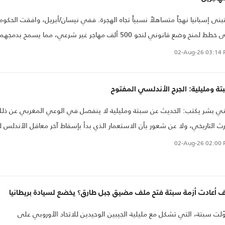
بنى إسبانيا نهجاً متساهلاً نسبياً تجاه الهجرة. ففي نيسان/أبريل، وافقت الحكوم
على خطط لمنح وضع قانوني لنحو 500 ألف مهاجر غير شرعي، مما يسمح بدمجهم
ياً في سوق العمل.
02-Aug-26
03:14 
ة ومليلية: الجرح الأندلسي المفتوح
ي بشر يكتب: الحديث عن سبتة ومليلية لا ينفصل في الوعي المغربي عن ذل
رث التاريخي، ولا عن شعور بأن الاستعمار الذي بدأ بإسقاط آخر معاقل الأندلس ل
در المنطقة بالكامل. ولهذا يبقى النزاع على المدينتين أكبر من خلاف حدودي بين
02-Aug-26
02:00 
تين، فهو بالنسبة لكثيرين آخر فصل لم يغلق بعد من فصول التاريخ الأندلسي
طويل
ف أعادت أزمة سبتة فتح ملف مضيق جبل طارق؟ يخضع لسيادة بريطانيا
ّلت سبتة، التي تشكل مع مليلية الجيبين الوحيدين للاتحاد الأوروبي على