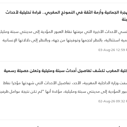
جرة الجماعية وأزمة الثقة في النموذج المغربي.. قراءة تحليلية لأحداث
تة
سي الأحداث الأخيرة التي عرفتها نقاط العبور المؤدية إلى مدينتي سبتة ومليلي
ية استثنائية، بالنظر لحجمها وتوقيتها من جهة، وبالنظر إلى دلالاتها الإنسانية
فياتها الاقتصادية والاجتماعية من جهة أخرى، بالإضافة إلى كونها تؤكد مرة أخرى
03-Aug-26
12:59 
د ظاهرة الهجرة غير النظامية في عالم تتداخل فيه العوامل الاقتصادية
اجتماعية مع التحولات الرقمية وشبكات الاتجار بالبشر والتطورات القانونية العابرة
خلية المغرب تكشف تفاصيل أحداث سبتة ومليلية وتعلن حصيلة رسمية
دود.
ت وزارة الداخلية المغربية، الأحد، تفاصيل الأحداث التي شهدتها مؤخرا نقاط
بور المؤدية إلى مدينتي سبتة ومليلية، مؤكدة أنها "لم تكن نتيجة عوامل ظرفية
تلقائية..
02-Aug-26
09:32 