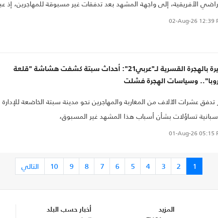
راضي الأفريقية، إلى واجهة المشهد بعد تدفقات غير مسبوقة للمهاجرين، إذ عبر
نحو 40 إلى 60 ألف شخص إلى المدينة خلال أيام قليلة نهاية تموز/يوليو الماضي
02-Aug-26
12:39 
واحدة من أكبر أزمات الهجرة التي شهدتها الحدود الجنوبية لأوروبا، قبل أن يعود
ألفاً خلال 48 ساعة فقط.
خبيرة بالهجرة القسرية لـ"عربي21": أحداث سبتة كشفت هشاشة "قلعة
روبا".. وسياسات الهجرة فشلت
ر تدفق عشرات الآلاف من المغاربة والمهاجرين نحو مدينة سبتة الخاضعة للإدارة
سبانية تساؤلات بشأن أسباب هذا المشهد غير المسبوق،
01-Aug-26
05:15 
1
2
3
4
5
6
7
8
9
10
التالي
المزيد
أخبار حسب البلد