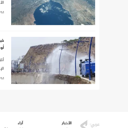
الأ
PM
في 
أكثر من 48 
أو
أثا
الإ
PM
الأخبار
آراء