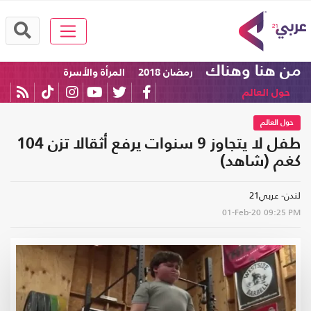
من هنا وهناك
رمضان 2018
المرأة والأسرة
حول العالم
حول العالم
طفل لا يتجاوز 9 سنوات يرفع أثقالا تزن 104
كغم (شاهد)
لندن- عربي21
01-Feb-20
09:25 PM