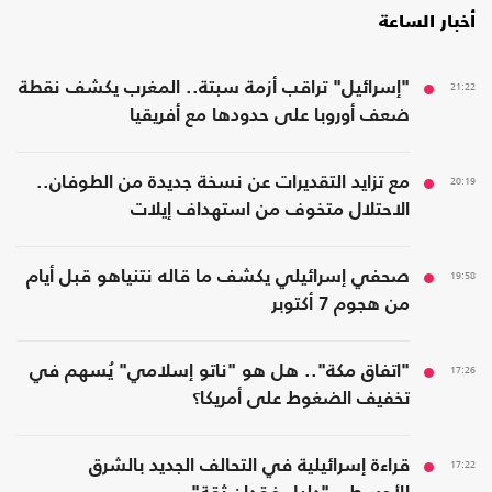
أخبار الساعة
21:22
"إسرائيل" تراقب أزمة سبتة.. المغرب يكشف نقطة
ضعف أوروبا على حدودها مع أفريقيا
20:19
مع تزايد التقديرات عن نسخة جديدة من الطوفان..
الاحتلال متخوف من استهداف إيلات
19:58
صحفي إسرائيلي يكشف ما قاله نتنياهو قبل أيام
من هجوم 7 أكتوبر
17:26
"اتفاق مكة".. هل هو "ناتو إسلامي" يُسهم في
تخفيف الضغوط على أمريكا؟
17:22
قراءة إسرائيلية في التحالف الجديد بالشرق