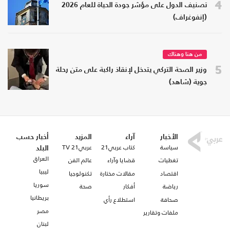
4
تصنيف الدول على مؤشر جودة الحياة للعام 2026
(إنفوغراف)
من هنا وهناك
5
وزير الصحة التركي يتدخل لإنقاذ راكبة على متن رحلة
جوية (شاهد)
الأخبار
آراء
المزيد
أخبار حسب
سياسة
كتاب عربي21
عربي21 TV
البلد
العراق
تغطيات
قضايا وآراء
عالم الفن
ليبيا
اقتصاد
مقالات مختارة
تكنولوجيا
سوريا
رياضة
أفكار
صحة
بريطانيا
صحافة
استطلاع رأي
مصر
ملفات وتقارير
لبنان