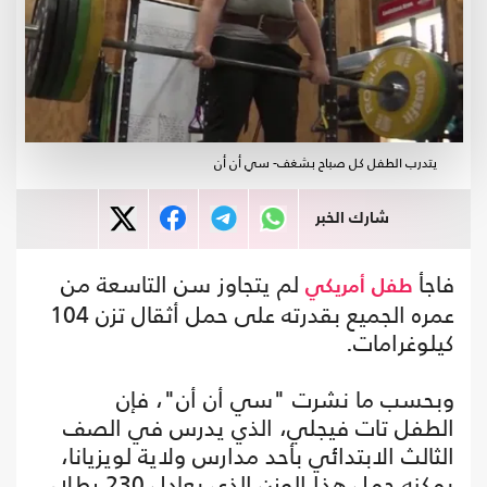
يتدرب الطفل كل صباح بشغف- سي أن أن
شارك الخبر
فاجأ
لم يتجاوز سن التاسعة من
طفل
أمريكي
عمره الجميع بقدرته على حمل أثقال تزن 104
كيلوغرامات.
وبحسب ما نشرت "سي أن أن"، فإن
الطفل تات فيجلي، الذي يدرس في الصف
الثالث الابتدائي بأحد مدارس ولاية لويزيانا،
يمكنه حمل هذا الوزن الذي يعادل 230 رطلا،