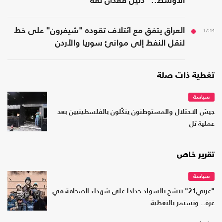
الأوسط.. "دليل فقدان ثقة"
17:14
العراق يتفق مع ائتلاف تقوده "شيفرون" على خط
لنقل النفط إلى موانئ سوريا والأردن
تغطية ذات صلة
سياسة
جيش الاحتلال والمستوطنون ينكّلون بالفلسطينيين بعد
عملية تل
تقرير خاص
سياسة
"عربي21" تتشح بالسواد حدادا على شهداء الصحافة في
غزة.. وتستمر بالتغطية