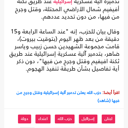
تدميره آلية عسكرية
عند طريق ثكنة
إسرائيلية
أفيفيم شمال الأراضي المحتلة، وقتل وجرح
من فيها، من دون تحديد عددهم.
وقال بيان للحزب، إنه "عند الساعة الرابعة و15
دقيقة من بعد ظهر اليوم (بتوقيت بيروت)،
قامت مجموعة الشهيدين حسن زبيب وياسر
ضاهر، بتدمير آلية عسكرية إسرائيلية عند طريق
ثكنة افيفيم وقتل وجرح من فيها"، دون ذكر
أية تفاصيل بشأن طريقة تنفيذ الهجوم.
اقرأ أيضا:
حزب الله يعلن تدمير آلية إسرائيلية وقتل وجرح من
فيها (شاهد)
لبنان
إسرائيل
حزب الله
اعتداء
دولة