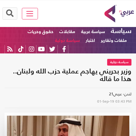
سياسة
سياسة عربية
مقابلات
حقوق وحريات
ملفات وتقارير
اختبار
سياسة دولية
سياسة دولية
وزير بحريني يهاجم عملية حزب الله ولبنان..
هذا ما قاله
لندن- عربي21
01-Sep-19
03:43 PM