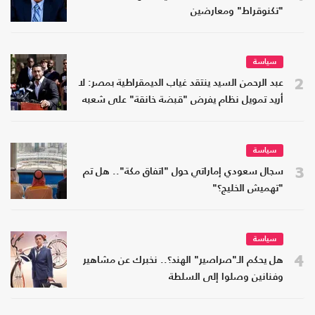
"تكنوقراط" ومعارضين
سياسة
2
عبد الرحمن السيد ينتقد غياب الديمقراطية بمصر: لا
أريد تمويل نظام يفرض "قبضة خانقة" على شعبه
سياسة
3
سجال سعودي إماراتي حول "اتفاق مكة".. هل تم
"تهميش الخليج؟"
سياسة
4
هل يحكم الـ"صراصير" الهند؟.. نخبرك عن مشاهير
وفنانين وصلوا إلى السلطة