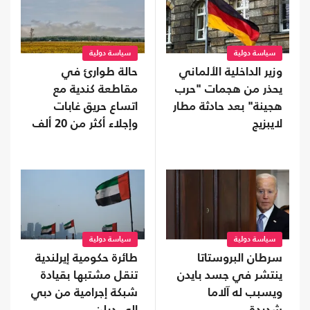
سياسة دولية
سياسة دولية
وزير الداخلية الألماني
حالة طوارئ في
يحذر من هجمات "حرب
مقاطعة كندية مع
هجينة" بعد حادثة مطار
اتساع حريق غابات
لايبزيج
وإجلاء أكثر من 20 ألف
شخص
سياسة دولية
سياسة دولية
سرطان البروستاتا
طائرة حكومية إيرلندية
ينتشر في جسد بايدن
تنقل مشتبها بقيادة
ويسبب له آلاما
شبكة إجرامية من دبي