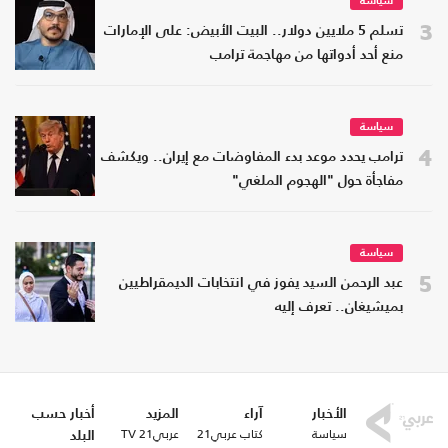
سياسة
3
تسلم 5 ملايين دولار.. البيت الأبيض: على الإمارات
منع أحد أدواتها من مهاجمة ترامب
سياسة
4
ترامب يحدد موعد بدء المفاوضات مع إيران.. ويكشف
مفاجأة حول "الهجوم الملغي"
سياسة
5
عبد الرحمن السيد يفوز في انتخابات الديمقراطيين
بميشيغان.. تعرف إليه
الأخبار
آراء
المزيد
أخبار حسب
سياسة
كتاب عربي21
عربي21 TV
البلد