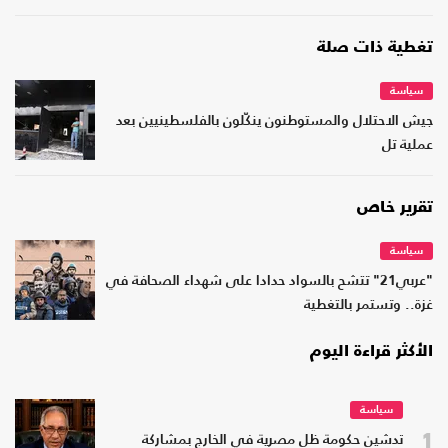
تغطية ذات صلة
سياسة
جيش الاحتلال والمستوطنون ينكّلون بالفلسطينيين بعد
عملية تل
تقرير خاص
سياسة
"عربي21" تتشح بالسواد حدادا على شهداء الصحافة في
غزة.. وتستمر بالتغطية
الأكثر قراءة اليوم
سياسة
1
تدشين حكومة ظل مصرية في الخارج بمشاركة