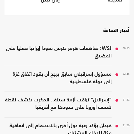
شديدة
إلى دبلن
أخبار الساعة
00:13
WSJ: تفاهمات هرمز تكرس نفوذا إيرانيا فعليا على
المضيق
22:45
مسؤول إسرائيلي سابق يرجح أن يقود اتفاق غزة
إلى دولة فلسطينية
21:22
"إسرائيل" تراقب أزمة سبتة.. المغرب يكشف نقطة
ضعف أوروبا على حدودها مع أفريقيا
21:20
فيدان يؤكد رغبة دول أخرى بالانضمام إلى اتفاقية
مكة للدفاع المشترك