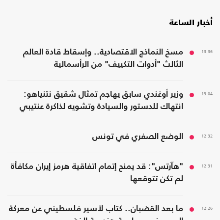
أخبار الساعة
13:36
مسخ النماذج الاقتصادية.. وإسقاط قادة العالم
الثالث "أدوات التكييف" من الرأسمالية
13:04
وزير أوغندي سابق يهاجم تمثال شقيق نتنياهو:
انتهاك للدستور والسيادة وتشويه لذاكرة عنتيبي
12:32
الوضع الصفري في تونس
12:31
"هآرتس": قد يمنح إتمام اتفاقية هرمز إيران مكافأة
لم تكن تتوقعها
12:26
ما بعد القضبان.. كتاب لأسير فلسطيني عن معركة