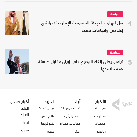
سياسة
4
هل انهارت التهدئة السعودية الإماراتية؟ تراشق
إعلامي واتهامات جديدة
سياسة
5
ترامب يعلن إلغاء الهجوم على إيران مقابل صفقة..
هذه ملامحها
الأخبار
آراء
المزيد
أخبار حسب
سياسة
كتاب عربي21
عربي21 TV
البلد
العراق
تغطيات
قضايا وآراء
عالم الفن
ليبيا
اقتصاد
مقالات مختارة
تكنولوجيا
سوريا
رياضة
أفكار
صحة