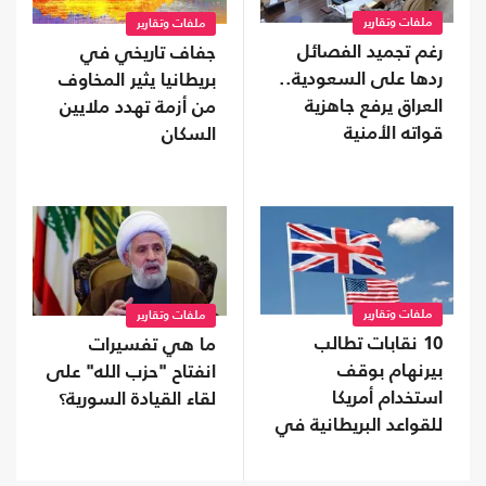
ملفات وتقارير
ملفات وتقارير
رغم تجميد الفصائل
جفاف تاريخي في
ردها على السعودية..
بريطانيا يثير المخاوف
العراق يرفع جاهزية
من أزمة تهدد ملايين
قواته الأمنية
السكان
ملفات وتقارير
ملفات وتقارير
10 نقابات تطالب
ما هي تفسيرات
بيرنهام بوقف
انفتاح "حزب الله" على
استخدام أمريكا
لقاء القيادة السورية؟
للقواعد البريطانية في
حرب إيران