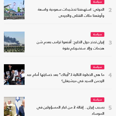
سياسة
2
الحوثي: استهدفنا تحشيدات سعودية واسعة
وأوقعنا مئات القتلى والجرحى
سياسة
3
إيران تحذر دول الخليج: أقنعوا ترامب بعدم شن
هجمات وإلا سنضربكم بقوة
سياسة
4
ما هي الخطوة التالية لـ"أيباك" بعد خسارتها أمام عبد
الرحمن السيد في ميشيغان؟
سياسة
5
بسبب إيران.. إقالة 2 من كبار المسؤولين في
الموساد