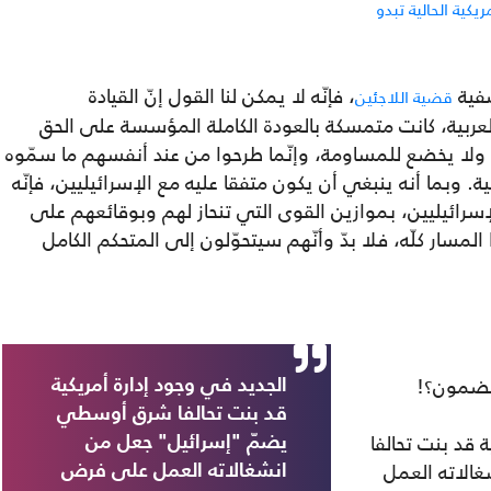
ريكية الحالية تبدو
صفية
، فإنّه لا يمكن لنا القول إنّ القيادة
قضية اللاجئين
عربية، كانت متمسكة بالعودة الكاملة المؤسسة على الحق
ا يخضع للمساومة، وإنّما طرحوا من عند أنفسهم ما سمّوه
ية. وبما أنه ينبغي أن يكون متفقا عليه مع الإسرائيليين، فإنّه
إسرائيليين، بموازين القوى التي تنحاز لهم وبوقائعهم على
مسار كلّه، فلا بدّ وأنّهم سيتحوّلون إلى المتحكم الكامل
مضمون؟!
الجديد في وجود إدارة أمريكية
قد بنت تحالفا شرق أوسطي
 قد بنت تحالفا
يضمّ "إسرائيل" جعل من
الاته العمل
انشغالاته العمل على فرض