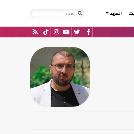
يت
المزيد