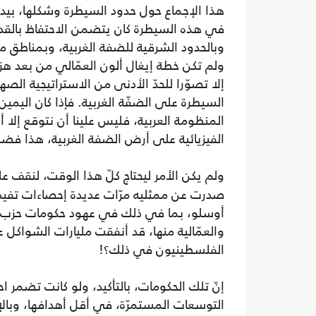
هذا الإجماع حول حدود السيطرة وشكلها، بيد أن
في هذه السيطرة كان يتضمن الاحتفاظ بالق
وبالحدود الشرقية للضفة الغربية، وبمناطق من
إلا تصوّرا للحدّ الأدنى من الاستراتيجية الصه
السيطرة على الضفّة الغربية. فإذا كان اليم
المنظومة العربية، فليس علينا أن نتوقع إلا أ
الفيزيائية على أرض الضفة الغربية، هذا فضلا
ولم يكن الأمر ليحتاج كلّ هذا الوقت، لنقف ع
صدرت عن ممثليه مرّات عديدة إحصاءات تفيد با
أوسلو، بما في ذلك في عهود حكومات حزب الع
والعمّالية منها، قد أنفقت مليارات الشواكل ع
الفلسطينيون في ذلك؟!
إنّ تلك الحكومات، بالتأكيد، ولو كانت تضمر 
التوسعات المستمرّة، في أقل أهدافها، وبالإض