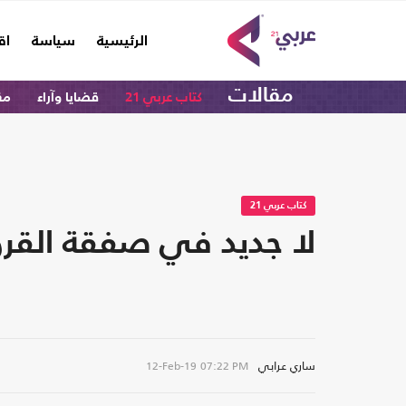
(current)
الرئيسية
سياسة
اق
مقالات
كتاب عربي 21
قضايا وآراء
مق
كتاب عربي 21
لا جديد في صفقة القرن
ساري عرابي
12-Feb-19
07:22 PM