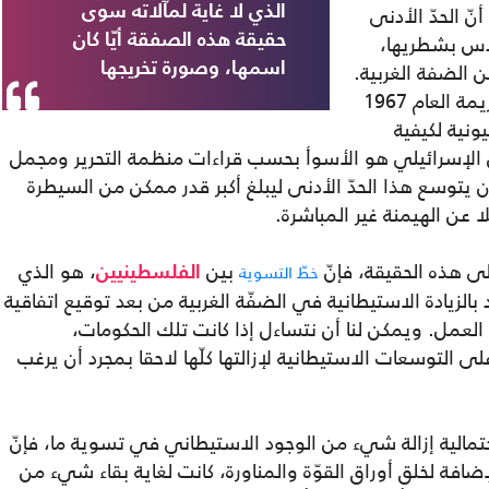
ّ الحدّ الأدنى
الذي لا غاية لمآلاته سوى
دس بشطريها،
حقيقة هذه الصفقة أيّا كان
 الضفة الغربية.
اسمها، وصورة تخريجها
ولم تكن خطة إيغال ألون العمّالي من بعد هزيمة العام 1967
يونية لكيفية
ين الإسرائيلي هو الأسوأ بحسب قراءات منظمة التحرير ومجمل
ن يتوسع هذا الحدّ الأدنى ليبلغ أكبر قدر ممكن من السيطرة
 عن الهيمنة غير المباشرة.
لى هذه الحقيقة، فإنّ
بين
، هو الذي
خطّ التسوية
الفلسطينيين
لزيادة الاستيطانية في الضفّة الغربية من بعد توقيع اتفاقية
مل. ويمكن لنا أن نتساءل إذا كانت تلك الحكومات،
لى التوسعات الاستيطانية لإزالتها كلّها لاحقا بمجرد أن يرغب
احتمالية إزالة شيء من الوجود الاستيطاني في تسوية ما، فإنّ
افة لخلق أوراق القوّة والمناورة، كانت لغاية بقاء شيء من