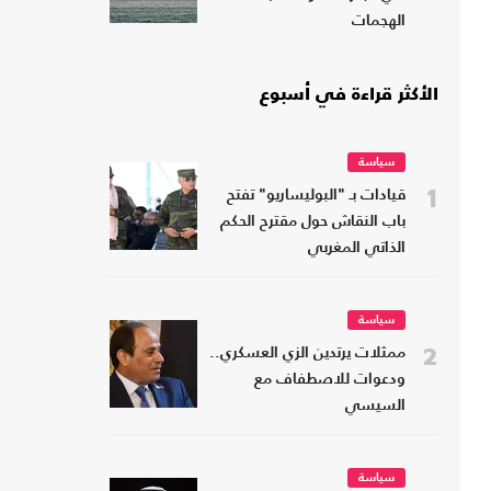
الهجمات
الأكثر قراءة في أسبوع
سياسة
1
قيادات بـ "البوليساريو" تفتح
باب النقاش حول مقترح الحكم
الذاتي المغربي
سياسة
2
ممثلات يرتدين الزي العسكري..
ودعوات للاصطفاف مع
السيسي
سياسة