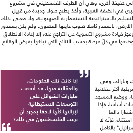
ا إلى حقيقة أخرى، وهي أن الطرف الفلسطيني في مشروع
 كبرى في الضفة الغربية، وأخذ يطرح حلولا جديدة من قبيل
سليم بالاستراتيجية الاستعمارية الصهيونية، ولا معنى لذلك
لى الأرض، بالمسار كاملا صوب غايتها القصوى. ولم يكن بمقدور
ز قيادة مشروع التسوية عن التراجع عنه، إلا إعادة الانطلاق
وضعها في كلّ مرحلة بحسب النتائج التي تبلغها بفرض الوقائع
ت وباراك، وفي
إذا كانت تلك الحكومات،
يكية أكثر عقلانية
والعمّالية منها، قد أنفقت
ما، ووضع المسجد
مليارات الشواكل على
ات أساسا، فإذا
التوسعات الاستيطانية
عارا دائما
لإزالتها كلّها لاحقا بمجرد أن
ستثناء، فإنّه لا
يرغب الفلسطينيون في ذلك؟
رائيل" بالكامل