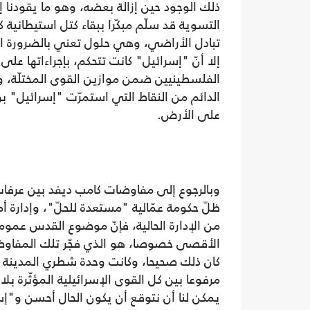
ذلك الوجود حين إزالة بعضه، وهو ما يقودن
التسوية قد سلّم مبكّرا ببقاء كتل استيطانية
تبادل الأراضي، وهي حلول تعني بالضرورة الت
إلا أنّ "إسرائيل" كانت تتحكم، بإجراءاتها ع
الفلسطينيين ضمن موازين القوى المختلّة، وعج
الدائم من النقاط التي استمرّت "إسرائيل" ب
على الأرض.
وبالرجوع إلى مفاوضات كامب ديفد بين عرفا
ظلّ حكومة عمّالية "مستعدة للحلّ"، وإدارة أمر
من الإدارة الحالية، فإنّ موضوع القدس عمو
الأقصى خصوصا، هو الذي فجّر تلك المفاوض
كان ذلك صحيحا، وكانت وحدة شطري المدينة ش
مرفوعا بين كل القوى الإسرائيلية المؤثّرة بلا ا
يمكن لنا أن نتوقع أن يكون الحال أحسن و"إس