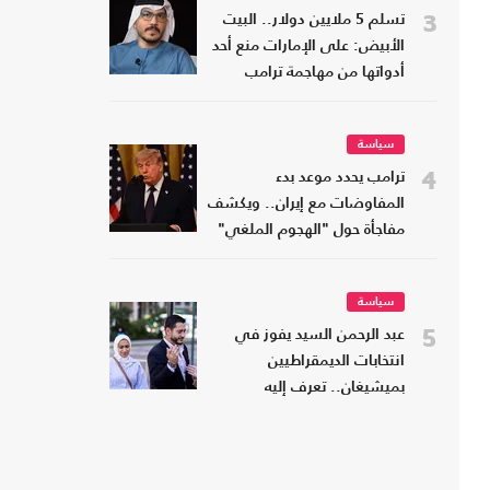
3
تسلم 5 ملايين دولار.. البيت
الأبيض: على الإمارات منع أحد
أدواتها من مهاجمة ترامب
سياسة
4
ترامب يحدد موعد بدء
المفاوضات مع إيران.. ويكشف
مفاجأة حول "الهجوم الملغي"
سياسة
5
عبد الرحمن السيد يفوز في
انتخابات الديمقراطيين
بميشيغان.. تعرف إليه