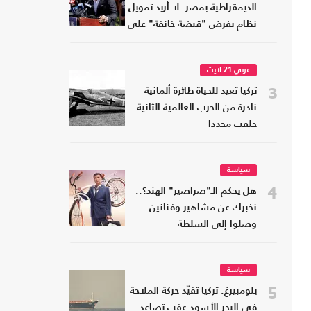
الديمقراطية بمصر: لا أريد تمويل
نظام يفرض "قبضة خانقة" على
شعبه
عربي 21 لايت
3
تركيا تعيد للحياة طائرة ألمانية
نادرة من الحرب العالمية الثانية..
حلقت مجددا
سياسة
4
هل يحكم الـ"صراصير" الهند؟..
نخبرك عن مشاهير وفنانين
وصلوا إلى السلطة
سياسة
5
بلومبيرغ: تركيا تقيّد حركة الملاحة
في البحر الأسود عقب تصاعد