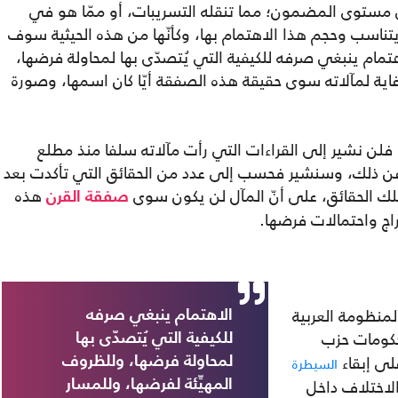
لى مستوى المضمون؛ مما تنقله التسريبات، أو ممّا هو في
تناسب وحجم هذا الاهتمام بها، وكأنّها من هذه الحيثية سوف
تمام ينبغي صرفه للكيفية التي يُتصدّى بها لمحاولة فرضها،
 غاية لمآلاته سوى حقيقة هذه الصفقة أيّا كان اسمها، وصورة
 فلن نشير إلى القراءات التي رأت مآلاته سلفا منذ مطلع
 ذلك، وسنشير فحسب إلى عدد من الحقائق التي تأكدت بعد
لك الحقائق، على أنّ المآل لن يكون سوى
هذه
صفقة القرن
ج واحتمالات فرضها.
لمنظومة العربية
الاهتمام ينبغي صرفه
كومات حزب
للكيفية التي يُتصدّى بها
لى إبقاء
السيطرة
لمحاولة فرضها، وللظروف
لاختلاف داخل
المهيِّئة لفرضها، وللمسار