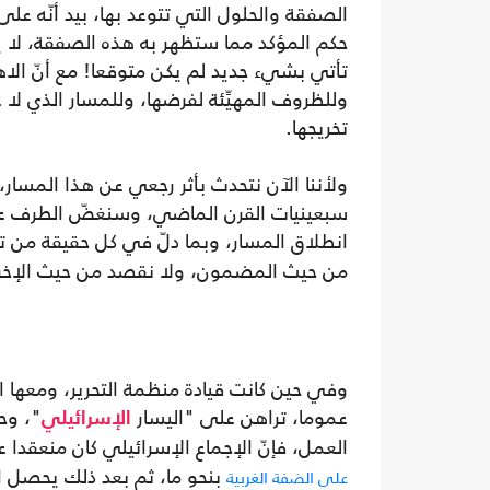
الصفقة والحلول التي تتوعد بها، بيد أنّه ع
حكم المؤكد مما ستظهر به هذه الصفقة، لا ي
تأتي بشيء جديد لم يكن متوقعا! مع أنّ الاه
وللظروف المهيِّئة لفرضها، وللمسار الذي لا
تخريجها.
ولأننا الآن نتحدث بأثر رجعي عن هذا المسار،
سبعينيات القرن الماضي، وسنغضّ الطرف عن
انطلاق المسار، وبما دلّ في كل حقيقة من ت
من حيث المضمون، ولا نقصد من حيث الإخرا
وفي حين كانت قيادة منظمة التحرير، ومعها ا
عموما، تراهن على "اليسار
"، وح
الإسرائيلي
العمل، فإنّ الإجماع الإسرائيلي كان منعقدا ع
بنحو ما، ثم بعد ذلك يحصل ا
على الضفة الغربية