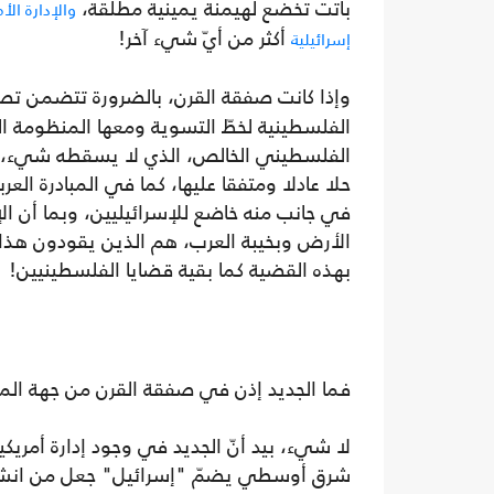
باتت تخضع لهيمنة يمينية مطلقة،
والإدارة الأم
أكثر من أيّ شيء آخر!
إسرائيلية
وإذا كانت صفقة القرن، بالضرورة تتضمن ت
الفلسطينية لخطّ التسوية ومعها المنظومة ال
الفلسطيني الخالص، الذي لا يسقطه شيء، ول
حلا عادلا ومتفقا عليها، كما في المبادرة العرب
في جانب منه خاضع للإسرائيليين، وبما أن ال
الأرض وبخيبة العرب، هم الذين يقودون هذا ال
بهذه القضية كما بقية قضايا الفلسطينيين!
فما الجديد إذن في صفقة القرن من جهة ال
لا شيء، بيد أنّ الجديد في وجود إدارة أمريكية
شرق أوسطي يضمّ "إسرائيل" جعل من انشغ