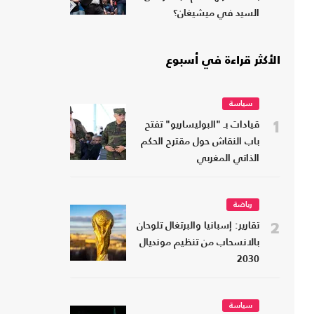
السيد في ميشيغان؟
الأكثر قراءة في أسبوع
سياسة
1
قيادات بـ "البوليساريو" تفتح
باب النقاش حول مقترح الحكم
الذاتي المغربي
رياضة
2
تقارير: إسبانيا والبرتغال تلوحان
بالانسحاب من تنظيم مونديال
2030
سياسة