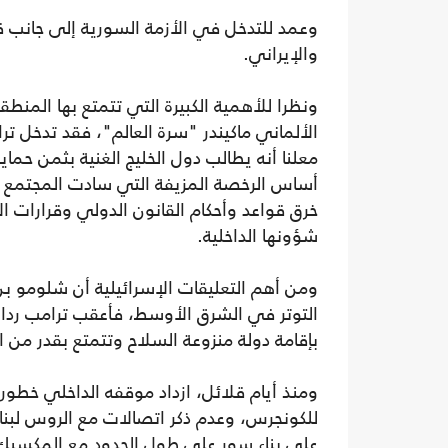
وعمد للتدخل في الأزمة السورية إلى جانب 
والإيراني.
ونظرا للأهمية الكبيرة التي تتمتع بها المنطقة
الألماني ماكيندر "سرة العالم"، فقد تدخل ت
معلنا أنه يطالب دول الخليج الغنية بثمن حما
أساس الرخصة المزيفة التي سادت المجتمع ا
خرق قواعد وأحكام القانون الدولي وقرارات ال
شؤونها الداخلية.
التوتر في الشرق الأوسط، فأعقب ترامب ردا
بإقامة دولة منزوعة السلاح وتتمتع بقدر من 
ومنذ أيام قلائل، ازداد موقفه الداخلي خطور
للكونجرس، وعدم ذكر اتصالات مع الروس لبنا
على بناء سور على طول الحدود مع المكسي