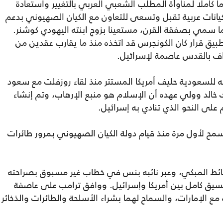
اما كاملا لمناوأة المطلب الشعبي العربي بالتغيير واستعادة
يانات عربية تقبل وتسعى للتعاون مع الكيان الصهيوني بدعم
ما سمي بصفقة القرن، مستعينا بزوج ابنته اليهودي كوشنر.
طبيق قرار كان الكونجرس قد اتخذه منذ ما يقارب عقدين من
راف بالقدس عاصمة لإسرائيل.
ارته للسعودية حليف أمريكا المستتر منذ لقاء روزفلت مع سعود
 خالد وولي عهده أن الإسلام هو منبع الإرهاب، وتم إنشاء
على النحو الذي تنادي به إسرائيل.
مح لأول مرة منذ قيام دولة الكيان الصهيوني بمرور طائرات
.
حائط المبكي، وعبر نائبه بنس في خطاب غير مسبوق بصراحته
يق كامل بين أمريكا وإسرائيل. ووافق ترامب على عاصفة
ع الإمارات، والسماح لهما بشراء الأسلحة والطائرات والذخائر