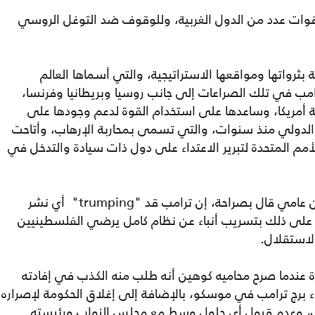
قوات عدد من الدول الغربية، وللوقوف ضد التوغل الروسي
 بثرواتها ومواقعها الاستراتيجية، والتي أسماها العالم
رامب في تلك الصراعات إلى جانب روسيا وبريطانيا وفرنسا،
ية أمريكا، وساعدها على استخدام القوة لدعم وجودها على
لدولي منذ سنوات، والتي تسمى بمحاربة الإرهاب، وأتاحت
أمم المتحدة لتبرير الاعتداء على دول ذات سيادة والتدخل في
ومن أهم التعليقات الإسرائيلية أن شلومو بن عامي قال بصراحة، إن ترامب قد "trumping" أي نشر
 على ذلك بتسريب أنباء عن نظام كامل يرضي الفلسطينيين
الاستقلال.
ة عندما صرح محاميه كوهين أنه طلب منه الكذب في إفادته
ء برج ترامب في موسكو، بالإضافة إلى إغلاق الحكومة لإصراره
ك، وعدم قبول أي حلول وسط مع مجلس النواب ورئيسته