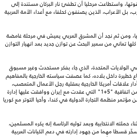
وتها، واستطاعت مرحليا أن تطفئ نار البركان مستندة إلى
، بل الأعراب، الذين يصنفون كحلفاء مع أعداء الأمة العربية
كيا، ومن ثم نجد أن المشرق العربي يعيش في مرحلة غامضة
ها تعاني من سعير البحث عن توازن جديد بعد انهيار التوازن
ي الولايات المتحدة، الذي جاء بفكر مستحدث وغير مسبوق
 خطيرة داخل بلاده، كما عصفت سياسته الخارجية بالمفاهيم
ر علاقات أمريكا الخارجية بعقلية رجل الأعمال المتعصب،
وراجع علاقات أمريكا بحلف الأطلسي، وخرج من اتفاقية "5+1" التي عقدت مع إيران ووافقت عليها إدارة
 مؤتمر منظمة التجارة الدولية في كندا، وأحيا التوتر مع كوريا
حملته الانتخابية وبعد توليه الرئاسة إنه يكره المسلمين،
خّر قسطا مهما من جهود إدارته في دعم الكيانات العربية