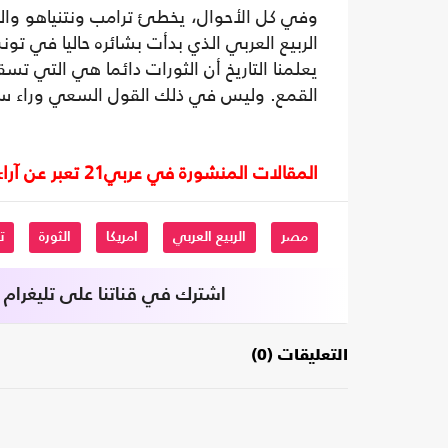
وفي كل الأحوال، يخطئ ترامب ونتنياهو والم
الربيع العربي الذي بدأت بشائره حاليا في تو
يعلمنا التاريخ أن الثورات دائما هي التي ت
القمع. وليس في ذلك القول السعي وراء سرا
المقالات المنشورة في عربي21 تعبر عن آراء أصحابها ولا تعبر عن رأي أو موقف الصحيفة.
مصر
الربيع العربي
امريكا
الثورة
ت
اشترك في قناتنا على تليغرام
التعليقات (0)