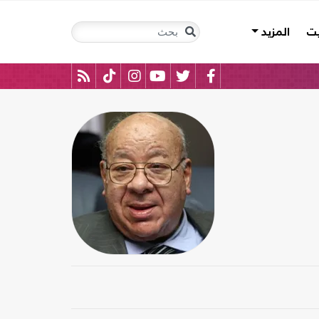
يت
المزيد