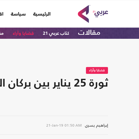
(current)
الرئيسية
سياسة
اق
مقالات
كتاب عربي 21
قضايا وآراء
مق
قضايا وآراء
ثورة 25 يناير بين بركان الربيع العربي وتسونامي ترامب
إبراهيم يسري
21-Jan-19
01:50 AM