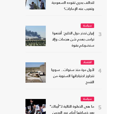
لتحالف بحري تقوده السعودية
وتغيب عنه الإمارات؟
سياسة
3
إيران تحذر دول الخليج: أقنعوا
ترامب بعدم شن هجمات وإلا
سنضربكم بقوة
اقتصاد
4
لأول مرة منذ سنوات.. سوريا
تتجاوز احتياجاتها السنوية من
القمح
سياسة
5
ما هي الخطوة التالية لـ"أيباك"
بعد خسارتها أمام عبد الرحمن