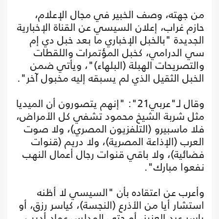
من جهته، وصف الخبير في مجال الإعلام،
حازم غراب، إعلان السيسي عن القناة الإخبارية
الجديدة "بالخبل الإخباري ما بعد خبل دي إم
سي الدرامي، كخبل المؤتمرات واللقطات
والتصريحات الهبلة (البلهاء)"، ويأتي ضمن
الخبل الثقيل الذي لم يسبقه إليه مخبول آخر".
وقال لـ"عربي21": "إنهم يتصورون أن الميديا
مثل شربة الشيخ محمود تشفي كل الأمراض،
فلا ماسبيرو (التلفزيون المصري)، ولا صوت
العرب (الإذاعة المصرية)، ولا دريم (قنوات
فضائية)، ولا باقي قنوات رجال أعمال النهب
نفعوا مبارك".
وأعرب عن اعتقاده بأن "السيسي لا أظنه
استشار أيا من الأذرع (النجسة)، كياسر رزق، أو
ياسر عبد العزيز، أو حتى المدلس عماد أديب.