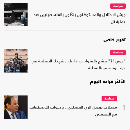
سياسة
جيش الاحتلال والمستوطنون ينكّلون بالفلسطينيين بعد
عملية تل
تقرير خاص
سياسة
"عربي21" تتشح بالسواد حدادا على شهداء الصحافة في
غزة.. وتستمر بالتغطية
الأكثر قراءة اليوم
سياسة
1
ممثلات يرتدين الزي العسكري.. ودعوات للاصطفاف
مع السيسي