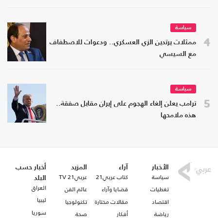
سياسة
4
ممثلات يرتدين الزي العسكري.. ودعوات للاصطفاف
مع السيسي
سياسة
5
ترامب يعلن إلغاء الهجوم على إيران مقابل صفقة..
هذه ملامحها
الأخبار
آراء
المزيد
أخبار حسب
سياسة
كتاب عربي21
عربي21 TV
البلد
العراق
تغطيات
قضايا وآراء
عالم الفن
ليبيا
اقتصاد
مقالات مختارة
تكنولوجيا
سوريا
رياضة
أفكار
صحة