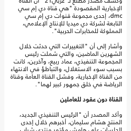
وكشف مصدر مطلع لـ"عربي21" أن القناة
الإخبارية المقصودة "هي قناة دي إم سي
dmc، إحدى مجموعة قنوات دي إم سي
التابعة لشركة دي ميديا للإنتاج الإعلامي،
المملوكة للمخابرات الحربية".
وأشار إلى أن "التغييرات التي حدثت خلال
الشهرين الماضين، والتي شملت رئيس
المجموعة التنفيذي، عماد ربيع، وآخرين، كانت
بسبب سوء الاستغلال، والتباطؤ في الانتهاء
من القناة الإخبارية، وفشل القناة العامة وقناة
الرياضة في خلق جمهور كبير لهما".
القناة دون عقود للعاملين
وأكد المصدر أن "الرئيس التنفيذي الجديد،
المنتج هشام سليمان، أخبرهم خلال إحدى
الجلسات على هامش مؤتمر منتدى شباب