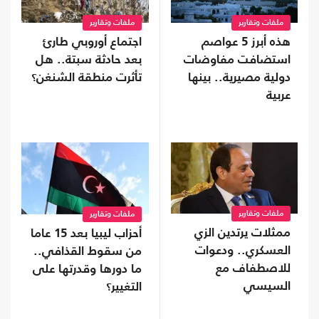
ملفات وتقارير
ملفات وتقارير
هذه أبرز 5 عواصم
اجتماع أوروبي طارئ
استضافت مفاوضات
بعد حادثة سبتة.. هل
دولية مصيرية.. بينها
تأثرت منطقة الشنغن؟
عربية
ملفات وتقارير
ملفات وتقارير
ممثلات يرتدين الزي
أحزاب ليبيا بعد 15 عاما
العسكري.. ودعوات
من سقوط القذافي..
للاصطفاف مع
ما دورها وقدرتها على
السيسي
التغيير؟