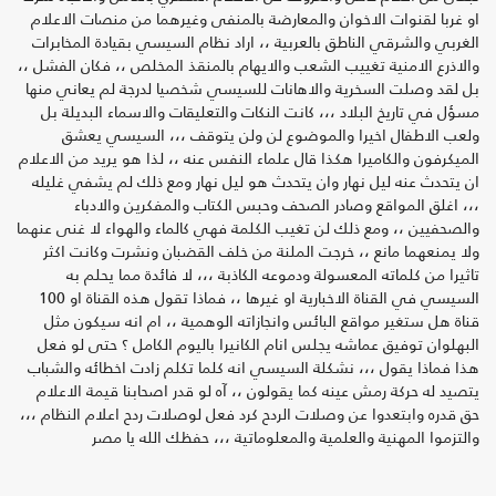
او غربا لقنوات الاخوان والمعارضة بالمنفى وغيرهما من منصات الاعلام
الغربي والشرقي الناطق بالعربية ،، اراد نظام السيسي بقيادة المخابرات
والاذرع الامنية تغييب الشعب والايهام بالمنقذ المخلص ،، فكان الفشل ،،
بل لقد وصلت السخرية والاهانات للسيسي شخصيا لدرجة لم يعاني منها
مسؤل في تاريخ البلاد ،،، كانت النكات والتعليقات والاسماء البديلة بل
ولعب الاطفال اخيرا والموضوع لن ولن يتوقف ،،، السيسي يعشق
الميكرفون والكاميرا هكذا قال علماء النفس عنه ،، لذا هو يريد من الاعلام
ان يتحدث عنه ليل نهار وان يتحدث هو ليل نهار ومع ذلك لم يشفي غليله
،،، اغلق المواقع وصادر الصحف وحبس الكتاب والمفكرين والادباء
والصحفيين ،، ومع ذلك لن تغيب الكلمة فهي كالماء والهواء لا غنى عنهما
ولا يمنعهما مانع ،، خرجت الملنة من خلف القضبان ونشرت وكانت اكثر
تاثيرا من كلماته المعسولة ودموعه الكاذبة ،،، لا فائدة مما يحلم به
السيسي في القناة الاخبارية او غيرها ،، فماذا تقول هذه القناة او 100
قناة هل ستغير مواقع البائس وانجازاته الوهمية ،، ام انه سيكون مثل
البهلوان توفيق عماشه يجلس انام الكانيرا باليوم الكامل ؟ حتى لو فعل
هذا فماذا يقول ،،، نشكلة السيسي انه كلما تكلم زادت اخطائه والشباب
يتصيد له حركة رمش عينه كما يقولون ،، آه لو قدر اصحابنا قيمة الاعلام
حق قدره وابتعدوا عن وصلات الردح كرد فعل لوصلات ردح اعلام النظام ،،،
والتزموا المهنية والعلمية والمعلوماتية ،،، حفظك الله يا مصر