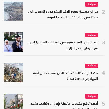
سياسة
2
من له مصلحة بعبور آلاف البشر حدود المغرب إلى
سبتة في ساعات؟.. نخبرك ما نعرفه
سياسة
3
عبد الرحمن السيد يفوز في انتخابات الديمقراطيين
بميشيغان.. تعرف إليه
سياسة
4
هكذا خرجت "الشائعات" التي تسببت في أزمة
المهاجرين بمدينة سبتة
سياسة
5
أمريكا ترفع عقوبات مرتبطة بإيران.. وترامب يشيد