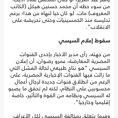
من سوء حظه أن محمد حسنين هيكل (الكاتب
المعروف) مات. لو كان حيا لنهاه عن هذا؛ برغم
تدليسه منذ الخمسينيات وحتى تحريضه على
الانقلاب".
سقوط إعلام السيسي
من جهته، رأى مدير الأخبار بإحدى القنوات
المصرية المعارضة، عمرو رضوان، أن إعلان
السيسي "هو نتاج طبيعي لحالة الفشل التي
ما زالت فيها القنوات الإخبارية المصرية، على
الرغم من انطلاق قنوات جديدة لرجال أعمال
محسوبين على النظام، لكنه لم تحقق ما يصبو
له السيسي ونظامه من القوة والتأثير، خاصة
إقليميا وخارجيا".
وفيما يتعلق بمخالفة السيسي لكل الأعراف