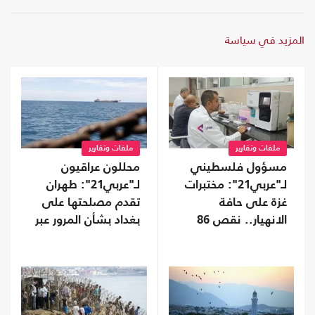
المزيد في سياسة
ملفات وتقارير
ملفات وتقارير
مسؤول فلسطيني
محللون عراقيون
لـ"عربي21": مختبرات
لـ"عربي21": طهران
غزة على حافة
تقدم مصلحتها على
الانهيار.. نقص 86
بغداد بشأن المرور عبر
بالمئة من المستلزمات
هرمز رغم الروابط
الطبية
الوثيقة