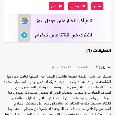
مصر
السيسي
الإعلام
تابع آخر الأخبار على جوجل نيوز
اشترك في قناتنا على تليغرام
التعليقات (1)
الأحد، 12-11-2017
12:46 م
مصري جدا
سبحان من شبه الكلمة الطيبة بالشجرة الطيبة في اصلها الثابت وفروعها
الشامخة ،،، والكلمة الخبيثة كالشجرة الخبيثة لا اصل لها ولا استقرار ،،،هذه
ببساطة فلسفة الاعلام في نجاحه وفشله ،، ونظام السيسي جمع حوله
انصاف الكفاءات واصحاب المصالح الذين لا يتقنون عملا ولا يجيدون فنا
غير النفاق والتملق وهما صفتان لا يصنعان عملا ولا انجازا ،،، بالفعل
النظام مسيطر بذراعه المخابراتي والامني على كل منصات الاعلام
الرسمي والخاص ،،، فماذا كانت النتيجة ؟ لا شئ؟ بل فقدان الثقة فيما
تبقى من اعلام خاص والعزوف عن الاعلام المصري بالكامل والاتجاه شرقا