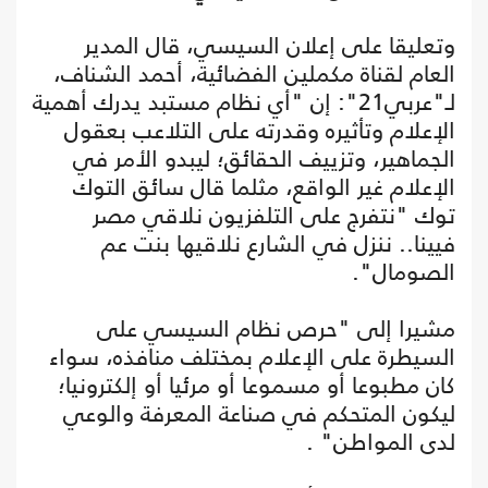
وتعليقا على إعلان السيسي، قال المدير
العام لقناة مكملين الفضائية، أحمد الشناف،
لـ"عربي21": إن "أي نظام مستبد يدرك أهمية
الإعلام وتأثيره وقدرته على التلاعب بعقول
الجماهير، وتزييف الحقائق؛ ليبدو الأمر في
الإعلام غير الواقع، مثلما قال سائق التوك
توك "نتفرج على التلفزيون نلاقي مصر
فيينا.. ننزل في الشارع نلاقيها بنت عم
الصومال".
مشيرا إلى "حرص نظام السيسي على
السيطرة على الإعلام بمختلف منافذه، سواء
كان مطبوعا أو مسموعا أو مرئيا أو إلكترونيا؛
ليكون المتحكم في صناعة المعرفة والوعي
لدى المواطن" .