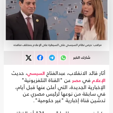
مراقب: حرص نظام السيسي على السيطرة على الإعلام بمختلف منافذه
شارك الخبر
أثار قائد الانقلاب، عبدالفتاح
، حديث
السيسي
في
عن "القناة التلفزيونية"
الإعلام
مصر
الإخبارية الجديدة، التي أعلن عنها قبل أيام،
في سابقة من نوعها لرئيس مصري عن
تدشين قناة إخبارية "غير حكومية".