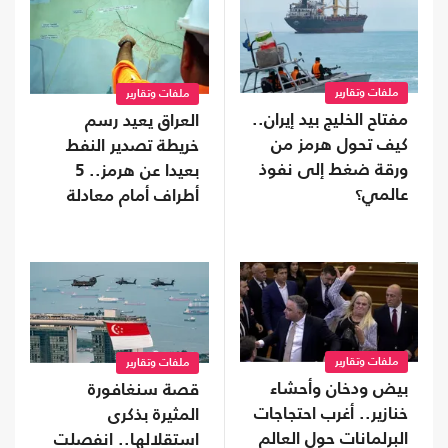
ملفات وتقارير
ملفات وتقارير
مفتاح الخليج بيد إيران..
العراق يعيد رسم
كيف تحول هرمز من
خريطة تصدير النفط
ورقة ضغط إلى نفوذ
بعيدا عن هرمز.. 5
عالمي؟
أطراف أمام معادلة
جديدة
ملفات وتقارير
ملفات وتقارير
بيض ودخان وأحشاء
قصة سنغافورة
خنازير.. أغرب احتجاجات
المثيرة بذكرى
البرلمانات حول العالم
استقلالها.. انفصلت