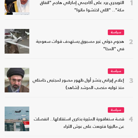
1
التويجري يرد على أكاديمي إماراتي هاجم "اتفاق
مكة".. "اللي اختشوا ماتوا"
سياسة
2
هجوم حوثي غير مسبوق يستهدف قوات سعودية
في "المخا"
سياسة
3
إعلام إيراني ينشر أول ظهور مصور لمجتبى خامنئي
منذ توليه منصب المرشد (شاهد)
سياسة
4
قصة سنغافورة المثيرة بذكرى استقلالها.. انفصلت
عن ماليزيا فتربعت على عرش الثراء