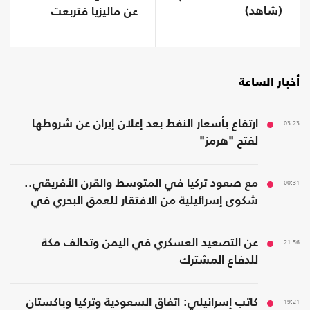
(شاهد)
عن ماليزيا فتربعت
على عرش الثراء
أخبار الساعة
03:23
ارتفاع بأسعار النفط بعد إعلان إيران عن شروطها
لفتح "هرمز"
00:31
مع صعود تركيا في المتوسط والقرن الأفريقي..
شكوى إسرائيلية من الافتقار للعمق البحري في
المنطقة
21:56
عن التصعيد العسكري في اليمن وتحالف مكة
للدفاع المشترك
19:21
كاتب إسرائيلي: اتفاق السعودية وتركيا وباكستان