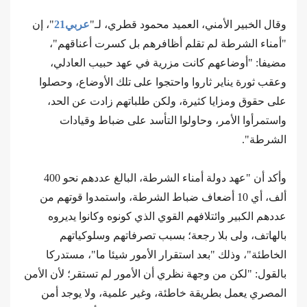
وقال الخبير الأمني، العميد محمود قطري، لـ"
عربي21
"، إن
"أمناء الشرطة لم تقلم أظافرهم بل كسرت أعناقهم"،
مضيفا: "أوضاعهم كانت مزرية في عهد حبيب العادلي،
وعقب ثورة يناير ثاروا واحتجوا على تلك الأوضاع، وحصلوا
على حقوق ومزايا كثيرة، ولكن طلباتهم زادت عن الحد،
واستمرأوا الأمر، وحاولوا التأسد على ضباط وقيادات
الشرطة".
وأكد أن "عهد دولة أمناء الشرطة، البالغ عددهم نحو 400
ألف، أي 10 أضعاف ضباط الشرطة، واستمدوا قوتهم من
عددهم الكبير وائتلافهم القوي الذي كونوه وكانوا يديروه
بالهاتف، ولى بلا رجعة؛ بسبب تصرفاتهم وسلوكياتهم
الخاطئة"، وذلك "بعد استقرار الأمور شيئا ما"، مستدركا
بالقول: "لكن من وجهة نظري أن الأمور لم تستقر؛ لأن الأمن
المصري يعمل بطريقة خاطئة، وغير علمية، ولا يوجد أمن