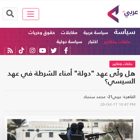
سياسة
سياسة عربية
مقابلات
حقوق وحريات
ملفات وتقارير
اختبار
سياسة دولية
ملفات وتقارير
هل ولّى عهد "دولة" أمناء الشرطة في عهد
السيسي؟
القاهرة- عربي21- محمد سندباد
20-Oct-17
10:47 PM