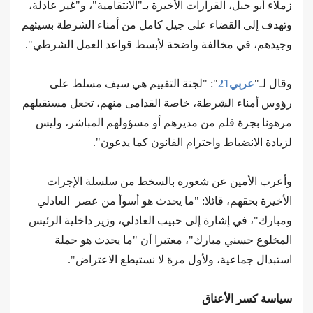
زملاء أبو جبل، القرارات الأخيرة بـ"الانتقامية"، و"غير عادلة،
وتهدف إلى القضاء على جيل كامل من أمناء الشرطة بسيئهم
وجيدهم، في مخالفة واضحة لأبسط قواعد العمل الشرطي".
وقال لـ"
عربي21
": "لجنة التقييم هي سيف مسلط على
رؤوس أمناء الشرطة، خاصة القدامى منهم، تجعل مستقبلهم
مرهونا بجرة قلم من مديرهم أو مسؤولهم المباشر، وليس
لزيادة الانضباط واحترام القانون كما يدعون".
وأعرب الأمين عن شعوره بالسخط من سلسلة الإجرات
الأخيرة بحقهم، قائلا: "ما يحدث هو أسوأ من عصر العادلي
ومبارك"، في إشارة إلى حبيب العادلي، وزير داخلية الرئيس
المخلوع حسني مبارك"، معتبرا أن "ما يحدث هو حملة
استبدال جماعية، ولأول مرة لا نستيطع الاعتراض".
سياسة كسر الأعناق