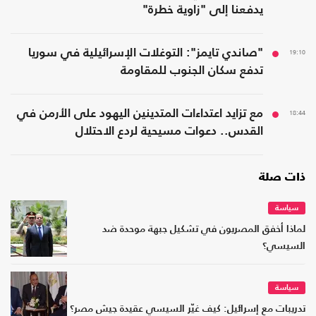
يدفعنا إلى "زاوية خطرة"
19:10
"صاندي تايمز": التوغلات الإسرائيلية في سوريا
تدفع سكان الجنوب للمقاومة
18:44
مع تزايد اعتداءات المتدينين اليهود على الأرمن في
القدس.. دعوات مسيحية لردع الاحتلال
ذات صلة
سياسة
لماذا أخفق المصريون في تشكيل جبهة موحدة ضد
السيسي؟
سياسة
تدريبات مع إسرائيل: كيف غيّر السيسي عقيدة جيش مصر؟