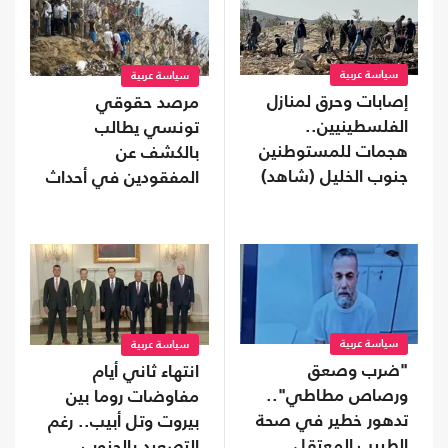
سياسة عربية
سياسة عربية
إصابات وحرق لمنازل
مرصد حقوقي
الفلسطينيين..
تونسي يطالب
هجمات للمستوطنين
بالكشف عن
جنوب الخليل (شاهد)
المفقودين في أحداث
"سبتة"
سياسة عربية
سياسة عربية
"ضرب وصعق
انتهاء ثاني أيام
ورصاص مطاطي"..
مفاوضات روما بين
تدهور خطير في صحة
بيروت وتل أبيب.. رغم
الطبيب المعتقل
التصعيد بالجنوب