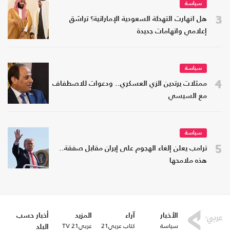
سياسة
3
هل انهارت التهدئة السعودية الإماراتية؟ تراشق
إعلامي واتهامات جديدة
سياسة
4
ممثلات يرتدين الزي العسكري.. ودعوات للاصطفاف
مع السيسي
سياسة
5
ترامب يعلن إلغاء الهجوم على إيران مقابل صفقة..
هذه ملامحها
الأخبار
آراء
المزيد
أخبار حسب
سياسة
كتاب عربي21
عربي21 TV
البلد