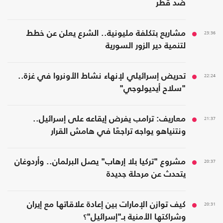
ضد قطر
23:36
مشاريع بتكلفة مليونية.. الشرع يعلن عن خطط
لتنمية دير الزور السورية
22:24
تحريض إسرائيلي لإنهاء نشاط الأونروا في غزة..
"سلاح أيديولوجي"
21:37
معاريف: ترامب يفرض إيقاعه على إسرائيل..
ونتنياهو يواجه تراجعًا في هامش القرار
20:37
مشروع "تركيا بلا إرهاب" يصل البرلمان.. وأردوغان
يتحدث عن مرحلة جديدة
20:31
كيف توازن الإمارات بين إعادة علاقاتها مع إيران
وشراكتها الأمنية بـ"إسرائيل"؟