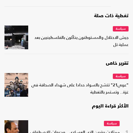
تغطية ذات صلة
سياسة
جيش الاحتلال والمستوطنون ينكّلون بالفلسطينيين بعد
عملية تل
تقرير خاص
سياسة
"عربي21" تتشح بالسواد حدادا على شهداء الصحافة في
غزة.. وتستمر بالتغطية
الأكثر قراءة اليوم
سياسة
1
ممثلات يرتدين الزي العسكري.. ودعوات للاصطفاف