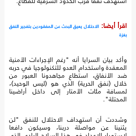
استهدف نفقا قرب الحدود الشرقية للقطاع.
اقرأ أيضا:
الاحتلال يعيق البحث عن المفقودين بتفجير النفق
بغزة
وأكد بيان السرايا أنه "رغم الإجراءات الأمنية
المعقدة واستخدام العدو للتكنولوجيا في حربه
ضد الأنفاق، استطاع مجاهدونا العبور من
خلال (نفق الحرية) الذي هو (ليس الوحيد)،
لمسافة مئات الأمتار إلى داخل أراضينا
المحتلة".
وشددت أن استهداف الاحتلال للنفق "لن
يثنينا عن مواصلة دربنا، وسيكون دافعا
لاستمرار الإعداد في هذا السلاح الرادع، الذي