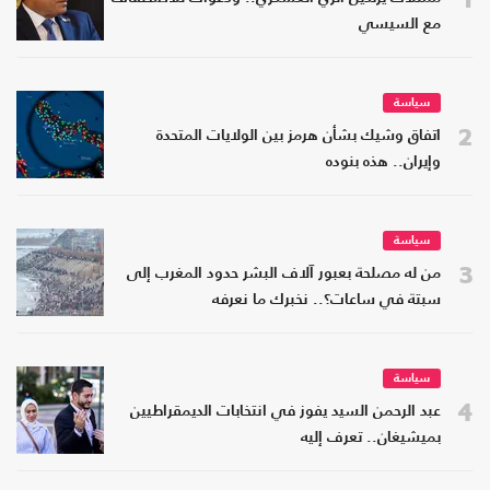
مع السيسي
سياسة
2
اتفاق وشيك بشأن هرمز بين الولايات المتحدة
وإيران.. هذه بنوده
سياسة
3
من له مصلحة بعبور آلاف البشر حدود المغرب إلى
سبتة في ساعات؟.. نخبرك ما نعرفه
سياسة
4
عبد الرحمن السيد يفوز في انتخابات الديمقراطيين
بميشيغان.. تعرف إليه