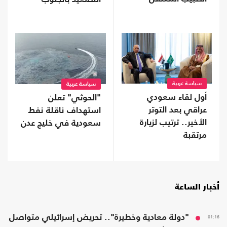
حسام أبو صفقة
سياسة عربية
سياسة عربية
أول لقاء سعودي
"الحوثي" تعلن
عراقي بعد التوتر
استهداف ناقلة نفط
الأخير.. ترتيب لزيارة
سعودية في خليج عدن
مرتقبة
أخبار الساعة
01:16
"دولة معادية وخطيرة".. تحريض إسرائيلي متواصل