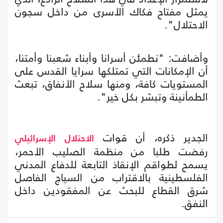
يمثل مفتاح فكاك الأسرى من داخل سجون
الاحتلال".
وأضافت: "نطمئن أسرانا وأبناء شعبنا وأمتنا،
أن الإمكانات التي تمتلكها سرايا القدس على
المستويات كافة، ومنها سلاح الأنفاق، تبعث
الطمأنينة وتبشر بكل خير".
الجدير ذكره، أن قوات
الاحتلال
الإسرائيلي
رفضت طلبا من منظمة الصليب الأحمر،
يسمح لطواقم الإنقاذ التابعة للدفاع المدني
الفلسطينية بالاقتراب من السياج الفاصل
شرق القطاع للبحث عن المفقودين داخل
النفق.