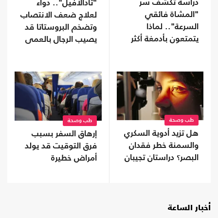
دراسة تكشف سر
"تادالافيل".. دواء
"المشاة فائقي
لعلاج ضعف الانتصاب
السرعة".. لماذا
وتضخم البروستاتا قد
يتمتعون بأدمغة أكثر
يصيب الرجال بالعمى
صحة؟
طب وصحة
طب وصحة
هل تزيد أدوية السكري
إرهاق السفر بسبب
والسمنة خطر فقدان
فرق التوقيت قد يولد
البصر؟ دراستان تجيبان
أمراض خطيرة
أخبار الساعة