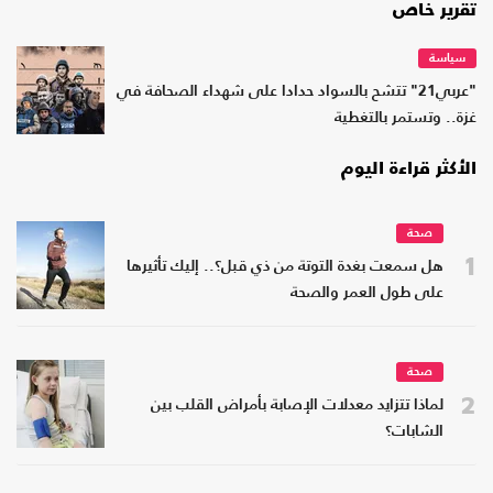
تقرير خاص
سياسة
"عربي21" تتشح بالسواد حدادا على شهداء الصحافة في
غزة.. وتستمر بالتغطية
الأكثر قراءة اليوم
صحة
1
هل سمعت بغدة التوتة من ذي قبل؟.. إليك تأثيرها
على طول العمر والصحة
صحة
2
لماذا تتزايد معدلات الإصابة بأمراض القلب بين
الشابات؟