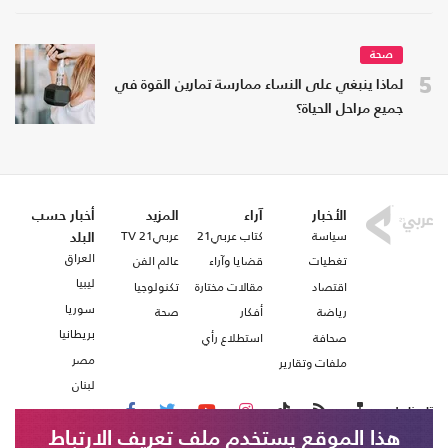
صحة
5
لماذا ينبغي على النساء ممارسة تمارين القوة في
جميع مراحل الحياة؟
الأخبار
آراء
المزيد
أخبار حسب
سياسة
كتاب عربي21
عربي21 TV
البلد
العراق
تغطيات
قضايا وآراء
عالم الفن
ليبيا
اقتصاد
مقالات مختارة
تكنولوجيا
سوريا
رياضة
أفكار
صحة
بريطانيا
صحافة
استطلاع رأي
مصر
ملفات وتقارير
لبنان
تابعنا على
هذا الموقع يستخدم ملف تعريف الارتباط