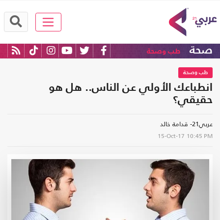
صحة
طب وصحة
طب وصحة
انطباعك الأولي عن الناس.. هل هو
حقيقي؟
عربي21- قدامة خالد
15-Oct-17
10:45 PM