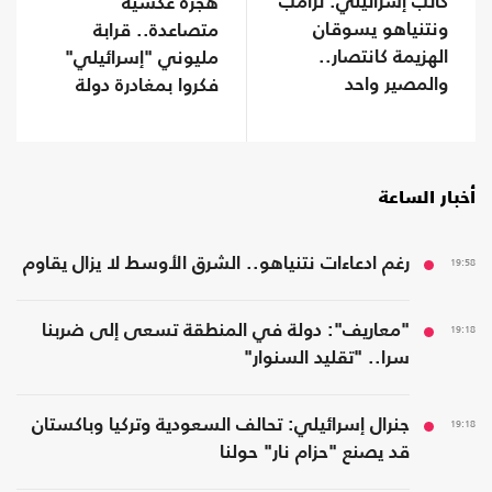
كاتب إسرائيلي: ترامب
هجرة عكسية
ونتنياهو يسوقان
متصاعدة.. قرابة
الهزيمة كانتصار..
مليوني "إسرائيلي"
والمصير واحد
فكروا بمغادرة دولة
الاحتلال
أخبار الساعة
19:58
رغم ادعاءات نتنياهو.. الشرق الأوسط لا يزال يقاوم
19:18
"معاريف": دولة في المنطقة تسعى إلى ضربنا
سرا.. "تقليد السنوار"
19:18
جنرال إسرائيلي: تحالف السعودية وتركيا وباكستان
قد يصنع "حزام نار" حولنا