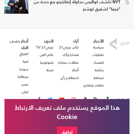
5
NYT تكشف كواليس محاولة إنفانتينو بيع حصة من
"فيفا" لشقيق كوشنر
الأخبار
آراء
المزيد
أخبار حسب
سياسة
كتاب عربي21
عربي21 TV
البلد
العراق
تغطيات
قضايا وآراء
عالم الفن
ليبيا
اقتصاد
مقالات مختارة
تكنولوجيا
سوريا
رياضة
أفكار
صحة
بريطانيا
صحافة
استطلاع رأي
مصر
ملفات وتقارير
لبنان
تابعنا على
هذا الموقع يستخدم ملف تعريف الارتباط
Cookie
من نحن
اتصل بنا
شروط الاستخدام
أوافق