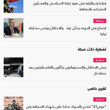
قراءة إسرائيلية في نفوذ تركيا السياسي والعسكري
المتصاعد بالمنطقة
صحافة
اجتماع في الدوحة بشأن غزة.. والاحتلال يرفض مشاركة
تركيا
تغطية ذات صلة
سياسة
جيش الاحتلال والمستوطنون ينكّلون بالفلسطينيين بعد
عملية تل
تقرير خاص
سياسة
"عربي21" تتشح بالسواد حدادا على شهداء الصحافة في