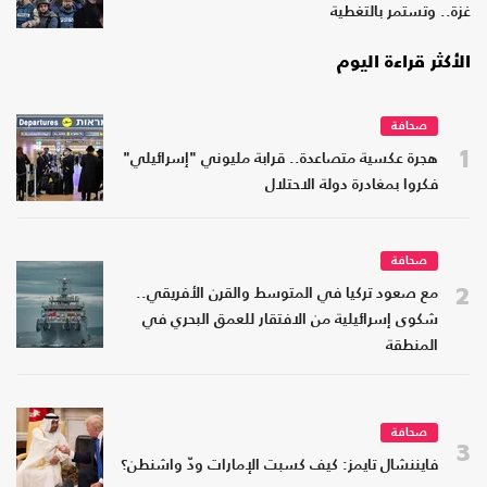
غزة.. وتستمر بالتغطية
الأكثر قراءة اليوم
صحافة
1
هجرة عكسية متصاعدة.. قرابة مليوني "إسرائيلي"
فكروا بمغادرة دولة الاحتلال
صحافة
2
مع صعود تركيا في المتوسط والقرن الأفريقي..
شكوى إسرائيلية من الافتقار للعمق البحري في
المنطقة
صحافة
3
فايننشال تايمز: كيف كسبت الإمارات ودّ واشنطن؟