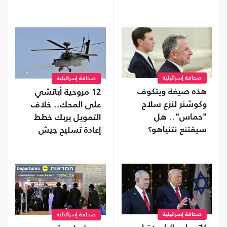
صحافة إسرائيلية
صحافة إسرائيلية
هذه صيغة ويتكوف
12 مروحية أباتشي
وكوشنر لنزع سلاح
على المحك.. خلاف
"حماس".. هل
التمويل يربك خطط
سيقتنع نتنياهو؟
إعادة تسليح جيش
الاحتلال
صحافة إسرائيلية
صحافة إسرائيلية