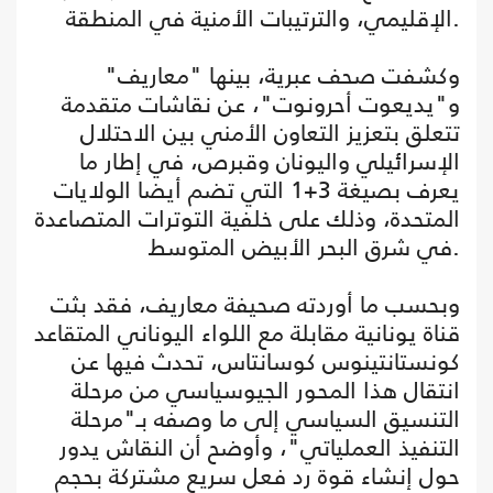
الإقليمي، والترتيبات الأمنية في المنطقة.
وكشفت صحف عبرية، بينها "معاريف"
و"يديعوت أحرونوت"، عن نقاشات متقدمة
تتعلق بتعزيز التعاون الأمني بين الاحتلال
الإسرائيلي واليونان وقبرص، في إطار ما
يعرف بصيغة 3+1 التي تضم أيضا الولايات
المتحدة، وذلك على خلفية التوترات المتصاعدة
في شرق البحر الأبيض المتوسط.
وبحسب ما أوردته صحيفة معاريف، فقد بثت
قناة يونانية مقابلة مع اللواء اليوناني المتقاعد
كونستانتينوس كوسانتاس، تحدث فيها عن
انتقال هذا المحور الجيوسياسي من مرحلة
التنسيق السياسي إلى ما وصفه بـ"مرحلة
التنفيذ العملياتي"، وأوضح أن النقاش يدور
حول إنشاء قوة رد فعل سريع مشتركة بحجم