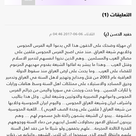
التعليقات (1)
الثلاثاء، 06-06-2017
04:46 م
حفيد الحسن (ع)
اي مهزلة وضحك على الذقون هذا الي يدعوا اليه الفرس المجوس
وكلابهم شيعة العراق..منذ متى اصبح الفرس المجوس قلقين على
مصالح العرب والمسلمين ..وهم الذين نذروا انفسهم لتدمير الاسلام
وقتل العرب ...وهذا ما يبشر به افاكوا الشيعة بقدوم مهديهم المزعوم
للقضاء على العرب...وما يحدث على ارض العراق منذ سقوط الدولة
العراقية عام 2003 من قتل ومذابح وتهجير لاهل السنة في العراق وتدمير
وحرق المساجد والاستيلاء على ممتلكات اهل السنة وسط هتافات ورايات
يا لثارات الحسين...وما حدث ويحدث في سوريا واليمن من جرائم الفرس
المجوس واعوانهم النصيرية والحوثيين وشيعة لبنان.. وكل هذا بتاليب
واشراف ايران وشيعة العراق المجوس... واليوم ايران المجوسية وكلابها
من شيعة العراق ( قلقين على وحدة الصف العربي )...اللعبة المجوسية
مكشوفة ..يبدو ان الشيعة يشمون رائحة طبخ مسموم لهم ... وهم
يريدون استباق الامور بمحاولات لغسل ايديهم من دماء السنة ووجوههم
القذرة الكالحة المجرمة...علهم يخففون ولو شيئا ما من حقد اهل السنة
عليهم وانتظار اليوم الذي سنمحوا اي اثر للدين الشيعي واتباعه من خنازير