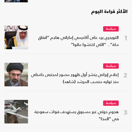
الأكثر قراءة اليوم
سياسة
1
التويجري يرد على أكاديمي إماراتي هاجم "اتفاق
مكة".. "اللي اختشوا ماتوا"
سياسة
2
إعلام إيراني ينشر أول ظهور مصور لمجتبى خامنئي
منذ توليه منصب المرشد (شاهد)
سياسة
3
هجوم حوثي غير مسبوق يستهدف قوات سعودية
في "المخا"