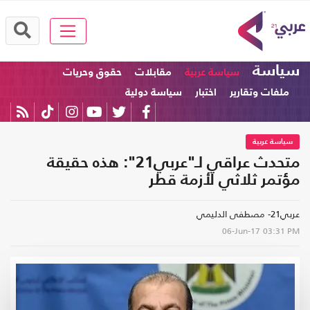
سياسة
سياسة عربية
مقابلات
حقوق وحريات
ملفات وتقارير
اختبار
سياسة دولية
سياسة عربية
متحدث عراقي لـ"عربي21": هذه حقيقة
مؤتمر ثلاثي لأزمة قطر
عربي21- مصطفى الدليمي
06-Jun-17
03:31 PM