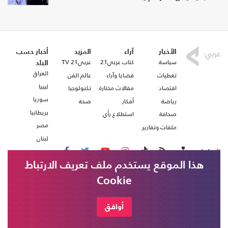
الأخبار
آراء
المزيد
أخبار حسب
سياسة
كتاب عربي21
عربي21 TV
البلد
العراق
تغطيات
قضايا وآراء
عالم الفن
ليبيا
اقتصاد
مقالات مختارة
تكنولوجيا
سوريا
رياضة
أفكار
صحة
بريطانيا
صحافة
استطلاع رأي
مصر
ملفات وتقارير
لبنان
تابعنا على
هذا الموقع يستخدم ملف تعريف الارتباط
Cookie
من نحن
اتصل بنا
شروط الاستخدام
أوافق
عربي21 ، جميع الحقوق محفوظة @ 2020