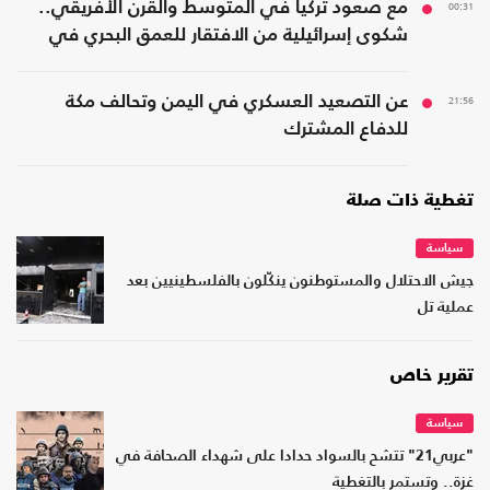
00:31
مع صعود تركيا في المتوسط والقرن الأفريقي..
شكوى إسرائيلية من الافتقار للعمق البحري في
المنطقة
21:56
عن التصعيد العسكري في اليمن وتحالف مكة
للدفاع المشترك
تغطية ذات صلة
سياسة
جيش الاحتلال والمستوطنون ينكّلون بالفلسطينيين بعد
عملية تل
تقرير خاص
سياسة
"عربي21" تتشح بالسواد حدادا على شهداء الصحافة في
غزة.. وتستمر بالتغطية