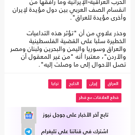
الحرب العراقية-الإيرانية وما رافقها من
انقسام الصف العربي بين دول مؤيدة لإيران
وأخرى مؤيدة للعراق".
وحذر علاوي من أن "تؤثر هذه التداعيات
الخطيرة سلبا على القضية الفلسطينية
والعراق وسوريا واليمن والبحرين ولبنان ومصر
والأردن"، معتبرا أنه "من غير المعقول أن
تصل الأحوال إلى ما وصلت إليه".
العراق
إيران
الخليج
تركيا
قطع العلاقات مع قطر
تابع آخر الأخبار على جوجل نيوز
اشترك في قناتنا على تليغرام