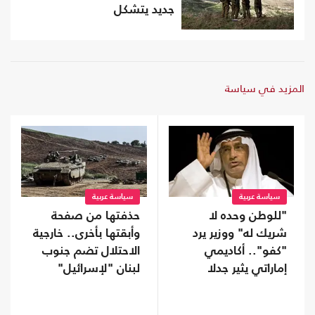
جديد يتشكل
المزيد في سياسة
سياسة عربية
سياسة عربية
"للوطن وحده لا
حذفتها من صفحة
شريك له" ووزير يرد
وأبقتها بأخرى.. خارجية
"كفو".. أكاديمي
الاحتلال تضم جنوب
إماراتي يثير جدلا
لبنان "لإسرائيل"
بمنشور عن الولاء