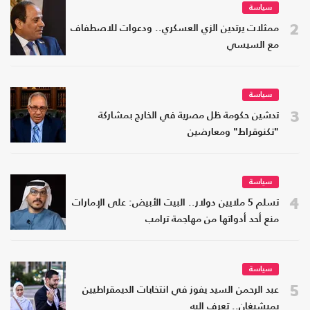
سياسة
2
ممثلات يرتدين الزي العسكري.. ودعوات للاصطفاف
مع السيسي
سياسة
3
تدشين حكومة ظل مصرية في الخارج بمشاركة
"تكنوقراط" ومعارضين
سياسة
4
تسلم 5 ملايين دولار.. البيت الأبيض: على الإمارات
منع أحد أدواتها من مهاجمة ترامب
سياسة
5
عبد الرحمن السيد يفوز في انتخابات الديمقراطيين
بميشيغان.. تعرف إليه