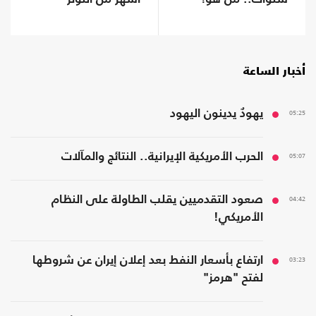
أخبار الساعة
05:25
يهودٌ يدينون اليهود
05:07
الحرب الأمريكية الإيرانية.. النتائج والمآلات
04:42
صعود التقدميين يقلب الطاولة على النظام
الأمريكي!
03:23
ارتفاع بأسعار النفط بعد إعلان إيران عن شروطها
لفتح "هرمز"