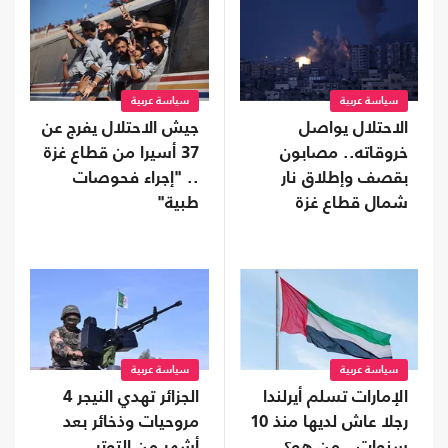
سياسة عربية
سياسة عربية
الاحتلال يواصل
جيش الاحتلال يفرج عن
خروقاته.. مصابون
37 أسيرا من قطاع غزة
بقصف وإطلاق نار
.. "إجراء فحوصات
شمال قطاع غزة
طبية"
وجنوبه
سياسة عربية
سياسة عربية
الإمارات تسلم أيرلندا
الجزائر تهدي النيجر 4
رجلا عاش لديها منذ 10
مروحيات وذخائر بعد
سنوات.. من هو؟
أشهر من التوتر