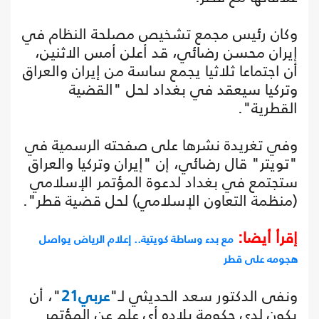
وكان رئيس مجمع تشخيص مصلحة النظام في
إيران محسن رضائي، قد أعلن أمس الاثنين،
أن اجتماعا ثلاثيا يجمع ساسة من إيران والعراق
وتركيا سيعقد في بغداد لحل "القضية
القطرية".
وفي تغريدة نشرها على صفحته الرسمية في
"تويتر" قال رضائي، إن "إيران وتركيا والعراق
ستجتمع في بغداد لدعوة المؤتمر الإسلامي
(منظمة التعاون الإسلامي) لحل قضية قطر".
إقرأ أيضا:
مع بدء وساطة كويتية.. إعلام الرياض يواصل
هجومه على قطر
ونفى الدكتور سعد الحديثي لـ"
عربي21
"، أن
يكون لدى حكومة بلاده أي علم عن المؤتمر