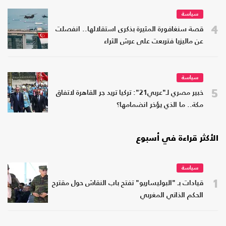
سياسة
4
قصة سنغافورة المثيرة بذكرى استقلالها.. انفصلت
عن ماليزيا فتربعت على عرش الثراء
سياسة
5
خبير مصري لـ"عربي21": تركيا تريد جر القاهرة لاتفاق
مكة.. ما الذي يؤخر انضمامها؟
الأكثر قراءة في أسبوع
سياسة
1
قيادات بـ "البوليساريو" تفتح باب النقاش حول مقترح
الحكم الذاتي المغربي