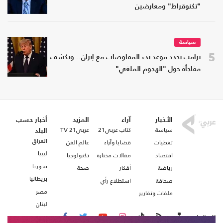
"تكنوقراط" ومعارضين
سياسة
5
ترامب يحدد موعد بدء المفاوضات مع إيران.. ويكشف
مفاجأة حول "الهجوم الملغي"
الأخبار
آراء
المزيد
أخبار حسب
سياسة
كتاب عربي21
عربي21 TV
البلد
العراق
تغطيات
قضايا وآراء
عالم الفن
ليبيا
اقتصاد
مقالات مختارة
تكنولوجيا
سوريا
رياضة
أفكار
صحة
بريطانيا
صحافة
استطلاع رأي
مصر
ملفات وتقارير
لبنان
تابعنا على