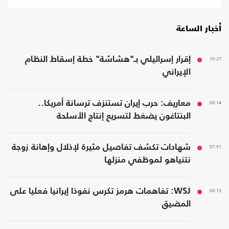
أخبار الساعة
10:27
إقرار إسرائيلي بـ"هشاشة" خطة إسقاط النظام
الإيراني
08:14
معاريف: حرب إيران تستنزف ترسانة أمريكا..
البنتاغون يضغط لتسريع إنتاج الأسلحة
07:51
شهادات تكشف تفاصيل مثيرة لإذلال وإهانة زوجة
نتنياهو لموظفي منزلها
00:13
WSJ: تفاهمات هرمز تكرس نفوذا إيرانيا فعليا على
المضيق