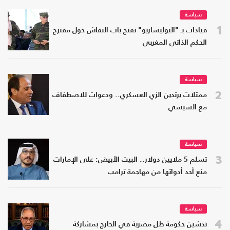
سياسة
1
قيادات بـ "البوليساريو" تفتح باب النقاش حول مقترح
الحكم الذاتي المغربي
سياسة
2
ممثلات يرتدين الزي العسكري.. ودعوات للاصطفاف
مع السيسي
سياسة
3
تسلم 5 ملايين دولار.. البيت الأبيض: على الإمارات
منع أحد أدواتها من مهاجمة ترامب
سياسة
4
تدشين حكومة ظل مصرية في الخارج بمشاركة