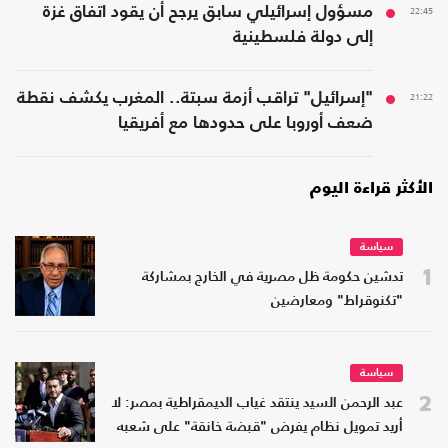
22:45
مسؤول إسرائيلي سابق يرجح أن يقود اتفاق غزة
إلى دولة فلسطينية
21:22
"إسرائيل" تراقب أزمة سبتة.. المغرب يكشف نقطة
ضعف أوروبا على حدودها مع أفريقيا
الأكثر قراءة اليوم
سياسة
1
تدشين حكومة ظل مصرية في الخارج بمشاركة
"تكنوقراط" ومعارضين
سياسة
2
عبد الرحمن السيد ينتقد غياب الديمقراطية بمصر: لا
أريد تمويل نظام يفرض "قبضة خانقة" على شعبه