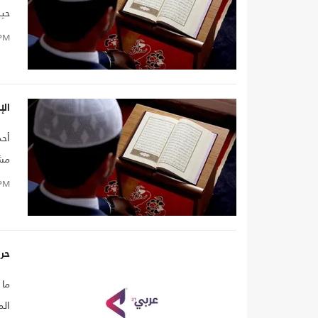
حين
داخ
PM
نيّ
الإ
أحم
مشح
وست
PM
حر
ما 
الم