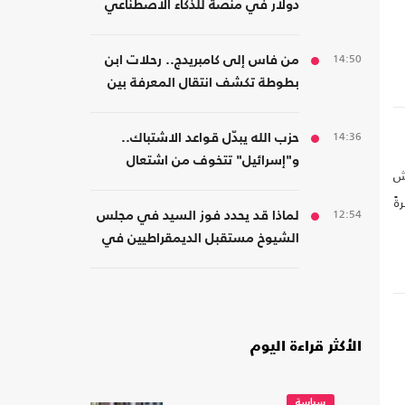
دولار في منصة للذكاء الاصطناعي
ن
14:50
من فاس إلى كامبريدج.. رحلات ابن
بطوطة تكشف انتقال المعرفة بين
الشرق والغرب
14:36
حزب الله يبدّل قواعد الاشتباك..
و"إسرائيل" تتخوف من اشتعال
اش
جبهات متعددة
ةً
12:54
لماذا قد يحدد فوز السيد في مجلس
ه
الشيوخ مستقبل الديمقراطيين في
أمريكا؟
الأكثر قراءة اليوم
سياسة