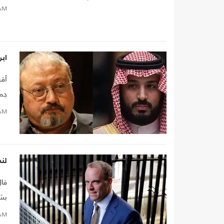
AM
اب
أقر
جما
AM
لند
قال
بشأ
AM