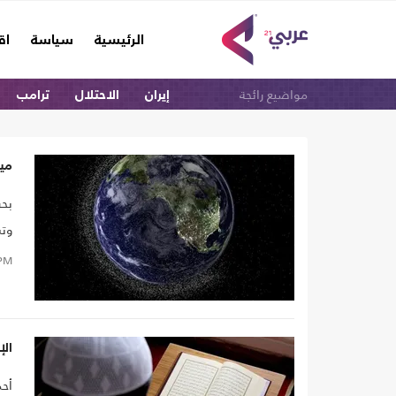
(current)
الرئيسية
سياسة
اق
مواضيع رائجة
إيران
الاحتلال
ترامب
ميز
بحر
وتس
تمل
PM
الإنسان
أحم