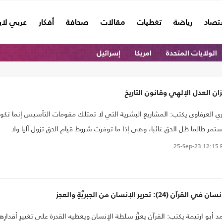
تصاد
رياضة
تغطيات
مقالات
صحافة
أفكار
عربي لا
الولايات المتحدة
امريكا
إسرائيل
ان العدل الإلهي وقانون التاريخ
ي العرفاوي يكتب: المشاريع البشرية التي لا تمتلك مقومات التأسيس إنما تكو
تمر طالما ظل الحق غائبا، وهي إذا ما توفرت شروط قيام الحق تزول آليا ولا
ك مقومات عودتها، فمن عجز عن الاستمرار إنما هو عن العود أعجز..
25-Sep-23
12:15 
 في القرآن (24): تحرير الإنسان من الجبريَّةِ والعجز
د أبو ارتيمة يكتب: القرآن يعزِّز سلطة الإنسان ويعطيه القدرة على تغييرِ أقدارِه