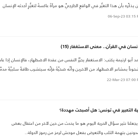
 يذكِّره بأن هذا التغيُّر في الواقعِ الخارجيِّ هو مرآةٌ عاكسةٌ لتغيُّرٍ أحدثه الإنسان
لَ نفسِه، وهذا يعني أن الإنسان قادرٌ على تغييرِ أقدارِه إذا غيَّر ما في نفسِه م
06-Sep-23
03:15 
َاتٍ ومقاصدَ وأحوالٍ
نسان في القرآن.. معنى الاستغفار (15)
د أبو ارتيمة يكتب: الاستغفار يحرِّرُ النفس من عقدة الاضطهادِ، فالإنسان إذا ع
وناً بمشاعر الاضطهاد من الآخرين وأنَّه ضحيَّةٌ فإنَّه سيتشرب طاقةً سلبيَّةً مدمِّر
كون علاقته مع الحياة علاقة عداءٍ وسخطٍ وكراهيةٍ وهو ما سيفتك به ويدمِّر قوا
22-Mar-23
07:00 
ية التعبير في تونس: هل أصبحت مهددة؟
يجعلنا نثير سؤال الحرية اليوم هو ما يحدث من حين لآخر من اعتقال بعض
دونين بتهمة الثلب والتعرض بفعل موحش لرمز من رموز الدولة..