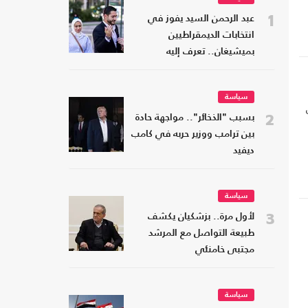
1
عبد الرحمن السيد يفوز في
انتخابات الديمقراطيين
بميشيغان.. تعرف إليه
سياسة
2
بسبب "الذخائر".. مواجهة حادة
بين ترامب ووزير حربه في كامب
ديفيد
سياسة
3
لأول مرة.. بزشكيان يكشف
طبيعة التواصل مع المرشد
مجتبى خامنئي
سياسة