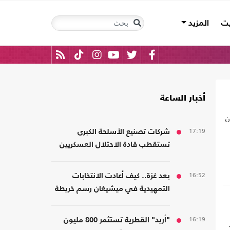
يت
المزيد
أخبار الساعة
ن
17:19
شركات تصنيع الأسلحة الكبرى
تستقطب قادة الاحتلال العسكريين
والأمنيين للعمل معها
16:52
بعد غزة.. كيف أعادت الانتخابات
التمهيدية في ميشيغان رسم خريطة
الديمقراطيين؟
16:19
"أريد" القطرية تستثمر 800 مليون