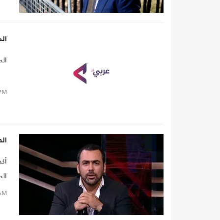
الم
الم
PM
ال
أكد
الم
جمي
AM