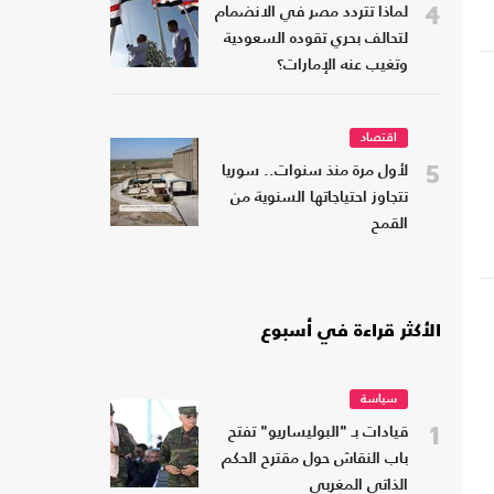
4
لماذا تتردد مصر في الانضمام
لتحالف بحري تقوده السعودية
وتغيب عنه الإمارات؟
اقتصاد
5
لأول مرة منذ سنوات.. سوريا
تتجاوز احتياجاتها السنوية من
القمح
الأكثر قراءة في أسبوع
سياسة
1
قيادات بـ "البوليساريو" تفتح
باب النقاش حول مقترح الحكم
الذاتي المغربي