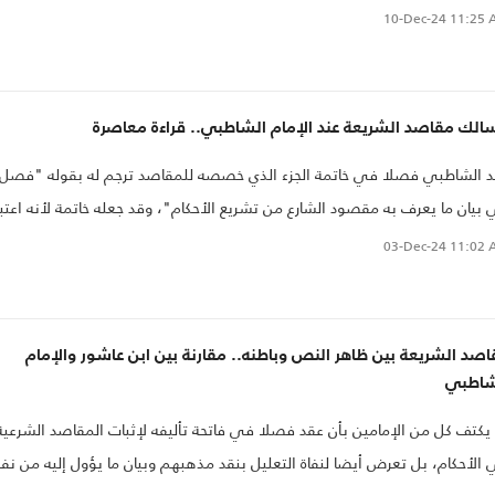
ده من هذا الفصل بأنه "معرفة الطرق التي نستطيع أن نبلغ بها إلى إثبات أعيان
10-Dec-24
11:25 
قاصد الشرعية في مختلف التشريعات وكيف نصل إلى الاستدلال على تعيين
د ما من تلك المقاصد...
الك مقاصد الشريعة عند الإمام الشاطبي.. قراءة معاصرة
 الشاطبي فصلا في خاتمة الجزء الذي خصصه للمقاصد ترجم له بقوله "فصل
بيان ما يعرف به مقصود الشارع من تشريع الأحكام"، وقد جعله خاتمة لأنه اعتبر
جاء فيه كالتلخيص المنظم لما جاء مبثوثا من المعاني والبيانات الجزئية في أثناء
03-Dec-24
11:02 
تاب، فقام هذا الفصل مقام التنظير لكتاب المقاصد..
صد الشريعة بين ظاهر النص وباطنه.. مقارنة بين ابن عاشور والإمام
شاطبي
يكتف كل من الإمامين بأن عقد فصلا في فاتحة تأليفه لإثبات المقاصد الشرعية
الأحكام، بل تعرض أيضا لنفاة التعليل بنقد مذهبهم وبيان ما يؤول إليه من ن