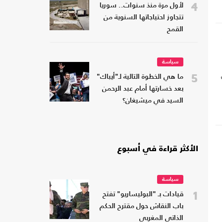
4
لأول مرة منذ سنوات.. سوريا
تتجاوز احتياجاتها السنوية من
القمح
سياسة
5
ما هي الخطوة التالية لـ"أيباك"
بعد خسارتها أمام عبد الرحمن
السيد في ميشيغان؟
الأكثر قراءة في أسبوع
سياسة
1
قيادات بـ "البوليساريو" تفتح
باب النقاش حول مقترح الحكم
الذاتي المغربي