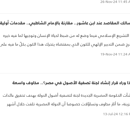
كمة في التشريع الإلهي، وهو ما يؤول إلى نفي الحكمة في التدبير الإلهي
26-Nov-24
11:45 
مله..
لك المقاصد عند ابن عاشور.. مقارنة بالإمام الشاطبي.. مقدمات أولية
التشريع الإسلامي فيما وضع له من ضبط لحياة الإنسان وتوجيها لما فيه خيره
رج ضمن التدبير الإلهي للكون الذي بمقتضاه يتحرك هذا الكون بكلّ ما فيه على
س من الحكمة والقصد في اتجاه غائي هادف، وهو ما صوره قوله تعالى:
19-Nov-24
11:24 
(الأنبياء،16)؛ ولذلك جاءت أحكام الدين مبنية على مقاصد تهدف إلى تحقيقها، مثل
مخلوقات الكون وحركاته في انبنائها على الحكمة..
ا وراء قرار إنشاء لجنة تصفية الأصول في مصر؟.. مخاوف واسعة
أت الحكومة المصرية الجديدة لجنة لتصفية أصول الدولة بهدف تحقيق عائدات
زينة، ما أثار مخاوف وتساؤلات خصوصا أن الدولة المصرية تلقت خلال أشهر
ارات الدولارات..
13-Jul-24
12:16 