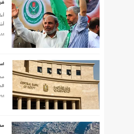
فر
أعل
أشه
AM
است
ممد
الم
PM
مص