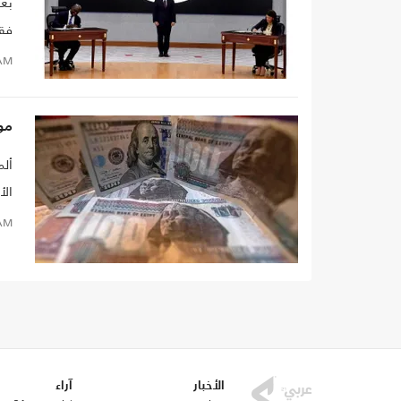
بعد
فقد
كمس
AM
مو
ألم
الأ
AM
الأخبار
آراء