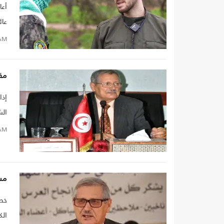
أعا
عائ
يتش
AM
مق
إذا
ال
مقا
AM
من 
مسا
خصص