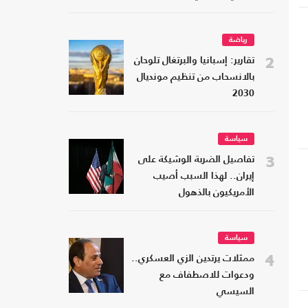
رياضة
2
تقارير: إسبانيا والبرتغال تلوحان
بالانسحاب من تنظيم مونديال
2030
ل
سياسة
3
تفاصيل الضربة الوشيكة على
إيران.. لهذا السبب أصيب
الأمريكيون بالذهول
سياسة
4
ممثلات يرتدين الزي العسكري..
ودعوات للاصطفاف مع
السيسي