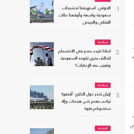
1
الحوثي: استهدفنا تحشيدات
سعودية واسعة وأوقعنا مئات
القتلى والجرحى
سياسة
2
لماذا تتردد مصر في الانضمام
لتحالف بحري تقوده السعودية
وتغيب عنه الإمارات؟
سياسة
3
إيران تحذر دول الخليج: أقنعوا
ترامب بعدم شن هجمات وإلا
سنضربكم بقوة
في
اقتصاد