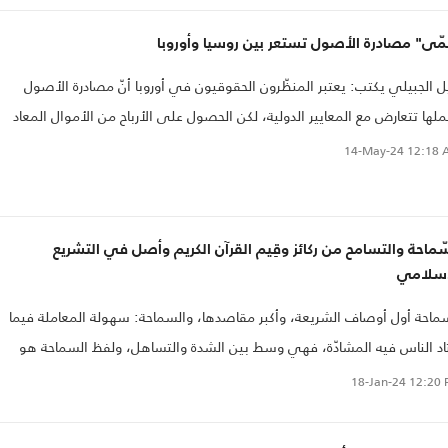
ّى" مصادرة الأصول تستعر بين روسيا وأوروبا
ل الجبيلي يكتب: يعتبر المنظّرون الحقوقيون في أوروبا أنّ مصادرة الأصول
ملها تتعارض مع المعايير الدولية، لكن الحصول على الأرباح من الأموال المعاد
ثمارها فقط، يمكن الدفاع عنه قانونيا في المحكمة إذا حاولت روسيا رفع دعوى
14-May-24
12:18 
ئية. ولهذا السبب اقترحت المفوضية الأوروبية (الهيئة التنفيذية للاتحاد
وروبي) "حماية" الأرباح الناتجة عن الأصول المجمدة من دون المساس برأس الما
ّماحة والتسامح من ركائز وقِيم القرآن الكريم وأصل في التشريع
إسلامي
ماحة أول أوصاف الشريعة، وأكبر مقاصدها، والسماحة: سهولة المعاملة فيما
اد الناس فيه المشادّة، فهي وسط بين الشدة والتساهل، ولفظ السماحة هو
قُ لفظ يدل على هذا المعنى. وتدلُّ السماحةُ على خلق الجود والبذل، وفي
18-Jan-24
12:20 
ديث عن جَابر بن عبد الله قال: قال رسول الله ﷺ: "رحمَ اللهُ رَجُلاً سمحاً إذا باع،
اً إذا اشترى، سمحاً إذا اقتضى"..