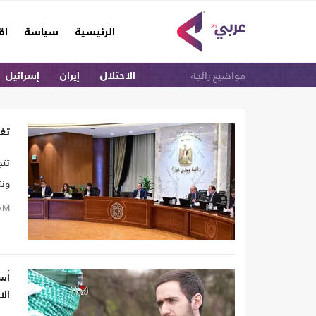
(current)
الرئيسية
سياسة
اق
مواضيع رائجة
الاحتلال
إيران
إسرائيل
تغي
ونت
وأم
AM
الن
أس
الا