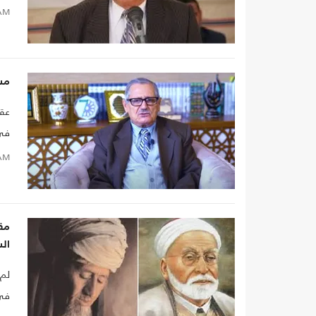
مرا
AM
الم
مقص
مس
عقد
في 
ما 
AM
الك
مقا
ال
لم 
في 