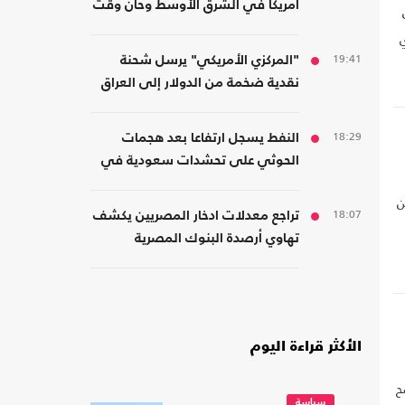
أمريكا في الشرق الأوسط وحان وقت
الانسحاب
19:41
"المركزي الأمريكي" يرسل شحنة
نقدية ضخمة من الدولار إلى العراق
18:29
النفط يسجل ارتفاعا بعد هجمات
الحوثي على تحشدات سعودية في
اليمن
ن
18:07
تراجع معدلات ادخار المصريين يكشف
ت
تهاوي أرصدة البنوك المصرية
الأكثر قراءة اليوم
ضح
سياسة