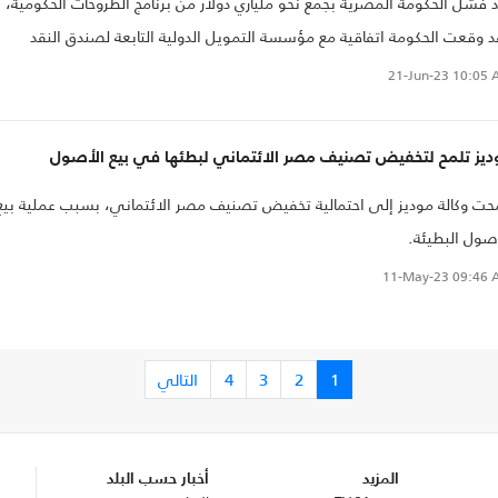
 فشل الحكومة المصرية بجمع نحو ملياري دولار من برنامج الطروحات الحكومية،
 وقعت الحكومة اتفاقية مع مؤسسة التمويل الدولية التابعة لصندق النقد
تشار لمساعدتها في بيع أصول الدولة..
21-Jun-23
10:05 
ديز تلمح لتخفيض تصنيف مصر الائتماني لبطئها في بيع الأصول
حت وكالة موديز إلى احتمالية تخفيض تصنيف مصر الائتماني، بسبب عملية بيع
صول البطيئة.
11-May-23
09:46 
1
2
3
4
التالي
المزيد
أخبار حسب البلد