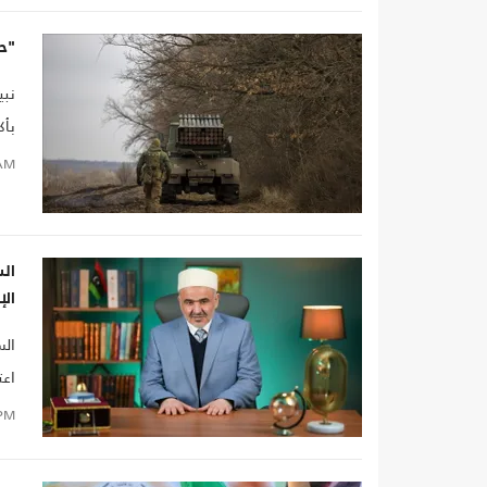
"حم
نبي
بأك
است
AM
قضا
الأ
الس
ال
الس
اعت
أرش
PM
الح
سمح