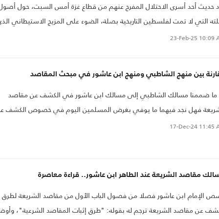
د حديث أحد أسرى الاحتلال المفرج عنهم من قطاع غزة أمس السبت، حول أصول
لته التي لا تمت لفلسطين التاريخية بصلة، الضوء على المزيج الاستيطاني الذي
كل منه مجتمع الاحتلال وقياداته..
23-Feb-25
10:09 
ارنة بين منهج الشاطبي ومنهج ابن عاشور في مبحث المقاصد
 ما ضممنا مسالك الشاطبي إلى مسالك ابن عاشور في الكشف عن مقاصد
شريعة فهل نجد فيهما ما يوفي بغرض المسلمين اليوم في خصوص الكشف ع
صد الشريعة، والحال أن القضية مطروحة بشيء من الإلحاح، وأن الآراء فيها بلغ
17-Dec-24
11:45 
التناقض ما يوشك أن يؤدي إلى الانحراف..
لك مقاصد الشريعة عند الطاهر ابن عاشور.. قراءة معاصرة
 الإمام ابن عاشور فصلا من فصول الباب الأول من مقاصد الشريعة لطرق
الكشف عن مقاصد الشريعة ترجم له بقوله: "طرق إثبات المقاصد الشرعية"، وأو