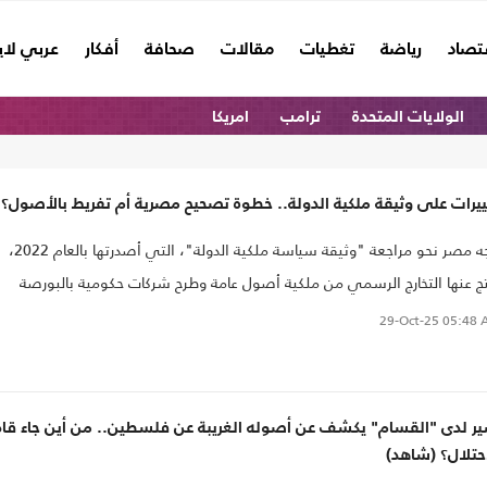
تصاد
رياضة
تغطيات
مقالات
صحافة
أفكار
عربي لا
الولايات المتحدة
ترامب
امريكا
يرات على وثيقة ملكية الدولة.. خطوة تصحيح مصرية أم تفريط بالأصول؟
تتجه مصر نحو مراجعة "وثيقة سياسة ملكية الدولة"، التي أصدرتها بالعام 2022،
ج عنها التخارج الرسمي من ملكية أصول عامة وطرح شركات حكومية بالبورصة
ام مستثمرين استراتيجيين، وسط انتقادات معارضين وخبراء لسياسات رئيس
29-Oct-25
05:48 
ظام عبدالفتاح السيسي.
ير لدى "القسام" يكشف عن أصوله الغريبة عن فلسطين.. من أين جاء قاد
حتلال؟ (شاهد)‏