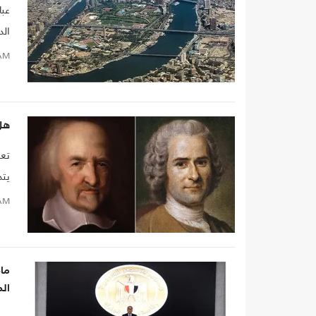
عبا
الد
AM
ترت
ثم 
هل 
تعد
يتد
الح
AM
الا
للأ
ما
الم