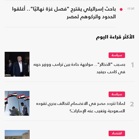
17:37
باحث إسرائيلي يقترح "فصل غزة نهائيًا".. أغلقوا
الحدود واتركوهم لمصر
الأكثر قراءة اليوم
سياسة
1
بسبب "الذخائر".. مواجهة حادة بين ترامب ووزير حربه
في كامب ديفيد
سياسة
2
لماذا تتردد مصر في الانضمام لتحالف بحري تقوده
السعودية وتغيب عنه الإمارات؟
اقتصاد