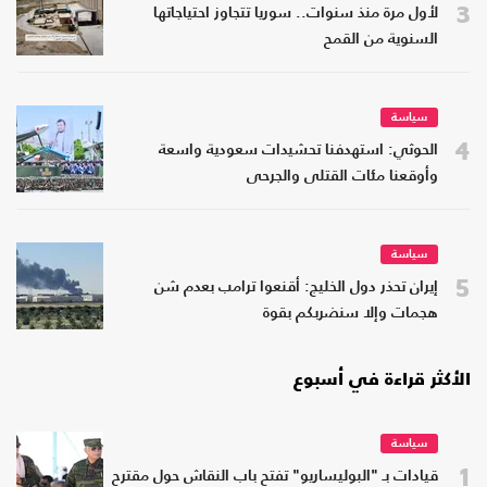
3
لأول مرة منذ سنوات.. سوريا تتجاوز احتياجاتها
السنوية من القمح
سياسة
4
الحوثي: استهدفنا تحشيدات سعودية واسعة
وأوقعنا مئات القتلى والجرحى
سياسة
5
إيران تحذر دول الخليج: أقنعوا ترامب بعدم شن
هجمات وإلا سنضربكم بقوة
الأكثر قراءة في أسبوع
سياسة
1
قيادات بـ "البوليساريو" تفتح باب النقاش حول مقترح