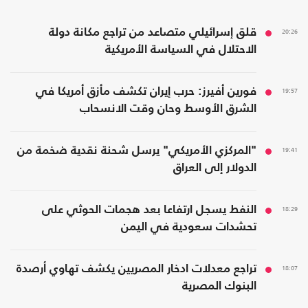
20:26
قلق إسرائيلي متصاعد من تراجع مكانة دولة
الاحتلال في السياسة الأمريكية
19:57
فورين أفيرز: حرب إيران تكشف مأزق أمريكا في
الشرق الأوسط وحان وقت الانسحاب
19:41
"المركزي الأمريكي" يرسل شحنة نقدية ضخمة من
الدولار إلى العراق
18:29
النفط يسجل ارتفاعا بعد هجمات الحوثي على
تحشدات سعودية في اليمن
18:07
تراجع معدلات ادخار المصريين يكشف تهاوي أرصدة
البنوك المصرية