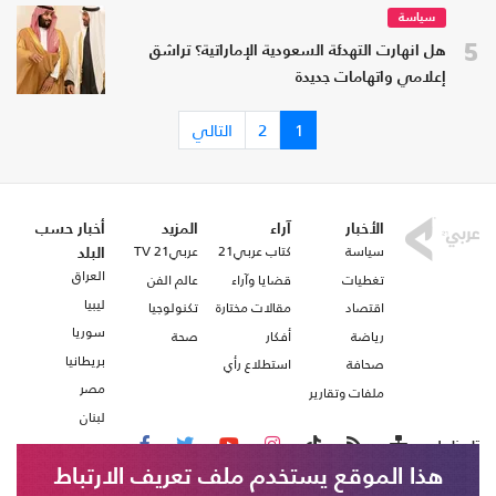
سياسة
5
هل انهارت التهدئة السعودية الإماراتية؟ تراشق
إعلامي واتهامات جديدة
1
2
التالي
الأخبار
آراء
المزيد
أخبار حسب
سياسة
كتاب عربي21
عربي21 TV
البلد
العراق
تغطيات
قضايا وآراء
عالم الفن
ليبيا
اقتصاد
مقالات مختارة
تكنولوجيا
سوريا
رياضة
أفكار
صحة
بريطانيا
صحافة
استطلاع رأي
مصر
ملفات وتقارير
لبنان
تابعنا على
هذا الموقع يستخدم ملف تعريف الارتباط