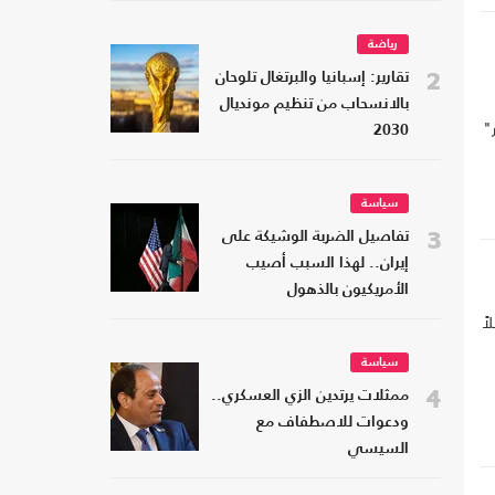
رياضة
2
تقارير: إسبانيا والبرتغال تلوحان
بالانسحاب من تنظيم مونديال
"
2030
سياسة
3
تفاصيل الضربة الوشيكة على
إيران.. لهذا السبب أصيب
الأمريكيون بالذهول
ً
سياسة
4
ممثلات يرتدين الزي العسكري..
ودعوات للاصطفاف مع
السيسي