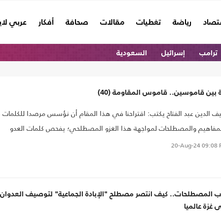
تصاد
رياضة
تغطيات
مقالات
صحافة
أفكار
عربي لا
ترامب
إسرائيل
السعودية
 بين قاموسين.. قاموس المقاومة (40)
 الدين عبد الفتاح يكتب: اقتراحنا في هذا المقام أن نؤسس مرصدا للكلمات
مفاهيم والمصطلحات لمواجهة هذا الغزو المصطلحي؛ يفحص كلمات العدو
ارها ليحذر وينبه الأمة بكل شرائحها وتكويناتها، ويفحص كلمات الأمة الدافعة
20-Aug-24
09:08 
رافعة والجامعة للأمة وفي الأمة. ذلك يتطلب مشروعا ضمن مشاريع المقاومة
ضارية في الأمة
ب المصطلحات.. كيف انتصر مصطلح "الإبادة الجماعية" لتوصيف العدوان
 غزة عالميا