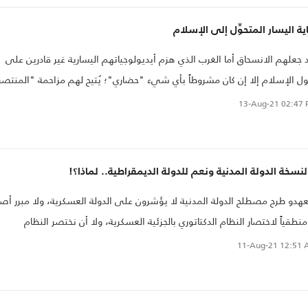
ية اليسار المتحوِّل إلى الإسلام
 جعلهم الانسحاق أما الغرب الذي هزم أيديولوجياتهم اليسارية غير قادرين على
ل الإسلام إلا إن كان مشروطاً بأي شيء "حضاري"؛ يُتيح لهم مزاحمة "المنتصر
افسته على نفس أرضيته، وإعادة إنتاج ثوراته السياسية والثقافية، بل والصناعية
13-Aug-21
02:47 
أمكن! وتدريجيا، استجلبوا معاجم الظواهر والمراحل "الحضارية" الغربية
لنسخة الدولة المدنية ونعم للدولة الديمقراطية.. لماذا؟!
هدو طرح مصطلح الدولة المدنية لا يؤشرون على الدولة العسكرية، ولا مبرر أصلا
منطقياً لاختصار النظام الدكتاتوري بالجزئية العسكرية، ولا أن نختصر النظام
يمقراطي بحكم المدنيين
11-Aug-21
12:51 