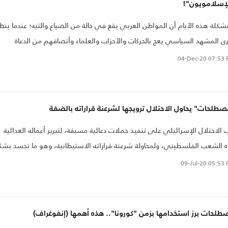
لإسلامويون"!
شكلة هذه الأيام أن المواطن العربي يقع في حالة من الضياع والتيه؛ عندما ينظ
ى المشهد السياسي يعج بالحركات والأحزاب والعلماء وأنصافهم من الدعاة
مجتهدين والمفتين ذوي المرجعية الدينية الإسلامية، فأيهما يتّبع ويصدّق؟ من
04-Dec-20
07:53 
م الأقرب لإصابة جوهر الدين ومقصده؟
طلحات" يحاول الاحتلال ترويجها لشرعنة قراراته بالضفة
 الاحتلال الإسرائيلي على تنفيذ حملات دعائية مسبقة، لتبرير أعماله العدائية
ه الشعب الفلسطيني، ولمحاولة شرعنة قراراته الاستيطانية، وهو ما تجسد بش
ح بمخططاته الأخيرة..
09-Jul-20
05:53 
لحات برز استخدامها بزمن "كورونا".. هذه أهمها (إنفوغراف)