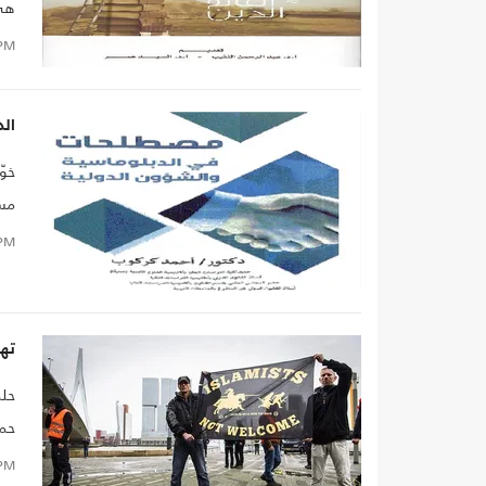
هي 
سَمَ
PM
فال
الد
خوّ
مسم
الأ
PM
إيد
للش
ته
حلم
حمل
الت
PM