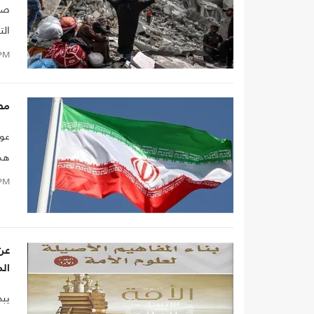
صهي
الت
است
PM
أن 
مص
عون
هذه
فهم
PM
عن
الم
يبد