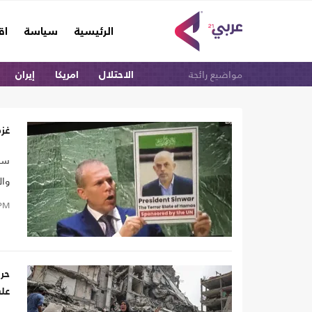
(current)
الرئيسية
سياسة
اق
مواضيع رائجة
الاحتلال
امريكا
إيران
غزة
سيف
وال
وآث
PM
وال
الح
حر
على