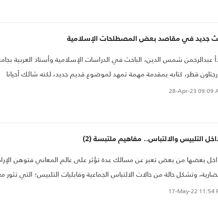
ات اليهودية الأصولية وتعبيراتها السياسية..
ث جديد في مقاصد بعض المصطلحات الإسلامية
أ عبدالرحمن شمس الدين، الباحث في الدراسات الإسلامية وأستاذ العربية بجام
جتاون قطر، كتابه بمقدمة مهمة تمهد لموضوع قديم جديد، لكنه شائك أحيانا
ير للجدل أحيانا أخرى، يرى أنه يعاني نقصا في الدراسات الوافية واللازمة التي
28-Apr-23
09:09 
اسب وحيويته ومركزيته.
خل التلبيس والالتباس.. مفاهيم ملتبسة (2)
خل بعضها من بعض تعبر عن مسالك عدة تؤثر على عالم المعاني فتوهن الإراد
ضارية، وتشكل حالة من حالات الالتباس الجماعية وقابليات التلبيس؛ التي تثور مع
حادث أو حديث يبرز فيه فيؤدي إلى حالات من الخضوع أو الخنوع أو من الخذلان أ
17-May-22
11:54 
خذيل أو من التهوين أو التهويل أو من التطويع أو التطبيع