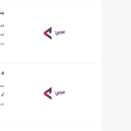
جنا
لقد
قبو
ومن
PM
إن 
لا 
متع
أو 
الد
AM