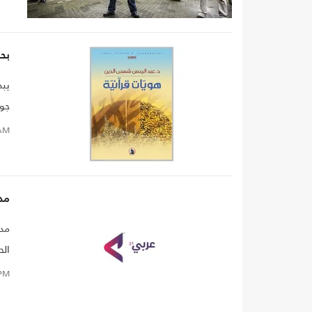
حرك
بح
يبد
جور
ومث
AM
تتن
مدا
مدا
الح
كل 
PM
الت