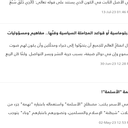
الأصل الثابت في الكون الذي يستند على قوله تعالى: (الَّذِي خَلَقَ سَبْعَ
اوَاتٍ طِبَاقًا ۖ مَّا تَرَىٰ فِي خَلْقِ الرَّحْمَٰنِ مِن تَفَاوُتٍ ۖ فَارْجِعِ الْبَصَرَ هَلْ تَرَىٰ مِن فُطُورٍ)
13-Jul-23
01:46 
سلام يؤشر على الخلو من كل عيب أو نقص وآفة..
بلوماسية أو قواعد المجاملة السياسية وفنّها.. مفاهيم ومسؤوليات
ل انفتاحُ العالم للجميع أن يتحوّلوا إلى خبراء ومحلّلين وأن يكون لهم صوت
وع وإن في دوائر ضيقة، بسبب حرية النشر ويسر التواصل. ولمّا كان الربع
ول من هذا القرن سياسيا بامتياز، لكثرة التّحولات التي غيرت من خارطة العالم،
30-Jun-23
12:28 
يولوجيا واقتصاديا واجتماعيا، وصل الشغف بالشأن السياسي، باعتباره تدبيرا
أن العام، حدّ الهوس.
مة "الأسلمة"!
ي الأسمر يكتب: مصطلح "الأسلمة" واستعماله باعتباره "تهمة" جزء من
ات "شيطنة" الإسلام والمسلمين، وتصويرهم باعتبارهم "وباء" يتوجب
خلص منه ومقاومته، في حين لا يكاد يجرؤ أحد -خاصة في الغرب- على انتقاد
02-May-23
12:53 