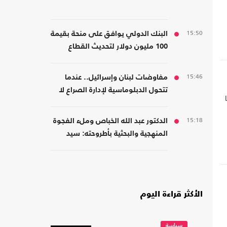
15:50
البنك الدولي يوافق على منحة بقيمة
و
100 مليون دولار لتحديث القطاع
المالي في سوريا
15:46
مفاوضات لبنان وإسرائيل.. عندما
تتحول الدبلوماسية لإدارة الصراع لا
لصناعة السلام
15:18
الدكتور عبد الله الخباص وملء الفجوة
المنهجية والبحثية بأطروحته: سيد
قطب الأديب الناقد
الأكثر قراءة اليوم
سياسة