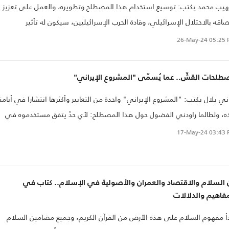
ب محمد يكتب: توسيع استخدام هذا المصطلح وتطويره، والعمل على تعزيز
صاقه بالاحتلال الإسرائيلي، وقادة الحرب الإسرائيليين، سيكون له تأثير
راتيجي على الصراع الفلسطيني الإسرائيلي في المدى القريب، فعلى ما يبد
26-May-24
05:25 
هذه التهمة ستبقى تلاحقهم حتى النهاية..
طلحات القشّ.. عما يُسمّى "المشروع الإيراني"
ي بلال يكتب: "المشروع الإيراني" واحدة من التعابير وأكثرها انتشارا في أيامنا
، ولطالما راودني الفضول حول هذا المصطلح: لأي حدّ يتفق مستخدموه في
هم له، وهل هم على بيّنةٍ من أمره حقا؟
17-May-24
03:43 
 السلام والاقتصاد والعمران والأصولية في الإسلام.. كتاب في
فاهيم والدلالات
أ مفهوم السلام على هذه الأرض من القرآن الكريم، وجميع مضامين السلام