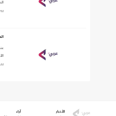
الد
وال
PM
الح
عند
الأ
عال
AM
إلى
الأخبار
آراء