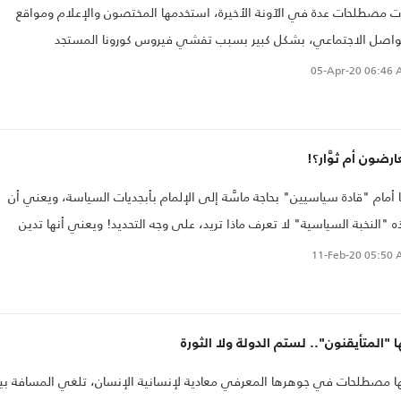
ت مصطلحات عدة في الآونة الأخيرة، استخدمها المختصون والإعلام ومواقع
واصل الاجتماعي، بشكل كبير بسبب تفشي فيروس كورونا المستجد
يد-19)..
05-Apr-20
06:46 
رضون أم ثوَّار؟!
ا أمام "قادة سياسيين" بحاجة ماسَّة إلى الإلمام بأبجديات السياسة، ويعني أن
 "النخبة السياسية" لا تعرف ماذا تريد، على وجه التحديد! ويعني أنها تدين
ها بالخيانة العظمى، بينما تعتقد أنها تقوم بعمل "وطني" عظيم..
11-Feb-20
05:50 
ا "المتأيقنون".. لستم الدولة ولا الثورة
ا مصطلحات في جوهرها المعرفي معادية لإنسانية الإنسان، تلغي المسافة بي