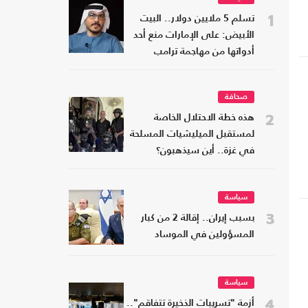
1
تسلم 5 ملايين دولار.. البيت
،
الأبيض: على الإمارات منع أحد
أدواتها من مهاجمة ترامب
صحافة
2
هذه خطة الاحتلال الخاصة
لمستقبل الميليشيات المسلحة
في غزة.. أين سيذهبون؟
سياسة
3
بسبب إيران.. إقالة 2 من كبار
المسؤولين في الموساد
سياسة
4
أزمة "تسريبات الذخيرة تتفاقم"..