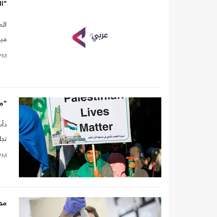
"ا
الم
فير
وال
PM
منه
"مص
دأب
تجا
واض
PM
مصط