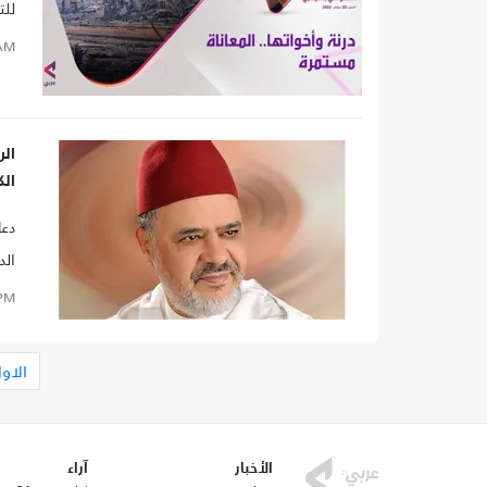
للت
الم
AM
يزيد 
الر
الك
دعا
الد
على
PM
الت
الاو
الأخبار
آراء