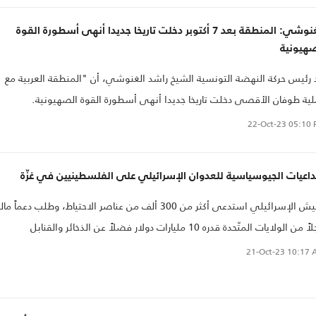
الغنوشي: المنطقة بعد 7 أكتوبر دخلت تاريخا جديدا أنهى أسطورة القوة
صهيونية
 رئيس حركة النهضة التونسية الشيخ راشد الغنوشي، أن "المنطقة العربية مع
ية طوفان الأقصى دخلت تاريخا جديدا أنهى أسطورة القوة الصهيونية.
22-Oct-23
05:10 
داعيات الجيوسياسية للعدوان الإسرائيلي على الفلسطينيين في غزّة
الجيش الإسرائيلي استدعى أكثر من 300 ألف من عناصر الاحتياط، وطلب دعماً مالي
عاجلاً من الولايات المتّحدة قدره 10 مليارات دولار فضلاً عن الذخائر والقنابل
أسلحة. وعلاوة على ذلك، فقد أرسلت الولايات المتّحدة عدداً من قواتها الخاصة
21-Oct-23
10:17 
م الجيش الإسرائيلي..