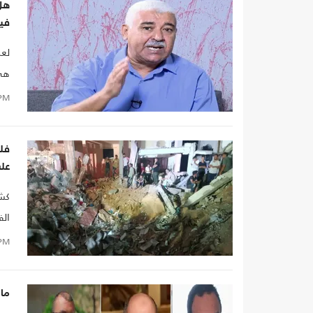
هل 
فيه
لعل
هي 
الأ
PM
فحس
عل
كشف
الف
ظرو
PM
يوا
ما