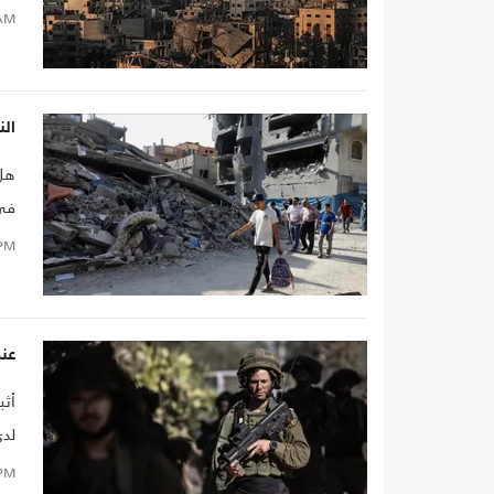
الم
AM
وال
الن
هل 
ولق
PM
قال
عند
أثب
لدى
وال
PM