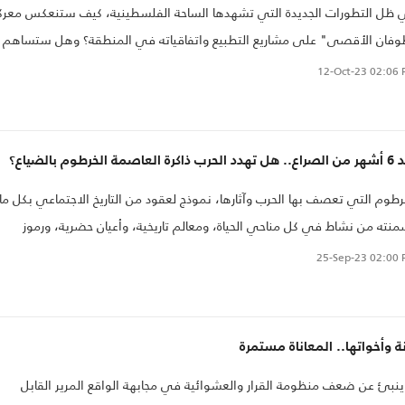
ظل التطورات الجديدة التي تشهدها الساحة الفلسطينية، كيف ستنعكس معرك
فان الأقصى" على مشاريع التطبيع واتفاقياته في المنطقة؟ وهل ستساهم
تغيير مواقف الأنظمة العربية المطبعة، والتي تسير نحو التطبيع؟ وهل
12-Oct-23
02:06 
مكن حركة حماس ومعها فصائل المقاومة الفلسطينية الأخرى بعد "طوفان
قصى" من فرض معادلات جديدة على العلاقات العربية الإسرائيلية؟
ذاكرة العاصمة الخرطوم بالضياع؟
رطوم التي تعصف بها الحرب وآثارها، نموذج لعقود من التاريخ الاجتماعي بكل ما
نته من نشاط في كل مناحي الحياة، ومعالم تاريخية، وأعيان حضرية، ورموز
ية، وبيوت شاهرة أبوابها للثقافة والفن والإبداع، لكنها مهددة الآن بضياع هذه
25-Sep-23
02:00 
اكرة، فالبنايات الشاهقة ومعها الأثرية، تكاد تطمرها جثث القتلى، وفوضى
قاتلين، وتسيل على حوائطها الدماء، وتنقر عليها الشظايا، وما سلمت حتى
ساجد والكنائس،
ة وأخواتها.. المعاناة مستمرة
ينبئ عن ضعف منظومة القرار والعشوائية في مجابهة الواقع المرير القابل