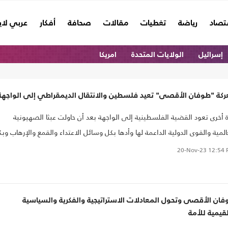
تصاد
رياضة
تغطيات
مقالات
صحافة
أفكار
عربي لا
إسرائيل
الولايات المتحدة
امريكا
ركة "طوفان الأقصى" تعيد فلسطين والانتقال الديمقراطي إلى الواجهة
 أخرى تعود القضية الفلسطينية إلى الواجهة بعد أن حاولت عبثا الصهيونية
المية والقوى الدولية الداعمة لها وأدها بكل وسائل الاعتداء والقمع والإرهاب وب
 المكر والخداع والخبث والدهاء السياسي عبر المفاوضات ومزيد المفاوضات
20-Nov-23
12:54 
اتفاقيات والتسويات والتطبيع..
ان الأقصى وتحول المعادلات الاستراتيجية والفكرية والسياسية
قيمية للأمة