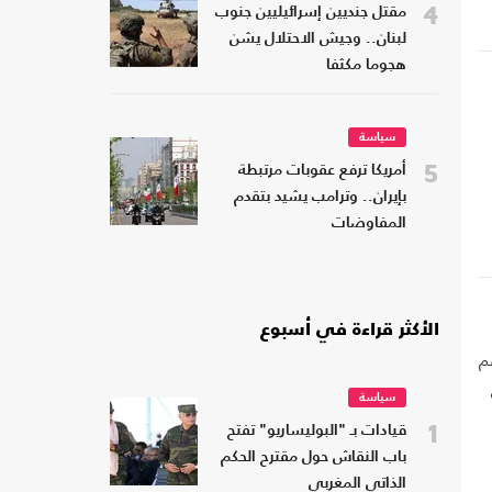
4
مقتل جنديين إسرائيليين جنوب
لبنان.. وجيش الاحتلال يشن
هجوما مكثفا
سياسة
5
أمريكا ترفع عقوبات مرتبطة
بإيران.. وترامب يشيد بتقدم
المفاوضات
الأكثر قراءة في أسبوع
م
سياسة
1
قيادات بـ "البوليساريو" تفتح
باب النقاش حول مقترح الحكم
الذاتي المغربي