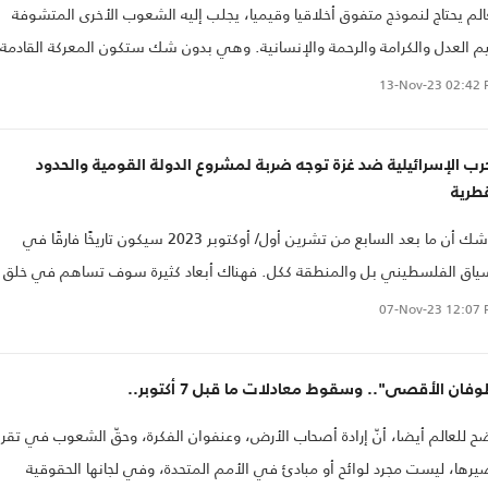
الم يحتاج لنموذج متفوق أخلاقيا وقيميا، يجلب إليه الشعوب الأخرى المتشوفة
م العدل والكرامة والرحمة والإنسانية. وهي بدون شك ستكون المعركة القادمة
ي ينبغي أن يتم الإعداد لها، فالتزاحم على استعمال منطق القوة، لن يقدم إلا
13-Nov-23
02:42 
ذج وحشية تقترب قليلا أو كثيرا من النموذج الأمريكي الصهيوني.
رب الإسرائيلية ضد غزة توجه ضربة لمشروع الدولة القومية والحدود
طرية
لا شك أن ما بعد السابع من تشرين أول/ أوكتوبر 2023 سيكون تاريخًا فارقًا في
ياق الفلسطيني بل والمنطقة ككل. فهناك أبعاد كثيرة سوف تساهم في خلق
ع جديد سواء من ناحية النظر والتعامل مع إسرائيل كقوة إقليمية متفوقة في
07-Nov-23
12:07 
رق الأوسط، أو من ناحية إعادة إنتاج نظرة الإنسان العربي إلى نفسه..
فان الأقصى".. وسقوط معادلات ما قبل 7 أكتوبر..
ح للعالم أيضا، أنّ إرادة أصحاب الأرض، وعنفوان الفكرة، وحقّ الشعوب في تقري
رها، ليست مجرد لوائح أو مبادئ في الأمم المتحدة، وفي لجانها الحقوقية