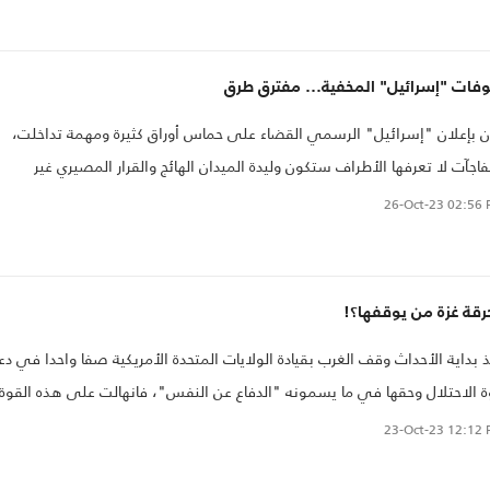
منظومة الغربية المهيمنة على السياسة الدولية.
وفات "إسرائيل" المخفية… مفترق طرق
ن بإعلان "إسرائيل" الرسمي القضاء على حماس أوراق كثيرة ومهمة تداخلت،
اجآت لا تعرفها الأطراف ستكون وليدة الميدان الهائج والقرار المصيري غير
بيعي في الصراع.
26-Oct-23
02:56 
رقة غزة من يوقفها؟!
 بداية الأحداث وقف الغرب بقيادة الولايات المتحدة الأمريكية صفا واحدا في دع
 الاحتلال وحقها في ما يسمونه "الدفاع عن النفس"، فانهالت على هذه القوة
أنواع الدعم من كل حدب وصوب وترك الشعب الفلسطيني وحده يتلقى
23-Oct-23
12:12 
ربات الواحدة تلو الأخرى حتى تحول القطاع إلى محرقة..