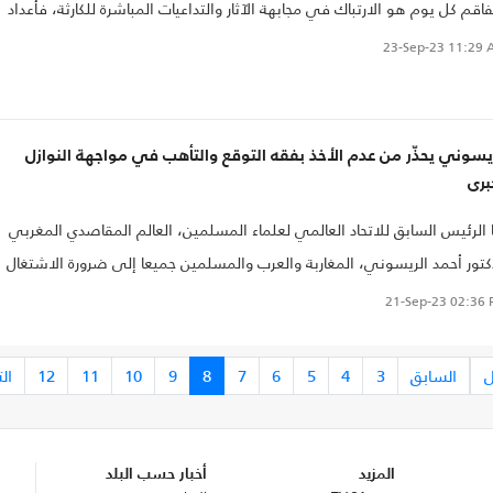
فاقم كل يوم هو الارتباك في مجابهة الآثار والتداعيات المباشرة للكارثة، فأعداد
شردين من بيوتهم والنازحين داخل المدينة وخارجها قدرته منظمة الهجرة الدولية ب
23-Sep-23
11:29 
على الـ43 ألفا..
يسوني يحذّر من عدم الأخذ بفقه التوقع والتأهب في مواجهة النوازل
برى
 الرئيس السابق للاتحاد العالمي لعلماء المسلمين، العالم المقاصدي المغربي
كتور أحمد الريسوني، المغاربة والعرب والمسلمين جميعا إلى ضرورة الاشتغال
 إحياء "فقه التوقع والتأهب"، بهدف الاستعداد للتعاطي مع الاحتمالات السيئ
21-Sep-23
02:36 
ي يمكنها أن تعترض حياة الناس.
ل
السابق
3
4
5
6
7
8
9
10
11
12
ال
المزيد
أخبار حسب البلد