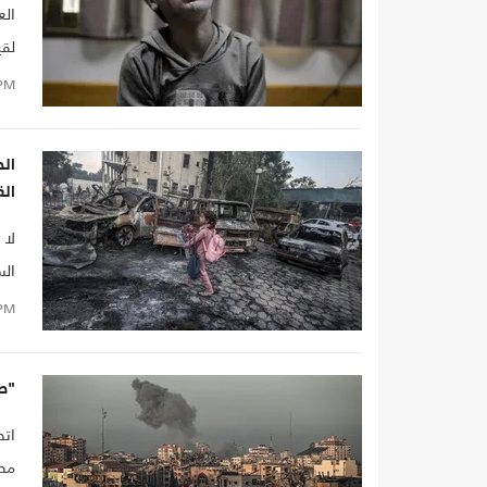
الع
لقي
الت
PM
نما
الح
الق
الس
واق
PM
الش
"طو
اتض
مصي