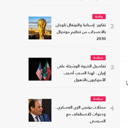
رياضة
2
تقارير: إسبانيا والبرتغال تلوحان
بالانسحاب من تنظيم مونديال
2030
سياسة
3
تفاصيل الضربة الوشيكة على
إيران.. لهذا السبب أصيب
الأمريكيون بالذهول
اً
سياسة
4
ممثلات يرتدين الزي العسكري..
ودعوات للاصطفاف مع
السيسي