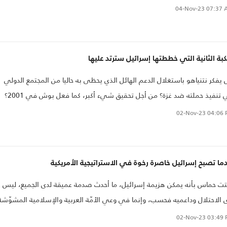
تفرعة عنها، إنما هي ثوابت عقدية، بالمعنى السياسي والقيمي والديني
04-Nov-23
07:37 
تاريخي للكلمة..
كبة الثانية التي خططتها إسرائيل سترتد عليها
يفكر نتنياهو باستغلال الدعم الهائل الذي يحظى به حاليا من المجتمع الدولي
في تنفيذ حملته ضد غزة؟ من أجل تحقيق شيء أكبر، كما فعل بوش في 2001؟
د أومأ زعيم المعارضة الإسرائيلية، بيني غانتز، هو الآخر إلى شيء أكبر، حين
02-Nov-23
04:06 
: "سوف ننتصر ونغير الواقع الأمني والاستراتيجي في المنطقة."
ما تصبح إسرائيل خاصرة رخوة في الاستراتيجية الأمريكية
تت حماس بأنه يمكن هزيمة إسرائيل، ما أحدث صدمة عميقة لدى الجميع، ليس
 الاحتلال وداعميه فحسب، وإنما في وعي الأمّة العربية والإسلامية المشوّشة
متشكّكة بإمكانية هزيمة المحتل الذي هو انعكاس لقوة الولايات المتحدة الأمريك
02-Nov-23
03:49 