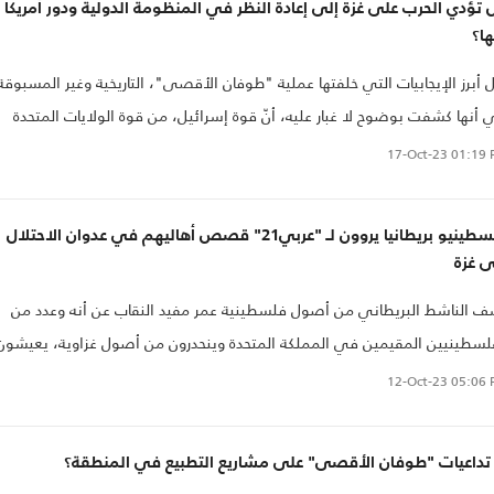
تؤدي الحرب على غزة إلى إعادة النظر في المنظومة الدولية ودور أمريكا
ا؟
 أبرز الإيجابيات التي خلفتها عملية "طوفان الأقصى"، التاريخية وغير المسبوقة
أنها كشفت بوضوح لا غبار عليه، أنّ قوة إسرائيل، من قوة الولايات المتحدة
مريكية، وأنّ هذه الدولة "العظمى" في العالم، لا تدعم إسرائيل وتساندها
17-Oct-23
01:19 
ب، إنما هي حديقتها الخلفية، وسبب وجودها واستمرارها أصلا..
فلسطينيو بريطانيا يروون لـ "عربي21" قصص أهاليهم في عدوان الاحتلال
ى غزة
 الناشط البريطاني من أصول فلسطينية عمر مفيد النقاب عن أنه وعدد من
لسطينيين المقيمين في المملكة المتحدة وينحدرون من أصول غزاوية، يعيشون
فا صعبة للغاية بسبب الأضرار التي لحقت بغزة وبأهلهم في القطاع الذين
12-Oct-23
05:06 
جهون كما قال حرب إبادة جماعية.
 تداعيات "طوفان الأقصى" على مشاريع التطبيع في المنطقة؟