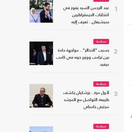
1
عبد الرحمن السيد يفوز في
انتخابات الديمقراطيين
بميشيغان.. تعرف إليه
سياسة
2
بسبب "الذخائر".. مواجهة حادة
بين ترامب ووزير حربه في كامب
ديفيد
سياسة
3
لأول مرة.. بزشكيان يكشف
طبيعة التواصل مع المرشد
مجتبى خامنئي
ية
سياسة