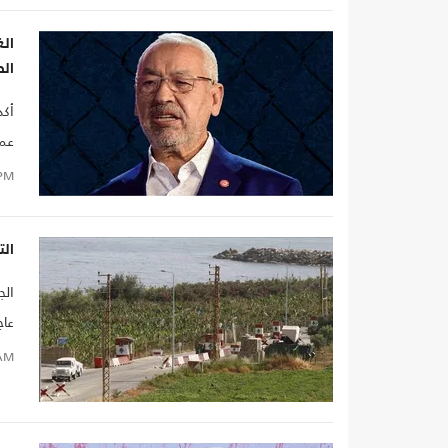
ال
أكد
عمل
PM
الت
وال
AM
لدع