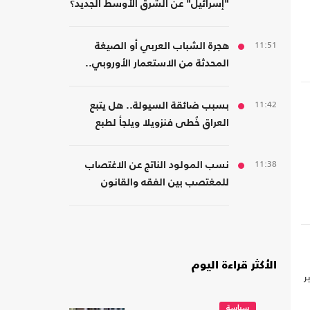
"إسرائيل" عن الشرق الأوسط الجديد؟
11:51
هجرة الشباب العربي أو الصيغة
المحدثة من الاستعمار الأوروبي..
قراءة في كتاب
11:42
بسبب ضائقة السيولة.. هل يتبع
العراق خُطى فنزويلا ويلجأ لطبع
العملة رغم مخاطرها؟
11:38
نسب المولود الناتج عن الاغتصاب
للمغتصب بين الفقه والقانون
الأكثر قراءة اليوم
ر
سياسة