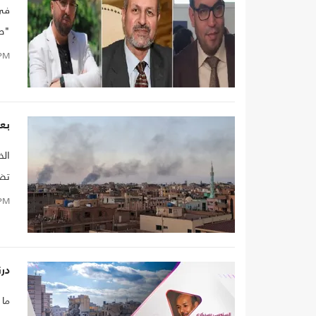
في 
"طو
في 
PM
ستت
الأ
بعد 6 أشهر من الصراع.. هل تهدد الحرب 
الخ
تضم
فكر
PM
الذ
الم
الم
درن
ما 