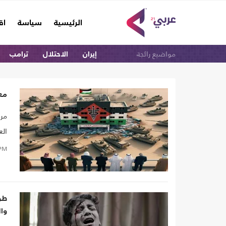
(current)
الرئيسية
سياسة
اق
مواضيع رائجة
إيران
الاحتلال
ترامب
مع
مرة
الع
طرق
PM
وال
طوف
وال