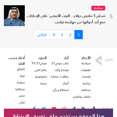
سياسة
5
تسلم 5 ملايين دولار.. البيت الأبيض: على الإمارات
منع أحد أدواتها من مهاجمة ترامب
1
2
3
4
التالي
الأخبار
آراء
المزيد
أخبار حسب
سياسة
كتاب عربي21
عربي21 TV
البلد
العراق
تغطيات
قضايا وآراء
عالم الفن
ليبيا
اقتصاد
مقالات مختارة
تكنولوجيا
سوريا
رياضة
أفكار
صحة
بريطانيا
صحافة
استطلاع رأي
مصر
ملفات وتقارير
لبنان
تابعنا على
هذا الموقع يستخدم ملف تعريف الارتباط