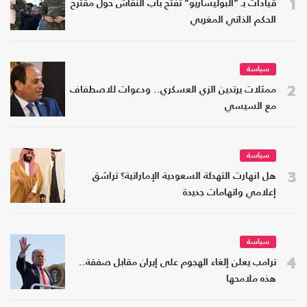
1
قيادات بـ "البوليساريو" تفتح باب النقاش حول مقترح
الحكم الذاتي المغربي
سياسة
2
ممثلات يرتدين الزي العسكري.. ودعوات للاصطفاف
مع السيسي
سياسة
3
هل انهارت التهدئة السعودية الإماراتية؟ تراشق
إعلامي واتهامات جديدة
سياسة
4
ترامب يعلن إلغاء الهجوم على إيران مقابل صفقة..
هذه ملامحها