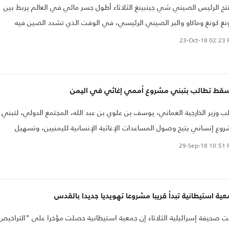
تح الرئيس الصيني شي جينبينغ الثلاثاء أطول جسر مائي في العالم يربط بين
غ كونغ وماكاو والبر الصيني الرئيسي، في الوقت الذي تشدد الصين فيه
تها على مناطقها التي تتمتع بحكم شبه ذاتي..
23-Oct-18
02:23 
قط تطالب بتبني مشروع أممي إغاثي في اليمن
ب وزير الخارجية العماني، يوسف بن علوي بن عبد الله، المجتمع الدولي، لتبني
وع إنساني يتيح وصول المساعدات الإغاثية الإنسانية لليمنيين، وتسهيل
خدام المطارات والموانئ لتلك الغاية.
29-Sep-18
10:51 
ية استيطانية تبدأ قريبا مشروعا تهويديا جديدا بالقدس
ت صحيفة إسرائيلية الثلاثاء إن جمعية استيطانية حصلت مؤخرا على "التراخيص