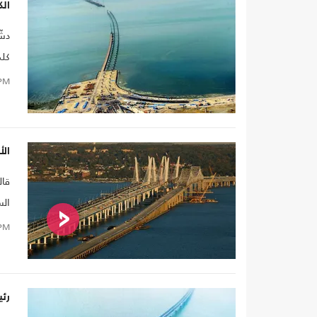
الك
كلم
PM
ال
قال
الس
PM
رئ