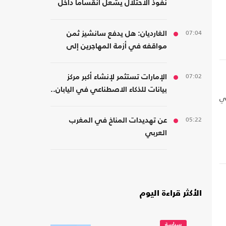
نفوذ الاحتلال يشعل انقساما داخل
اليمين الأمريكي
07:04
الغارديان: هل يدفع سانشيز ثمن
مواقفه في أزمة المهاجرين إلى
سبتة؟
07:02
الإمارات تستثمر لإنشاء أكبر مركز
بيانات للذكاء الاصطناعي في اليابان..
في
كم بلغت تكلفته؟
05:22
عن تهديدات المناخ في المغرب
العربي
الأكثر قراءة اليوم
سياسة