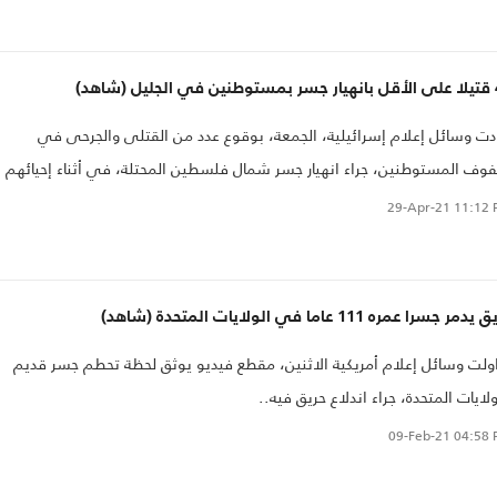
 (شاهد)
دت وسائل إعلام إسرائيلية، الجمعة، بوقوع عدد من القتلى والجرحى في
ف المستوطنين، جراء انهيار جسر شمال فلسطين المحتلة، في أثناء إحيائهم
ى وفاة "ميرون" في جبل الجرمق بمدينة الجليل...
29-Apr-21
11:12 
دمر جسرا عمره 111 عاما في الولايات المتحدة (شاهد)
ولت وسائل إعلام أمريكية الاثنين، مقطع فيديو يوثق لحظة تحطم جسر قديم
ولايات المتحدة، جراء اندلاع حريق فيه..
09-Feb-21
04:58 