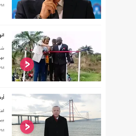
PM
انه
شوه
بهم
PM
أرد
بين
PM