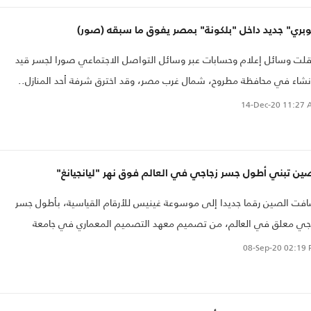
وبري" جديد داخل "بلكونة" بمصر يفوق ما سبقه (صور)
قلت وسائل إعلام وحسابات عبر وسائل التواصل الاجتماعي صورا لجسر قيد
نشاء في محافظة مطروح، شمال غرب مصر، وقد اخترق شرفة أحد المنازل..
14-Dec-20
11:27 
ين تبني أطول جسر زجاجي في العالم فوق نهر "ليانجيانغ"
فت الصين رقما جديدا إلى موسوعة غينيس للأرقام القياسية، بأطول جسر
جي معلق في العالم، من تصميم معهد التصميم المعماري في جامعة
جيانغ".
08-Sep-20
02:19 