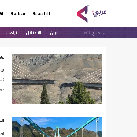
(current)
الرئيسية
سياسة
اق
مواضيع رائجة
إيران
الاحتلال
ترامب
غار
كبي
PM
الص
أظه