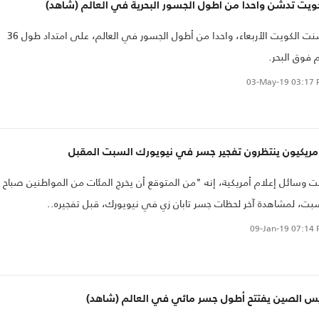
ويت تدشن واحدا من أطول الجسور البحرية في العالم (شاهد)
دشّنت الكويت الأربعاء، واحدا من أطول الجسور في العالم، على امتداد طول 36
 فوق البحر.
03-May-19
03:17 
أمريكيون ينتظرون تفجير جسر في نيويورك السبت المقبل
ت وسائل إعلام أمريكية، إنه "من المتوقع أن يخرج المئات من المواطنين صباح
بت، لمشاهدة آخر لحظات جسر تابان زي في نيويورك، قبل تفجيره..
09-Jan-19
07:14 
يس الصين يفتتح أطول جسر مائي في العالم (شاهد)