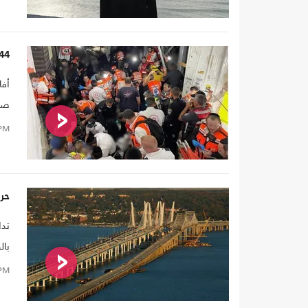
44 قتيلا على الأقل بانهيار جسر بمستوطنين في الجليل
أفا
صفو
ذكر
PM
حريق ي
تدا
بال
PM