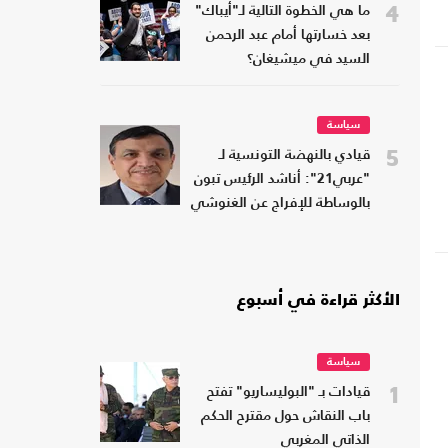
4
ما هي الخطوة التالية لـ"أيباك"
بعد خسارتها أمام عبد الرحمن
السيد في ميشيغان؟
سياسة
5
قيادي بالنهضة التونسية لـ
"عربي21": أناشد الرئيس تبون
بالوساطة للإفراج عن الغنوشي
الأكثر قراءة في أسبوع
سياسة
1
قيادات بـ "البوليساريو" تفتح
باب النقاش حول مقترح الحكم
الذاتي المغربي