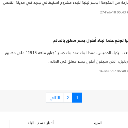
ازمة من الحكومة الإسرائيلية للبدء مشروع استيطاني جديد في مدينة القدس
حلتة وصفته بـ"الضخم".
27-Feb-18
05:43 
يا توقع عقدا لبناء أطول جسر معلق بالعالم
وقعت تركيا، الخميس، عقدا لبناء عقد بناء جسر "جناق قلعة 1915" على مضيق
ردنيل، الذي سيكون أطول جسر معلق في العالم.
16-Mar-17
06:48 
1
2
التالي
المزيد
أخبار حسب البلد