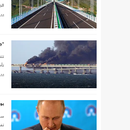
الج
AM
"جس
تتن
تأم
AM
بوت
سيع
تفج