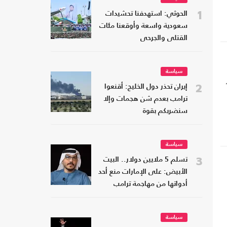
1
الحوثي: استهدفنا تحشيدات
سعودية واسعة وأوقعنا مئات
القتلى والجرحى
سياسة
2
إيران تحذر دول الخليج: أقنعوا
ترامب بعدم شن هجمات وإلا
سنضربكم بقوة
سياسة
3
تسلم 5 ملايين دولار.. البيت
الأبيض: على الإمارات منع أحد
أدواتها من مهاجمة ترامب
سياسة