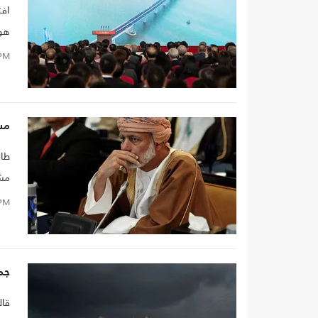
افت
هون
قبض
PM
مس
طال
مشر
است
PM
جمع
قال