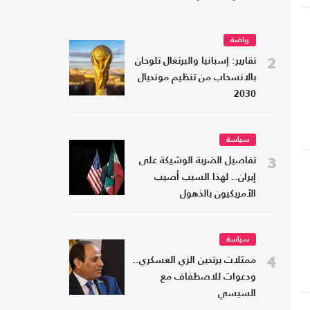
رياضة
2
تقارير: إسبانيا والبرتغال تلوحان
بالانسحاب من تنظيم مونديال
2030
سياسة
3
تفاصيل الضربة الوشيكة على
إيران.. لهذا السبب أصيب
الأمريكيون بالذهول
سياسة
4
ممثلات يرتدين الزي العسكري..
ودعوات للاصطفاف مع
السيسي