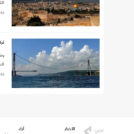
الل
الم
PM
ترك
الد
PM
الأخبار
آراء