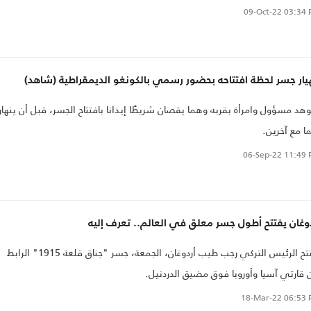
09-Oct-22
03:34 
يار جسر لحظة افتتاحه بحضور رسمي بالكونغو الديمقراطية (شاهد)
د مسؤول وامرأة بقربه وهما يقصان شريطًا إيذانا بافتتاح الجسر، قبل أن ينهار
ا مع آخرين.
06-Sep-22
11:49 
وغان يفتتح أطول جسر معلق في العالم.. تعرف إليه
افتتح الرئيس التركي رجب طيب أردوغان، الجمعة، جسر "جناق قلعة 1915" الرابط
 قارتي آسيا وأوروبا فوق مضيق الدردنيل.
18-Mar-22
06:53 