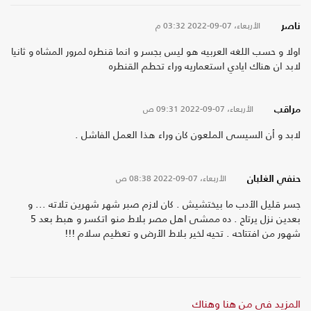
الأربعاء، 07-09-2022
03:32 م
ناصر
اولا و حسب اللغه العربيه هو ليس بجسر و انما قنطره لمرور المشاه و ثانيا
لابد ان هناك ايادي استعماريه وراء تحطم القنطره
الأربعاء، 07-09-2022
09:31 ص
مراقب
لابد و أن السيسى الملعون كان وراء هذا العمل الفاشل .
الأربعاء، 07-09-2022
08:38 ص
حنفي الغلبان
جسر قليل الأدب ما بيختشيش . كان لازم صبر شهر شهرين تلاته ... و
بعدين نزل يرتاح . ده ممشى اهل مصر بلاط منو اتكسر و هبط بعد 5
شهور من افتتاحه . تحيه لخير بلاط الأرض و تعظيم سلام !!!
المزيد في من هنا وهناك