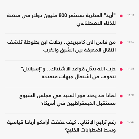
16:19
"أريد" القطرية تستثمر 800 مليون دولار في منصة
للذكاء الاصطناعي
14:50
من فاس إلى كامبريدج.. رحلات ابن بطوطة تكشف
انتقال المعرفة بين الشرق والغرب
14:36
حزب الله يبدّل قواعد الاشتباك.. و"إسرائيل"
تتخوف من اشتعال جبهات متعددة
12:54
لماذا قد يحدد فوز السيد في مجلس الشيوخ
مستقبل الديمقراطيين في أمريكا؟
12:40
رغم تراجع الإنتاج.. كيف حققت أرامكو أرباحا قياسية
وسط اضطرابات الخليج؟