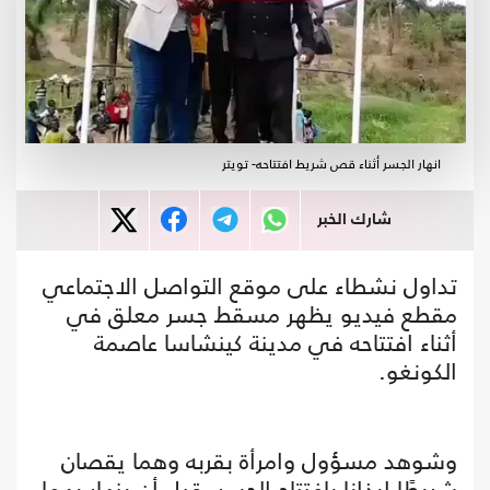
انهار الجسر أثناء قص شريط افتتاحه- تويتر
شارك الخبر
تداول نشطاء على موقع التواصل الاجتماعي
مقطع فيديو يظهر مسقط جسر معلق في
أثناء افتتاحه في مدينة كينشاسا عاصمة
الكونغو.
وشوهد مسؤول وامرأة بقربه وهما يقصان
شريطًا إيذانا بافتتاح الجسر، قبل أن ينهار بهما