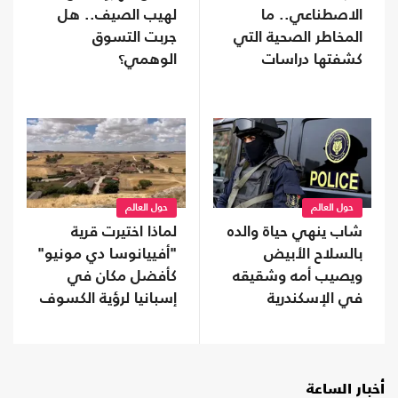
الاصطناعي.. ما
لهيب الصيف.. هل
المخاطر الصحية التي
جربت التسوق
كشفتها دراسات
الوهمي؟
النوم؟
حول العالم
حول العالم
شاب ينهي حياة والده
لماذا اختيرت قرية
بالسلاح الأبيض
"أفييانوسا دي مونيو"
ويصيب أمه وشقيقه
كأفضل مكان في
في الإسكندرية
إسبانيا لرؤية الكسوف
المقبل؟
أخبار الساعة