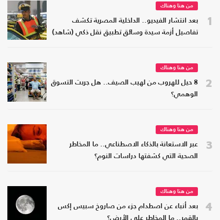
من هنا وهناك
1
بعد انتشار الفيديو.. الداخلية المصرية تكشف
تفاصيل أزمة سيدة وسائق تطبيق نقل ذكي (شاهد)
من هنا وهناك
2
8 حيل للهروب من لهيب الصيف.. هل جربت التسوق
الوهمي؟
من هنا وهناك
3
عبر الاستعانة بالذكاء الاصطناعي.. ما المخاطر
الصحية التي كشفتها دراسات النوم؟
من هنا وهناك
4
بعد أنباء عن اصطدام جزء من صاروخ سبيس إكس
بالقمر.. ما المخاطر على الأرض؟