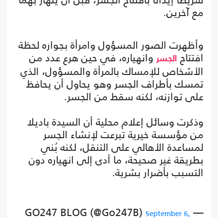
مع آخرين.
وأظهرت الصور المسؤول وامرأة بجواره لحظة
افتتاح
وانهياره، في حين هرع عدد من
الجسر
الأشخاص للإمساك بالمرأة والمسؤول، الذي
تمسك بأطراف الجسر وهو يحاول أن يحافظ
على توازنه، لكنه سقط من الجسر.
وذكرت وسائل إعلام محلية أن السيدة باديلا
من مؤسسة خيرية تبرعت لإنشاء الجسر
لمساعدة الأهالي على التنقل، لكنه بُني
بطريقة غير صحيحة، ما أدى إلى انهياره دون
التسبب بأضرار بشرية.
— GO247 BLOG (@Go247B)
September 6,