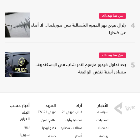
من هنا وهناك
4
زلزال قوي يهز الجزيرة الشمالية في نيوزيلندا.. لا أنباء
عن ضحايا
من هنا وهناك
5
بعد تداول فيديو مزعوم لنحر شاب في الإسكندرية..
مصادر أمنية تنفي الواقعة
الأخبار
آراء
المزيد
أخبار حسب
سياسة
كتاب عربي21
عربي21 TV
البلد
العراق
تغطيات
قضايا وآراء
عالم الفن
ليبيا
اقتصاد
مقالات مختارة
تكنولوجيا
سوريا
رياضة
أفكار
صحة