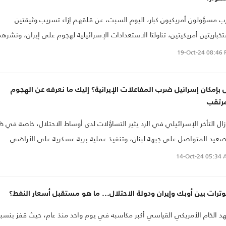
ب مسؤولون أمريكيون كبار، اليوم السبت، عن قلقهم إزاء تسريب وثيقتين
خباريتين أمريكيتين، تناولتا الاستعدادات الإسرائيلية لهجوم على إيران، ونشرهم
ب على تطبيق "تليغرام" مرتبط بإيران، وفق ما أوردته وسائل إعلام عبرية..
19-Oct-24
08:46 
بإمكان إسرائيل ضرب المفاعلات الإيرانية؟ إليك ما نعرفه عن الهجوم
مرتقب
زال التأخر الإسرائيلي في الرد يثير التساؤلات لدى أوساط الاحتلال، خاصة في 
صعيد المتواصل على جبهة لبنان، وتنفيذ عملية برية عسكرية على الأراضي
بنانية.
14-Oct-24
05:34 
وترات بين أوبك وإيران ودولة الاحتلال... ما هو مستقبل أسعار النفط؟
 الخام الأمريكي القياسي أكبر مكاسبه في يوم واحد منذ عام، حيث قفز بنسب