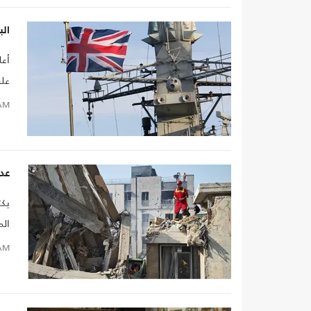
الب
أعل
على 
AM
عدو
يكت
الم
AM