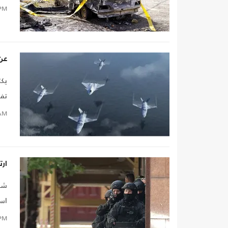
بدر
PM
عن 
يكت
تفت
بح
AM
ارت
شهد
اس
PM