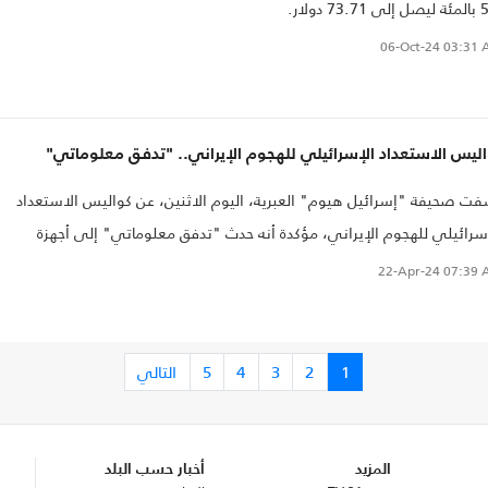
73. دولار.
06-Oct-24
03:31 
ليس الاستعداد الإسرائيلي للهجوم الإيراني.. "تدفق معلوماتي"
ت صحيفة "إسرائيل هيوم" العبرية، اليوم الاثنين، عن كواليس الاستعداد
سرائيلي للهجوم الإيراني، مؤكدة أنه حدث "تدفق معلوماتي" إلى أجهزة
ستخبارات في "تل أبيب" وواشنطن..
22-Apr-24
07:39 
1
2
3
4
5
التالي
المزيد
أخبار حسب البلد