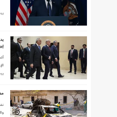
PM
يدي
إير
أكد
الإ
PM
مصر
نفى