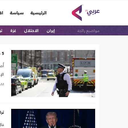
(current)
الرئيسية
سياسة
اق
مواضيع رائجة
إيران
الاحتلال
غزة
تر
5 مصابين في هجوم قرب مسجد في إدنبرة.. هذا ما قاله المهاجم (شاهد)
الإ
AM
ترا
قال