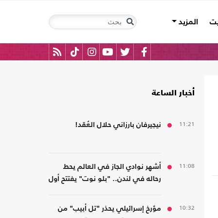
يت
المزيد
أخبار الساعة
11:21
نيجيرفان بارزاني حلال العُقد!
11:08
أشهر نوادي الجاز في العالم يحط
رحاله في لندن.. "بلو نوت" يفتتح أول
فرع بريطاني
10:32
مؤرخ إسرائيلي يحذر "تل أبيب" من