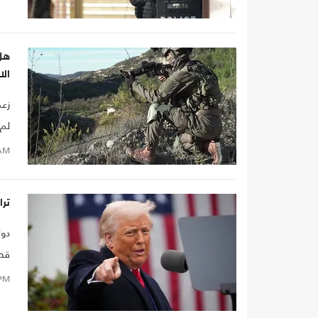
هل 
ال
زعم
لم 
AM
تر
دول
قصف
PM