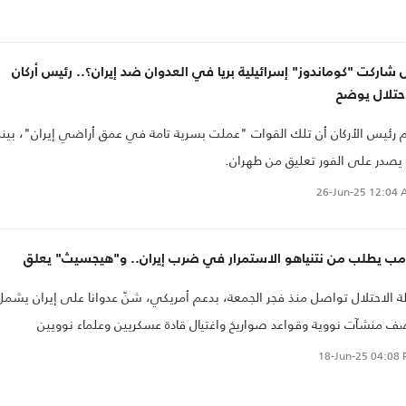
شاركت "كوماندوز" إسرائيلية بريا في العدوان ضد إيران؟.. رئيس أركان
احتلال يوضح
 رئيس الأركان أن تلك القوات "عملت بسرية تامة في عمق أراضي إيران"، بينم
يصدر على الفور تعليق من طهران.
26-Jun-25
12:04 
امب يطلب من نتنياهو الاستمرار في ضرب إيران.. و"هيجسيث" يعلق
ة الاحتلال تواصل منذ فجر الجمعة، بدعم أمريكي، شنّ عدوانا على إيران يشمل
 منشآت نووية وقواعد صواريخ واغتيال قادة عسكريين وعلماء نوويين
18-Jun-25
04:08 