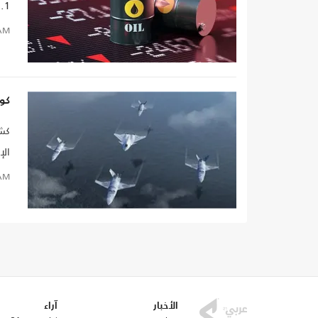
5.1 بالمئة ليصل إلى 71
AM
كوا
كشف
الإ
الا
AM
الأخبار
آراء