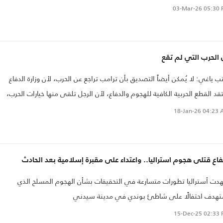
 عبد العاطي..
03-Mar-26
05:30 
الحرب التي لم تقع
ب ياغي: لا يُمكن أيضاً التصديق بأن ترامب تراجع عن الحرب، لأن وزارة الدفاع
قد القطع الحربية الكافية للهجوم والدفاع، لأن الرجل تلقى منها خيارات الحرب،
سب تصريحات البيت الأبيض نفسه.
18-Jan-26
04:23 
فاع قتلى هجوم استراليا.. واعتداء على مقبرة إسلامية بعد الحادث
ت أستراليا تطورات متسارعة في التحقيقات بشأن الهجوم المسلح الذي
تهدف احتفالًا على شاطئ بوندي في مدينة سيدني
15-Dec-25
02:33 