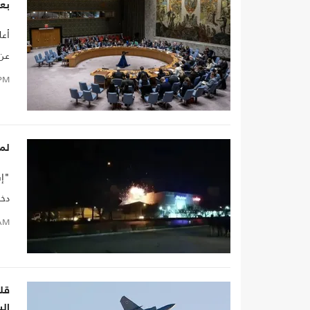
بعد
أعل
عن 
اعت
PM
لما
"إس
دخ
AM
قلق
الس