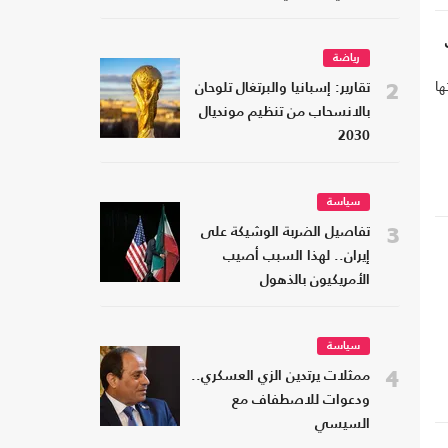
رياضة
ها
2
تقارير: إسبانيا والبرتغال تلوحان
بالانسحاب من تنظيم مونديال
2030
سياسة
3
تفاصيل الضربة الوشيكة على
إيران.. لهذا السبب أصيب
الأمريكيون بالذهول
سياسة
4
ممثلات يرتدين الزي العسكري..
ودعوات للاصطفاف مع
السيسي