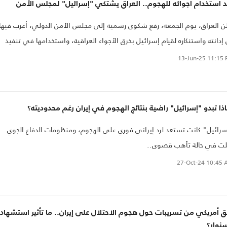
 استخدام أجوائه للهجوم.. العراق يشتكي "إسرائيل" لمجلس الأمن
ن العراق، يوم الجمعة، رفع شكوى رسمية إلى مجلس الأمن الدولي، أعرب فيها
إدانته واستنكاره لقيام إسرائيل بخرق الأجواء العراقية، واستخدامها في تنفيذ
داءات عسكرية في المنطقة.
13-Jun-25
11:15 
ذا تبدو "إسرائيل" راضية بنتائج الهجوم في إيران رغم محدوديته؟
رائيل" كانت تستعد لرد إيراني فوري على الهجوم، ومنظومات الدفاع الجوي
لت في حالة تأهب قصوى..
27-Oct-24
10:45 
 أمريكي من تسريبات حول هجوم الاحتلال على إيران.. ما تأثير استشهاد
نوار؟