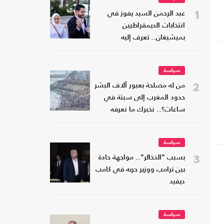
1
عبد الرحمن السيد يفوز في
انتخابات الديمقراطيين
بميشيغان.. تعرف إليه
سياسة
2
من له مصلحة بعبور آلاف البشر
حدود المغرب إلى سبتة في
ساعات؟.. نخبرك ما نعرفه
سياسة
3
بسبب "الذخائر".. مواجهة حادة
بين ترامب ووزير حربه في كامب
ديفيد
سياسة