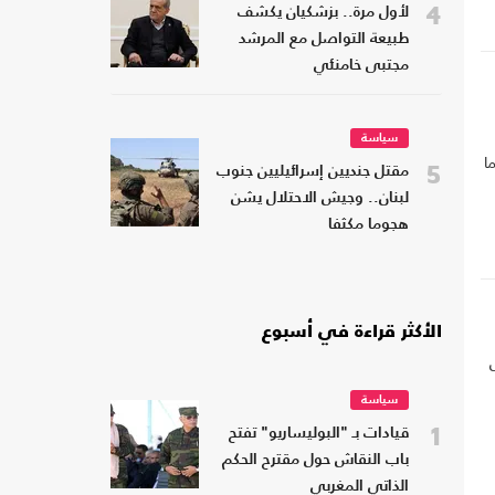
4
لأول مرة.. بزشكيان يكشف
طبيعة التواصل مع المرشد
مجتبى خامنئي
سياسة
ا
5
مقتل جنديين إسرائيليين جنوب
لبنان.. وجيش الاحتلال يشن
هجوما مكثفا
الأكثر قراءة في أسبوع
سياسة
1
قيادات بـ "البوليساريو" تفتح
باب النقاش حول مقترح الحكم
الذاتي المغربي