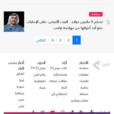
سياسة
5
تسلم 5 ملايين دولار.. البيت الأبيض: على الإمارات
منع أحد أدواتها من مهاجمة ترامب
1
2
3
4
التالي
الأخبار
آراء
المزيد
أخبار حسب
سياسة
كتاب عربي21
عربي21 TV
البلد
العراق
تغطيات
قضايا وآراء
عالم الفن
ليبيا
اقتصاد
مقالات مختارة
تكنولوجيا
سوريا
رياضة
أفكار
صحة
بريطانيا
صحافة
استطلاع رأي
مصر
ملفات وتقارير
لبنان
تابعنا على