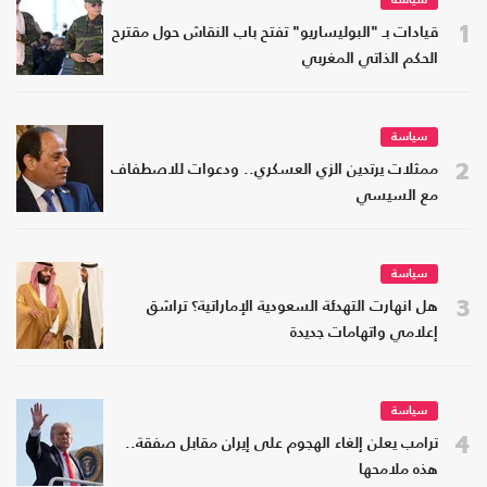
سياسة
1
قيادات بـ "البوليساريو" تفتح باب النقاش حول مقترح
الحكم الذاتي المغربي
سياسة
2
ممثلات يرتدين الزي العسكري.. ودعوات للاصطفاف
مع السيسي
سياسة
3
هل انهارت التهدئة السعودية الإماراتية؟ تراشق
إعلامي واتهامات جديدة
سياسة
4
ترامب يعلن إلغاء الهجوم على إيران مقابل صفقة..
هذه ملامحها