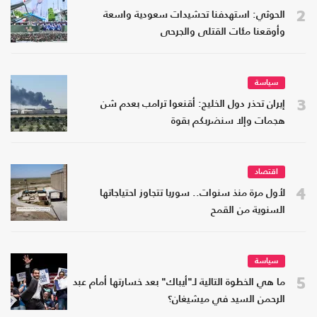
2
الحوثي: استهدفنا تحشيدات سعودية واسعة
وأوقعنا مئات القتلى والجرحى
سياسة
3
إيران تحذر دول الخليج: أقنعوا ترامب بعدم شن
هجمات وإلا سنضربكم بقوة
اقتصاد
4
لأول مرة منذ سنوات.. سوريا تتجاوز احتياجاتها
السنوية من القمح
سياسة
5
ما هي الخطوة التالية لـ"أيباك" بعد خسارتها أمام عبد
الرحمن السيد في ميشيغان؟