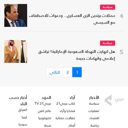
سياسة
4
ممثلات يرتدين الزي العسكري.. ودعوات للاصطفاف
مع السيسي
سياسة
5
هل انهارت التهدئة السعودية الإماراتية؟ تراشق
إعلامي واتهامات جديدة
1
2
التالي
الأخبار
آراء
المزيد
أخبار حسب
سياسة
كتاب عربي21
عربي21 TV
البلد
العراق
تغطيات
قضايا وآراء
عالم الفن
ليبيا
اقتصاد
مقالات مختارة
تكنولوجيا
سوريا
رياضة
أفكار
صحة