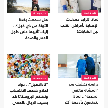
طب وصحة
طب وصحة
لماذا تتزايد معدلات
هل سمعت بغدة
الإصابة بأمراض القلب
التوتة من ذي قبل؟..
بين الشابات؟
إليك تأثيرها على طول
العمر والصحة
طب وصحة
طب وصحة
دراسة تكشف سر
"تادالافيل".. دواء
"المشاة فائقي
لعلاج ضعف الانتصاب
السرعة".. لماذا
وتضخم البروستاتا قد
يتمتعون بأدمغة أكثر
يصيب الرجال بالعمى