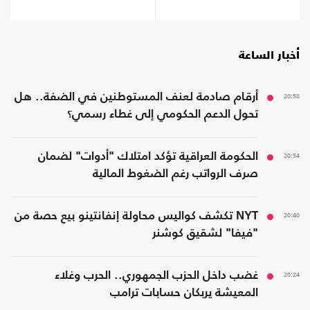
صحة؟
أخبار الساعة
20:58
أرقام صادمة لعنف المستوطنين في الضفة.. هل
تحول الدعم الحكومي إلى غطاء رسمي؟
20:54
الحكومة العراقية تؤكد امتلاك "أدوات" لضمان
صرف الرواتب رغم الضغوط المالية
20:40
NYT تكشف كواليس محاولة إنفانتينو بيع حصة من
"فيفا" لشقيق كوشنر
20:24
غضب داخل الحزب الجمهوري.. الحرب وغلاء
المعيشة يربكان حسابات ترامب