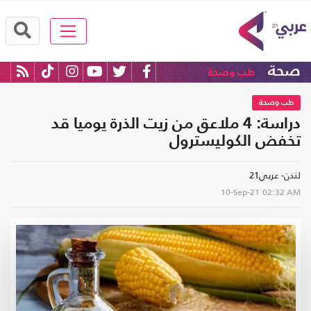
صحة
طب وصحة
طب وصحة
دراسة: 4 ملاعق من زيت الذرة يوميا قد
تخفض الكوليسترول
لندن- عربي21
10-Sep-21
02:32 AM