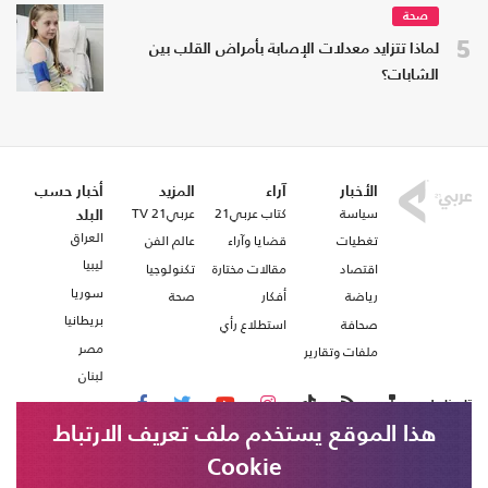
صحة
5
لماذا تتزايد معدلات الإصابة بأمراض القلب بين
الشابات؟
الأخبار
آراء
المزيد
أخبار حسب
سياسة
كتاب عربي21
عربي21 TV
البلد
العراق
تغطيات
قضايا وآراء
عالم الفن
ليبيا
اقتصاد
مقالات مختارة
تكنولوجيا
سوريا
رياضة
أفكار
صحة
بريطانيا
صحافة
استطلاع رأي
مصر
ملفات وتقارير
لبنان
تابعنا على
هذا الموقع يستخدم ملف تعريف الارتباط
Cookie
من نحن