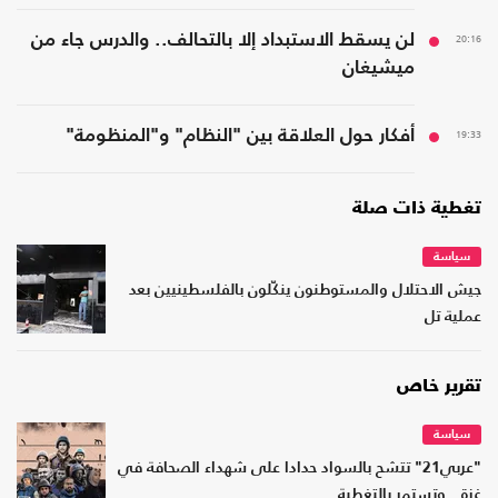
20:16
لن يسقط الاستبداد إلا بالتحالف.. والدرس جاء من
ميشيغان
19:33
أفكار حول العلاقة بين "النظام" و"المنظومة"
تغطية ذات صلة
سياسة
جيش الاحتلال والمستوطنون ينكّلون بالفلسطينيين بعد
عملية تل
تقرير خاص
سياسة
"عربي21" تتشح بالسواد حدادا على شهداء الصحافة في
غزة.. وتستمر بالتغطية