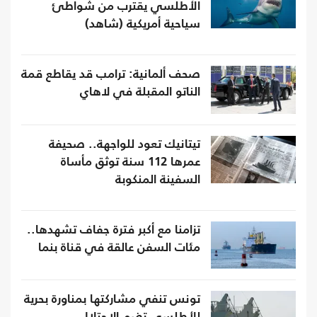
الأطلسي يقترب من شواطئ
سياحية أمريكية (شاهد)
صحف ألمانية: ترامب قد يقاطع قمة
الناتو المقبلة في لاهاي
تيتانيك تعود للواجهة.. صحيفة
عمرها 112 سنة توثق مأساة
السفينة المنكوبة
تزامنا مع أكبر فترة جفاف تشهدها..
مئات السفن عالقة في قناة بنما
تونس تنفي مشاركتها بمناورة بحرية