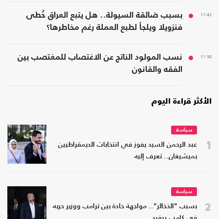
11:42
بسبب ضائقة السيولة.. هل يتبع العراق خُطى
فنزويلا ويلجأ لطبع العملة رغم مخاطرها؟
11:38
نسب المولود الناتج عن الاغتصاب للمغتصب بين
الفقه والقانون
الأكثر قراءة اليوم
سياسة
1
عبد الرحمن السيد يفوز في انتخابات الديمقراطيين
بميشيغان.. تعرف إليه
سياسة
2
بسبب "الذخائر".. مواجهة حادة بين ترامب ووزير حربه
في كامب ديفيد