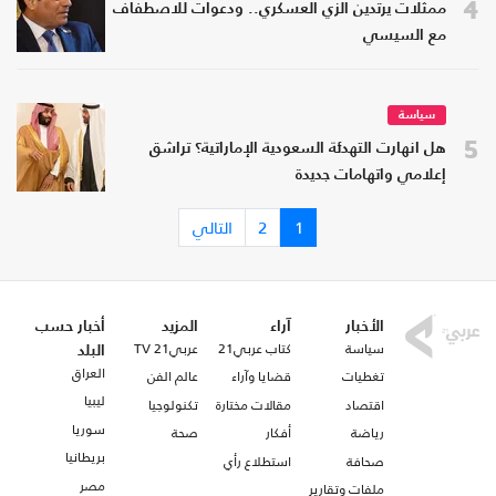
4
ممثلات يرتدين الزي العسكري.. ودعوات للاصطفاف
مع السيسي
سياسة
5
هل انهارت التهدئة السعودية الإماراتية؟ تراشق
إعلامي واتهامات جديدة
1
2
التالي
الأخبار
آراء
المزيد
أخبار حسب
سياسة
كتاب عربي21
عربي21 TV
البلد
العراق
تغطيات
قضايا وآراء
عالم الفن
ليبيا
اقتصاد
مقالات مختارة
تكنولوجيا
سوريا
رياضة
أفكار
صحة
بريطانيا
صحافة
استطلاع رأي
مصر
ملفات وتقارير