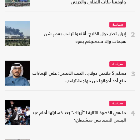
وأوقعنا مئات القتلى والجرحى
سياسة
2
إيران تحذر دول الخليج: أقنعوا ترامب بعدم شن
هجمات وإلا سنضربكم بقوة
سياسة
3
تسلم 5 ملايين دولار.. البيت الأبيض: على الإمارات
منع أحد أدواتها من مهاجمة ترامب
سياسة
4
ما هي الخطوة التالية لـ"أيباك" بعد خسارتها أمام عبد
الرحمن السيد في ميشيغان؟