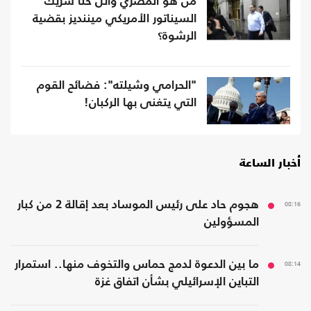
من هو المصري وائل حنا شريك
السيناتور الأمريكي ميننديز بقضية
الرشوة؟
"الحرامي وشيلته": فضائح القوم
التي يتغنى بها الركبان!
أخبار الساعة
08:16
هجوم حاد على رئيس الموساد بعد إقالة 2 من كبار
المسؤولين
08:14
ما بين الدعوة لدمج حماس والتخوف منها.. استمرار
التباين الإسرائيلي بشأن اتفاق غزة