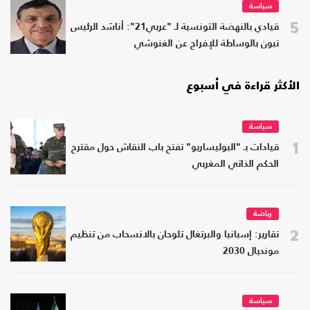
سياسة
5
قيادي بالنهضة التونسية لـ "عربي21": أناشد الرئيس
تبون بالوساطة للإفراج عن الغنوشي
الأكثر قراءة في أسبوع
سياسة
1
قيادات بـ "البوليساريو" تفتح باب النقاش حول مقترح
الحكم الذاتي المغربي
رياضة
2
تقارير: إسبانيا والبرتغال تلوحان بالانسحاب من تنظيم
مونديال 2030
سياسة