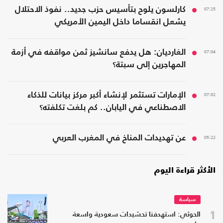
07:25
كارلسون يلوح بتأسيس حزب جديد.. نفوذ الاحتلال
يشعل انقساما داخل اليمين الأمريكي
07:04
الغارديان: هل يدفع سانشيز ثمن مواقفه في أزمة
المهاجرين إلى سبتة؟
07:02
الإمارات تستثمر لإنشاء أكبر مركز بيانات للذكاء
الاصطناعي في اليابان.. كم بلغت تكلفته؟
05:22
عن تهديدات المناخ في المغرب العربي
الأكثر قراءة اليوم
سياسة
1
الحوثي: استهدفنا تحشيدات سعودية واسعة