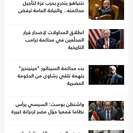
نتنياهو يتذرع بحرب غزة لتأجيل
محاكمته.. والنيابة العامة ترفض
انطلاق المداولات لإصدار قرار
المحلّفين في محاكمة ترامب
التاريخية
بدء محاكمة السيناتور "مينينديز"
بتهمة تلقي رشاوى من الحكومة
المصرية
واشنطن بوست: السيسي يرأس
نظاما قمعيا حوّل مصر لزنزانة كبيرة