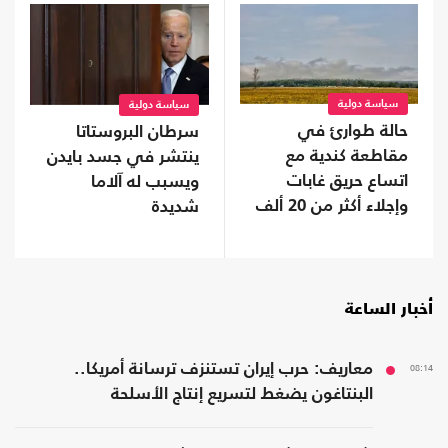
سياسة دولية
سياسة دولية
حالة طوارئ في
سرطان البروستاتا
مقاطعة كندية مع
ينتشر في جسد بايدن
اتساع حريق غابات
ويسبب له آلاما
وإجلاء أكثر من 20 ألف
شديدة
شخص
أخبار الساعة
08:14
معاريف: حرب إيران تستنزف ترسانة أمريكا..
البنتاغون يضغط لتسريع إنتاج الأسلحة