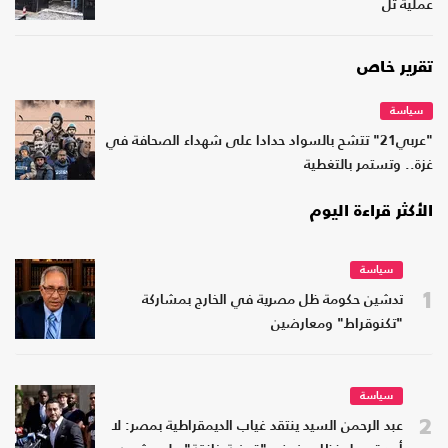
عملية تل
تقرير خاص
سياسة
"عربي21" تتشح بالسواد حدادا على شهداء الصحافة في
غزة.. وتستمر بالتغطية
الأكثر قراءة اليوم
سياسة
1
تدشين حكومة ظل مصرية في الخارج بمشاركة
"تكنوقراط" ومعارضين
سياسة
2
عبد الرحمن السيد ينتقد غياب الديمقراطية بمصر: لا