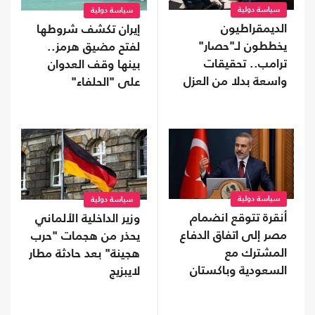
سياسة دولية
سياسة دولية
الديمقراطيون
إيران تكشف شروطها
يخططون لـ"حصار"
لفتح مضيق هرمز..
ترامب.. تحقيقات
بينها وقف العدوان
واسعة بدلا من العزل
على "الحلفاء"
إذا استعادوا "النواب"
سياسة دولية
سياسة دولية
أنقرة تتوقع انضمام
وزير الداخلية الألماني
مصر إلى اتفاق الدفاع
يحذر من هجمات "حرب
المشترك مع
هجينة" بعد حادثة مطار
السعودية وباكستان
لايبزيج