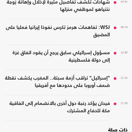
07:51
شهادات تكشف تفاصيل مثيرة لإذلال وإهانة زوجة
نتنياهو لموظفي منزلها
00:13
WSJ: تفاهمات هرمز تكرس نفوذا إيرانيا فعليا على
المضيق
22:45
مسؤول إسرائيلي سابق يرجح أن يقود اتفاق غزة
إلى دولة فلسطينية
21:22
"إسرائيل" تراقب أزمة سبتة.. المغرب يكشف نقطة
ضعف أوروبا على حدودها مع أفريقيا
21:20
فيدان يؤكد رغبة دول أخرى بالانضمام إلى اتفاقية
مكة للدفاع المشترك
ذات صلة