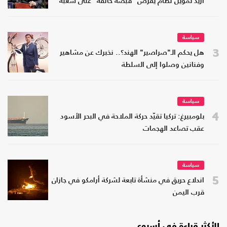
أريد تمويل نظام يفرض "قبضة خانقة" على شعبه
سياسة
3
هل يحكم الـ"صراصير" الهند؟.. نخبرك عن مشاهير
وفنانين وصلوا إلى السلطة
سياسة
4
بلومبيرغ: تركيا تقيّد حركة الملاحة في البحر الأسود
عقب تصاعد الهجمات
سياسة
5
اندلاع حريق في منشأة تابعة لشركة أرامكو في جازان
قرب اليمن
الأكثر قراءة في أسبوع