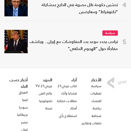
4
تدشين حكومة ظل مصرية في الخارج بمشاركة
"تكنوقراط" ومعارضين
سياسة
5
ترامب يحدد موعد بدء المفاوضات مع إيران.. ويكشف
مفاجأة حول "الهجوم الملغي"
الأخبار
آراء
المزيد
أخبار حسب
سياسة
كتاب عربي21
عربي21 TV
البلد
العراق
تغطيات
قضايا وآراء
عالم الفن
ليبيا
اقتصاد
مقالات مختارة
تكنولوجيا
سوريا
رياضة
أفكار
صحة
بريطانيا
صحافة
استطلاع رأي
مصر
ملفات وتقارير
لبنان