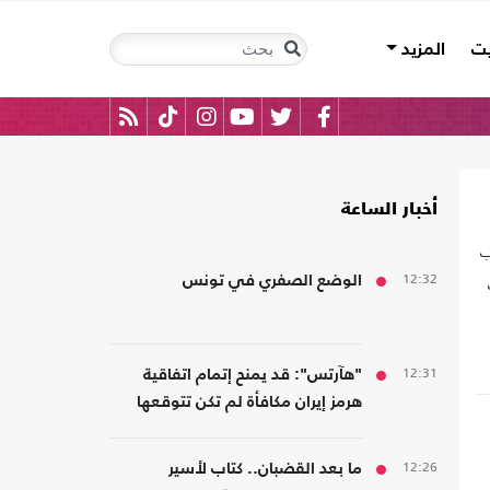
يت
المزيد
أخبار الساعة
ب
12:32
الوضع الصفري في تونس
12:31
"هآرتس": قد يمنح إتمام اتفاقية
ت
هرمز إيران مكافأة لم تكن تتوقعها
ى
12:26
ما بعد القضبان.. كتاب لأسير