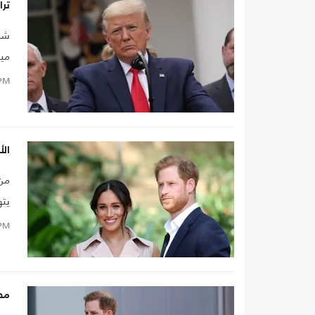
ترا
شن 
ميغ
رغب
PM
الأ
من 
يته
PM
مطا