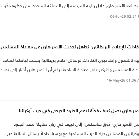
ضافة الأمير هاري خلال زيارته المرتقبة إلى المملكة المتحدة، في خطوة فجّرت
ًا واسعًا أعاد ملف الخلافات بين الطرفين إلى الواجهة. وجاء القرار في ظل
06-Jul-26
02:31 
خلات معقدة بين اعتبارات أمنية وقضائية، تتعلق بترتيبات الحماية خلال الزيارة،
ضية قانونية مرتقبة قد يصدر حكمها خلال الأيام المقبلة، ما ألقى بظلاله على
ابع البروتوكولي للزيارة وحولها إلى أزمة جديدة تضاف إلى سلسلة من التوترات
قادات للإعلام البريطاني: تجاهل لحديث الأمير هاري عن معاداة المسلمين
ستمرة بين دوق ساسكس والعائلة الملكية.
ه ناشطون وإعلاميون انتقادات لوسائل إعلام بريطانية بسبب تجاهلها تصاعد
داة المسلمين والتركيز على معاداة السامية، رغم أن الأمير هاري أشار إلى تصاع
اهرتين معا في بريطانيا
16-May-26
01:36 
مير هاري يصل كييف فجأة لدعم الجنود الجرحى في حرب أوكرانيا
 الأمير هاري، دوق ساسكس، إلى كييف في زيارة مفاجئة لدعم الجنود
وكرانيين المصابين جراء الحرب المستمرة مع روسيا، حاملاً رسائل إنسانية عبر