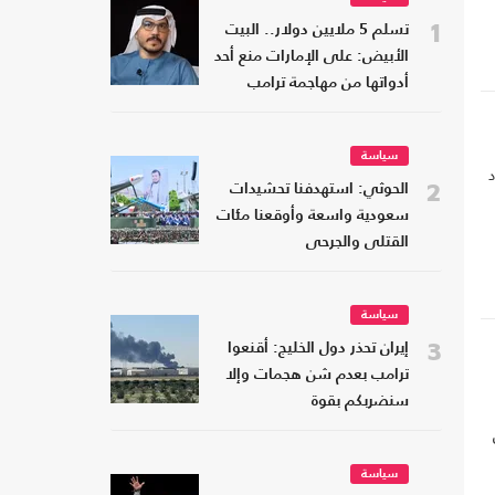
1
تسلم 5 ملايين دولار.. البيت
الأبيض: على الإمارات منع أحد
أدواتها من مهاجمة ترامب
سياسة
د
ر
2
الحوثي: استهدفنا تحشيدات
سعودية واسعة وأوقعنا مئات
القتلى والجرحى
سياسة
3
إيران تحذر دول الخليج: أقنعوا
ترامب بعدم شن هجمات وإلا
سنضربكم بقوة
سياسة