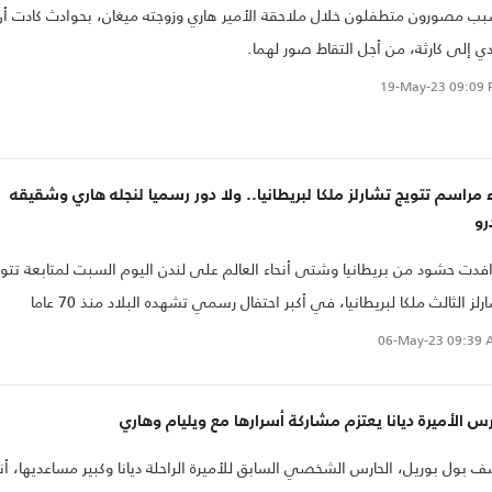
ب مصورون متطفلون خلال ملاحقة الأمير هاري وزوجته ميغان، بحوادث كادت أن
ي إلى كارثة، من أجل التقاط صور لهما.
19-May-23
09:09 
 مراسم تتويج تشارلز ملكا لبريطانيا.. ولا دور رسميا لنجله هاري وشقيقه
رو
فدت حشود من بريطانيا وشتى أنحاء العالم على لندن اليوم السبت لمتابعة تتوي
تشارلز الثالث ملكا لبريطانيا، في أكبر احتفال رسمي تشهده البلاد منذ 70 عاما
ن مراسم تتسم بالأبهة والفخامة ويعود تاريخها إلى ألف عام..
06-May-23
09:39 
س الأميرة ديانا يعتزم مشاركة أسرارها مع ويليام وهاري
 بول بوريل، الحارس الشخصي السابق للأميرة الراحلة ديانا وكبير مساعديها، أن