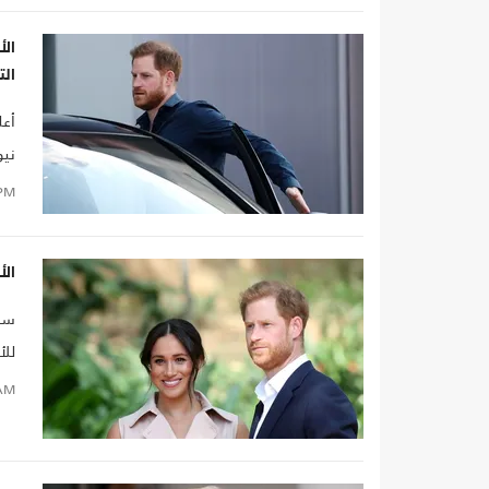
ال
ال
أعل
نيو
PM
الأ
سمح
للأ
AM