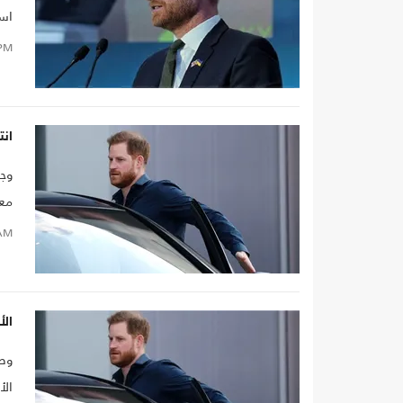
است
جدل
PM
تدا
وبق
الط
انت
الم
وجه
معا
الظ
AM
الأ
وصل
الأ