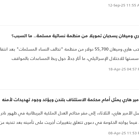
مؤسسته الألعاب الانتصارية (Invictus Games) ومؤسسة أركويل، التي تدعم
12-Sep-25
11:55 
ريع إعادة التأهيل الطبية للأطفال والجنود في مناطق النزاع. وتأتي هذه الزيارة
 أيام قليلة من لقاءه بوالده الملك تشارلز في المملكة المتحدة، مؤكداً أن هدفه
إضفاء الطابع الإنساني على الحرب وتسليط الضوء على معاناة المدنيين
ري وميغان يسحبان تمويلا من منظمة نسائية مسلمة.. ما السبب؟
عسكريين، في ظل تصاعد التوترات الأمنية في أوكرانيا، فيما يعكس نشاطه
سحب هاري وميغان 55,700 دولار من منظمة "تحالف النساء المسلمات" بعد انتقا
نساني الطويل، منذ خدمته العسكرية وعمله في دعم المصابين، التزامه المستم
ستها للاحتلال الإسرائيلي، ما أثار جدلاً حول ربط المساعدات بالمواقف
ايا السلام والإغاثة حول العالم.
ياسية.
18-Apr-25
04:57 
مير هاري يمثل أمام محكمة الاستئناف بلندن ويؤكد وجود تهديدات لأمنه
 الأمير هاري، الثلاثاء، إلى مقر محاكم العدل الملكية البريطانية في ظهور نادر
 فيما يواجه الحكومة في دعوى تتعلق بتغييرات أجريت على تأمينه بعد تنحيه عن
مه الملكية.
08-Apr-25
11:53 