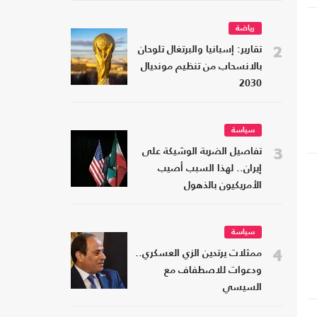
رياضة
2
تقارير: إسبانيا والبرتغال تلوحان
بالانسحاب من تنظيم مونديال
2030
سياسة
3
تفاصيل الضربة الوشيكة على
إيران.. لهذا السبب أصيب
الأمريكيون بالذهول
سياسة
4
ممثلات يرتدين الزي العسكري..
ودعوات للاصطفاف مع
السيسي