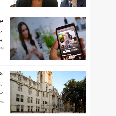
ميغ
احت
الإ
PM
أكثر من 100 دعوى فض
اعت
صحف
PM