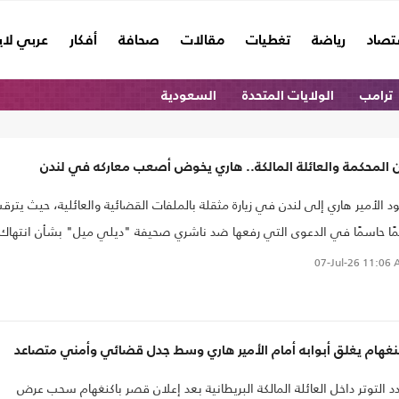
تصاد
رياضة
تغطيات
مقالات
صحافة
أفكار
عربي لا
ترامب
الولايات المتحدة
السعودية
 المحكمة والعائلة المالكة.. هاري يخوض أصعب معاركه في لندن
د الأمير هاري إلى لندن في زيارة مثقلة بالملفات القضائية والعائلية، حيث يترق
ًا حاسمًا في الدعوى التي رفعها ضد ناشري صحيفة "ديلي ميل" بشأن انتهاك
صوصية، في معركة قد تكون لها تداعيات مالية وسمعة كبيرة على الطرفين.
07-Jul-26
11:06 
تي هذه المواجهة القضائية في وقت لا تزال فيه علاقة هاري بالعائلة المالكة
وح مكانها منذ تخليه عن مهامه الرسمية وانتقاله إلى الولايات المتحدة، بينما ألق
لافات حول الحماية الأمنية وإمكانية لقائه بوالده الملك تشارلز الثالث بظلالها عل
نغهام يغلق أبوابه أمام الأمير هاري وسط جدل قضائي وأمني متصاعد
رته الحالية، التي تحولت إلى محطة جديدة في صراعه مع الإعلام البريطاني
د التوتر داخل العائلة المالكة البريطانية بعد إعلان قصر باكنغهام سحب عرض
مؤسسة الملكية.