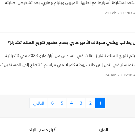
عد لمشاركة أسرارها مع نجليها الأميرين ويليام وهاري، بعد تشخيص إصابته
طان البروستاتا..
21-Feb-23
11:03 
 يطالب ريشي سوناك الأمير هاري بعدم حضور تتويج الملك تشارلز؟
سيتم تتويج الملك تشارلز الثالث في السادس من أيار/ مايو 2023 في كاتدرائية
منستر في لندن إلى جانب زوجته كاميلا في مراسم "تتطلع إلى المستقبل"،
ا لا يعرف هل سيحضر ابنه الأمير هاري أم لا..
24-Jan-23
06:18 
1
2
3
4
5
6
التالي
المزيد
أخبار حسب البلد