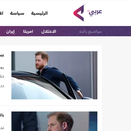
(current)
الرئيسية
سياسة
اق
مواضيع رائجة
الاحتلال
امريكا
إيران
بين
يعو
حكم
الخ
AM
وتأ
ترا
الخ
باك
زيا
تجد
وال