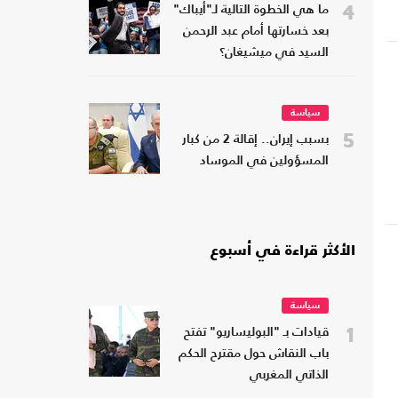
4
ما هي الخطوة التالية لـ"أيباك"
بعد خسارتها أمام عبد الرحمن
السيد في ميشيغان؟
سياسة
5
بسبب إيران.. إقالة 2 من كبار
المسؤولين في الموساد
الأكثر قراءة في أسبوع
سياسة
1
قيادات بـ "البوليساريو" تفتح
باب النقاش حول مقترح الحكم
الذاتي المغربي