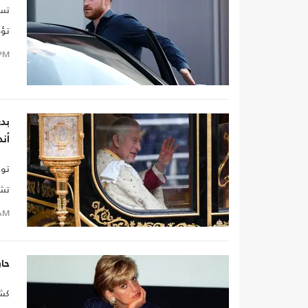
تسب
تؤد
PM
بدء
أند
توا
وضم
AM
حار
كشف