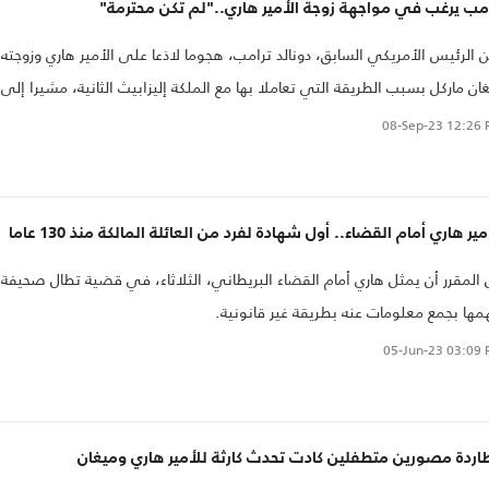
مب يرغب في مواجهة زوجة الأمير هاري.."لم تكن محترمة"
الرئيس الأمريكي السابق، دونالد ترامب، هجوما لاذعا على الأمير هاري وزوجته
ان ماركل بسبب الطريقة التي تعاملا بها مع الملكة إليزابيث الثانية، مشيرا إلى
ته في مواجهة ماركل لنقاشها حول أسلوب تعاملها.
08-Sep-23
12:26 
مير هاري أمام القضاء.. أول شهادة لفرد من العائلة المالكة منذ 130 عاما
المقرر أن يمثل هاري أمام القضاء البريطاني، الثلاثاء، في قضية تطال صحيفة
مها بجمع معلومات عنه بطريقة غير قانونية.
05-Jun-23
03:09 
ردة مصورين متطفلين كادت تحدث كارثة للأمير هاري وميغان