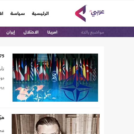
(current)
الرئيسية
سياسة
اق
مواضيع رائجة
امريكا
الاحتلال
إيران
75 عاما على حلف الناتو الذي وصل لحدود روسيا.. ماذا تع
دول
PM
هيّ