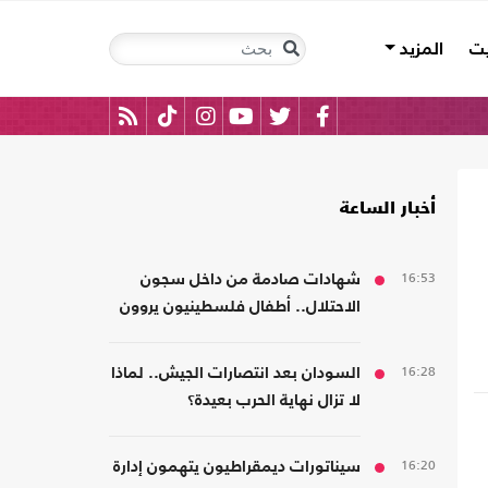
يت
المزيد
أخبار الساعة
16:53
شهادات صادمة من داخل سجون
الاحتلال.. أطفال فلسطينيون يروون
قصص التعذيب
16:28
السودان بعد انتصارات الجيش.. لماذا
لا تزال نهاية الحرب بعيدة؟
16:20
سيناتورات ديمقراطيون يتهمون إدارة