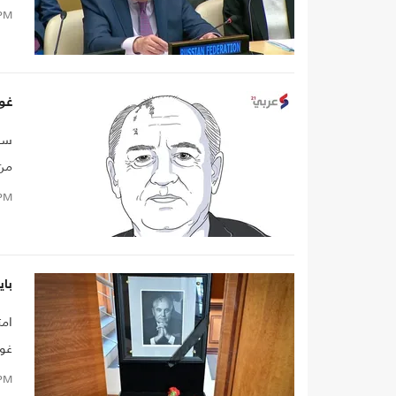
PM
العامة
غور
سمح
من 
الح
PM
باي
امت
غور
PM