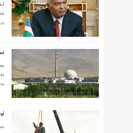
أعل
في 
AM
لما
يعت
يكو
سؤ
PM
أوك
تم 