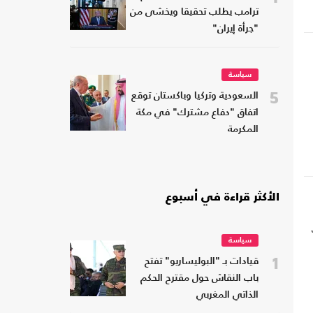
ترامب يطلب تحقيقا ويخشى من
"جرأة إيران"
سياسة
5
السعودية وتركيا وباكستان توقع
اتفاق "دفاع مشترك" في مكة
المكرمة
الأكثر قراءة في أسبوع
سياسة
1
قيادات بـ "البوليساريو" تفتح
باب النقاش حول مقترح الحكم
الذاتي المغربي