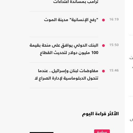
ترامب بمساندة اعتداءات
المستوطنين
16:19
"رفح الإنسانية" مدينة الموت
اح
15:50
البنك الدولي يوافق على منحة بقيمة
100 مليون دولار لتحديث القطاع
ت
المالي في سوريا
15:46
مفاوضات لبنان وإسرائيل.. عندما
تتحول الدبلوماسية لإدارة الصراع لا
لصناعة السلام
الأكثر قراءة اليوم
ى
سياسة