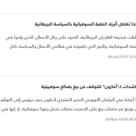
ا تغلغل أثرياء الحقبة السوفياتية بالسياسة البريطانية
ت صحيفة الغارديان البريطانية، الضوء على رجال الأعمال، الذين ولدوا في
قبة السوفياتية، والدور الذي يلعبونه في قطاعي الأعمال والسياسة داخل
طانيا.
26-Jul-20
01:25 
شدات لـ"أمازون" للتوقف عن بيع بضائع سوفييتية
 أعضاء في البرلمان الأوروبي المدير التنفيذي لأمازون جيف بيزوس إلى التوقّف
توزيع عبر منصات بيع على الانترنت منتجات تحمل رموزا سوفياتية، إذ إنها في
هم تسيء إلى ضحايا هذا النظام.
18-Nov-18
08:08 