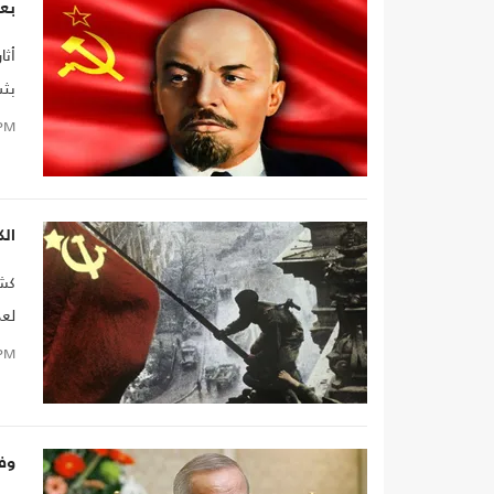
بع
أثا
الت
PM
الك
كشف
لعد
PM
وف