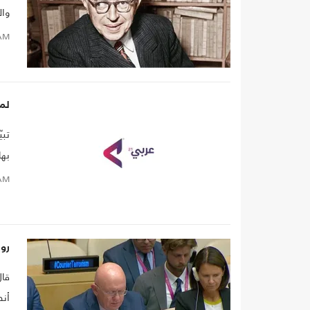
وال
للخ
AM
لم 
له 
لما
تبي
وال
AM
روس
قال
أنط