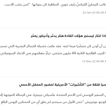
كاتب اليساريّ اللبنانيّ رئيف خوري. المناظرة كان عنوانها: "لمن يكتب الأديب:
اصّة أم للكافّة؟"، وكان يُفترض بطه حسين الدفاع عن "الكتابة للخاصّة"، وهو ما
22-Jan-23
04:28 
يفعله، معتبراً أنّ هذه الثنائيّة زائفة، وأنّ الأديب إنّما "يكتب لغيره، يكتب لمن يُت
أن يقرأ". أمّا خوري فتولّى الدفاع، كما كان متوقّعاً، عن "الكتابة للعامّة".
ذا اختار كيسنجر هؤلاء القادة:هتلر يدمّر وأديناور يعمّر
ّن أن أودن كان متبصّرا فيما كتبه. فقد فاقت حصيلة الخسائر البشرية التي تسبب
بها الحرب العالمية الثانية 60 مليون شخص، تركّزَ معظمهم في الاتحاد السوفياتي،
صين، وألمانيا وبولندا.
12-Dec-22
04:08 
يا قلقة من "التأشيرات" الأمريكية لحضور المحفل الأممي
 السفير الروسي لدى الأمم المتحدة، فاسيلي نيبينزيا، في الرسالة الموجهة إل
ونيو غوتيريش "حتى الأول من سبتمبر لم يتلق أي من الممثلين الروس البالغ