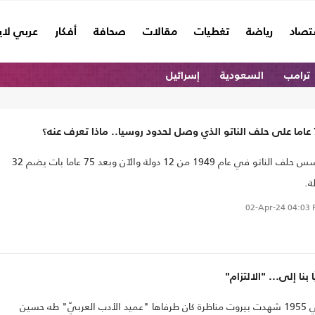
تصاد
رياضة
تغطيات
مقالات
صحافة
أفكار
عربي لا
ترامب
السعودية
إسرائيل
رف عنه؟
تأسس حلف الناتو في عام 1949 من 12 دولة والآن وبعد 75 عاما بات يضم 32
ة.
02-Apr-24
04:03 
ا بنا إلى... "الالتزام"
في 1955 شهدت بيروت مناظرة كان طرفاها "عميد الأدب العربيّ" طه حسين