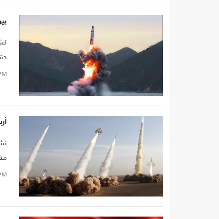
بيو
كشف
حقق
علي
PM
أرب
نشر
منا
الك
PM