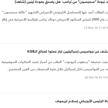
د نبوءة "سمبسون" عن ترامب: هل يصدق بعودة لينين (شاهد)
رت لقطات أعيد بثها للمسلسل الكرتوني الأمريكي اللشهير "عائلة سمبسون"
بثت عام 2000 لترشح السناتور الأمريكي دونالد ترامب للرئاسة الأمريكية في إطار
حذير من كارثة ستحل على أمريكا بانتخابه.
12-Nov-16
11:47 
شف عن جواسيس إسرائيليين كبار عملوا لصالح الـKGB
ت صحيفة "يديعوت أحرونوت" النقاب عن أسرار تجنيد المخابرات السوفييتية
د من الجواسيس داخل إسرائيل خلال فترة الستينيات من القرن المنصرم..
26-Oct-16
03:10 
اة الرئيس الأوزبكي إسلام كريموف