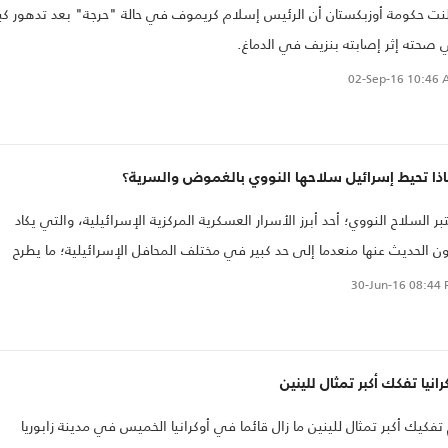
نت حكومة أوزبكستان أن الرئيس إسلام كريموف في حالة "حرجة" بعد تدهور كبي
صحته إثر إصابته بنزيف في الدماغ.
02-Sep-16
10:46 
ذا تحيط إسرائيل سلاحها النووي بالغموض والسرية؟
بر السلاح النووي؛ أحد أبرز الأسرار العسكرية المركزية الإسرائيلية، والتي يكاد
ن الحديث عنها منعدما إلى حد كبير في مختلف المحافل الإسرائيلية؛ ما يطرح
الا مهما؛ حول السبب في سياسة الغموض والسرية.
30-Jun-16
08:44 
رانيا تفكك أكبر تمثال للينين
تفكيك أكبر تمثال للينين ما زال قائما في أوكرانيا الخميس في مدينة زابوريا