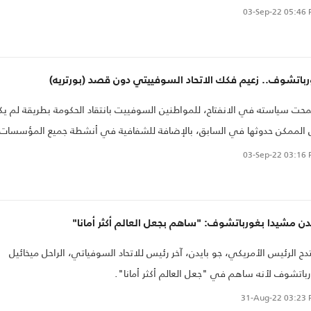
عددهم 56 (...) تأشيرة دخول للولايات المتحدة" قبل أسبوع من أعمال الجمعية
03-Sep-22
05:46 
 على مستوى عال من 20 إلى 26 أيلول/ سبتمبر في نيويورك.
باتشوف.. زعيم فكك الاتحاد السوفييتي دون قصد (بورتريه)
ت سياسته في الانفتاح، للمواطنين السوفييت بانتقاد الحكومة بطريقة لم يك
الممكن حدوثها في السابق، بالإضافة للشفافية في أنشطة جميع المؤسسات
كومية في الاتحاد السوفيتي.
03-Sep-22
03:16 
دن مشيدا بغورباتشوف: "ساهم بجعل العالم أكثر أمانا"
دح الرئيس الأمريكي، جو بايدن، آخر رئيس للاتحاد السوفياتي، الراحل ميخائيل
باتشوف لأنه ساهم في "جعل العالم أكثر أمانا".
31-Aug-22
03:23 