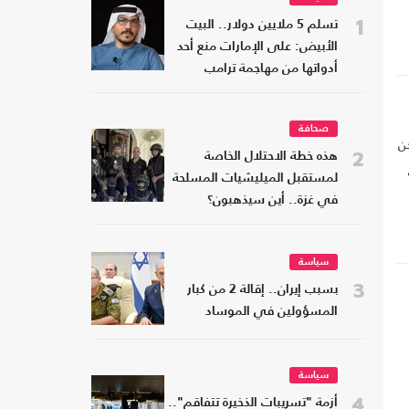
1
تسلم 5 ملايين دولار.. البيت
الأبيض: على الإمارات منع أحد
أدواتها من مهاجمة ترامب
صحافة
ن
2
هذه خطة الاحتلال الخاصة
لمستقبل الميليشيات المسلحة
في غزة.. أين سيذهبون؟
سياسة
3
بسبب إيران.. إقالة 2 من كبار
المسؤولين في الموساد
سياسة
4
أزمة "تسريبات الذخيرة تتفاقم"..