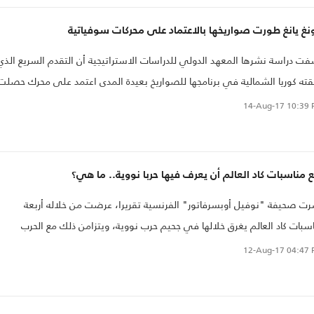
نغ يانغ طورت صواريخها بالاعتماد على محركات سوفياتية
ت دراسة نشرها المعهد الدولي للدراسات الاستراتيجية أن التقدم السريع الذي
ته كوريا الشمالية في برنامجها للصواريخ بعيدة المدى اعتمد على محرك حصلت
ه من مصنع في الاتحاد السوفياتي سابقا.
14-Aug-17
10:39 
ع مناسبات كاد العالم أن يعرف فيها حربا نووية.. ما هي؟
ت صحيفة "نوفيل أوبسرفاتور" الفرنسية تقريرا، عرضت من خلاله أربعة
سبات كاد العالم يغرق خلالها في جحيم حرب نووية، ويتزامن ذلك مع الحرب
لامية بين مجنون الولايات المتحدة
12-Aug-17
04:47 