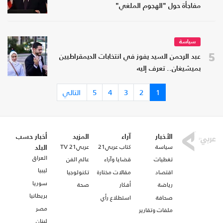
مفاجأة حول "الهجوم الملغي"
سياسة
5
عبد الرحمن السيد يفوز في انتخابات الديمقراطيين
بميشيغان.. تعرف إليه
1
2
3
4
5
التالي
الأخبار
آراء
المزيد
أخبار حسب
سياسة
كتاب عربي21
عربي21 TV
البلد
العراق
تغطيات
قضايا وآراء
عالم الفن
ليبيا
اقتصاد
مقالات مختارة
تكنولوجيا
سوريا
رياضة
أفكار
صحة
بريطانيا
صحافة
استطلاع رأي
مصر
ملفات وتقارير
لبنان