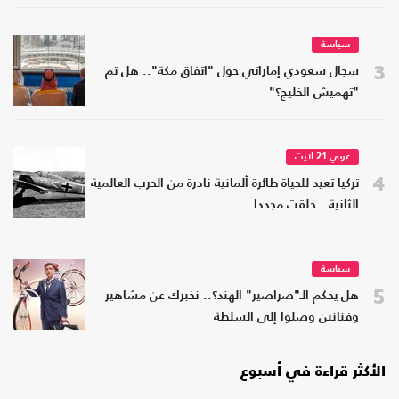
سياسة
3
سجال سعودي إماراتي حول "اتفاق مكة".. هل تم
"تهميش الخليج؟"
عربي 21 لايت
4
تركيا تعيد للحياة طائرة ألمانية نادرة من الحرب العالمية
الثانية.. حلقت مجددا
سياسة
5
هل يحكم الـ"صراصير" الهند؟.. نخبرك عن مشاهير
وفنانين وصلوا إلى السلطة
الأكثر قراءة في أسبوع