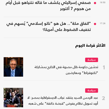
19:58
صحفي إسرائيلي يكشف ما قاله نتنياهو قبل أيام
من هجوم 7 أكتوبر
17:26
"اتفاق مكة".. هل هو "ناتو إسلامي" يُسهم في
تخفيف الضغوط على أمريكا؟
الأكثر قراءة اليوم
سياسة
1
تدشين حكومة ظل مصرية في الخارج بمشاركة
"تكنوقراط" ومعارضين
سياسة
2
عبد الرحمن السيد ينتقد غياب الديمقراطية بمصر: لا
أريد تمويل نظام يفرض "قبضة خانقة" على شعبه