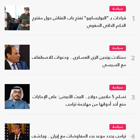
سياسة
1
قيادات بـ "البوليساريو" تفتح باب النقاش حول مقترح
الحكم الذاتي المغربي
سياسة
2
ممثلات يرتدين الزي العسكري.. ودعوات للاصطفاف
مع السيسي
سياسة
3
تسلم 5 ملايين دولار.. البيت الأبيض: على الإمارات
منع أحد أدواتها من مهاجمة ترامب
سياسة
4
ترامب يحدد موعد بدء المفاوضات مع إيران.. ويكشف