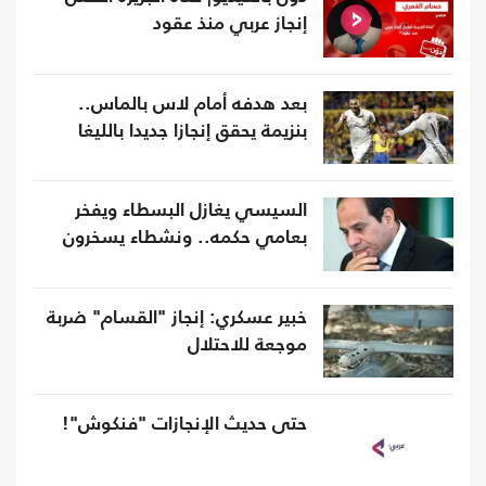
إنجاز عربي منذ عقود
بعد هدفه أمام لاس بالماس..
بنزيمة يحقق إنجازا جديدا بالليغا
السيسي يغازل البسطاء ويفخر
بعامي حكمه.. ونشطاء يسخرون
خبير عسكري: إنجاز "القسام" ضربة
موجعة للاحتلال
حتى حديث الإنجازات "فنكوش"!