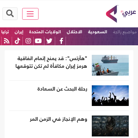
مواضيع رائجة
السعودية
الاحتلال
الولايات المتحدة
إيران
تركيا
باكستان
"هآرتس": قد يمنح إتمام اتفاقية
هرمز إيران مكافأة لم تكن تتوقعها
رحلة البحث عن السعادة
وهم الإنجاز في الزمن المر