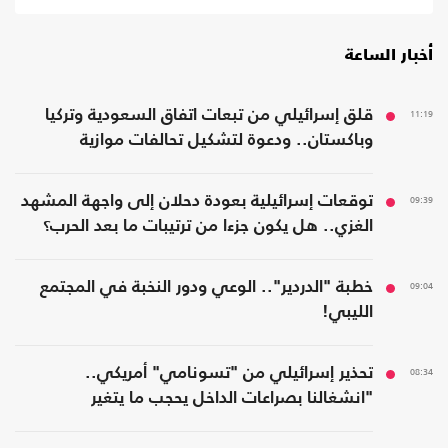
أخبار الساعة
11:19
قلق إسرائيلي من تبعات اتفاق السعودية وتركيا
وباكستان.. ودعوة لتشكيل تحالفات موازية
09:39
توقعات إسرائيلية بعودة دحلان إلى واجهة المشهد
الغزي.. هل يكون جزءا من ترتيبات ما بعد الحرب؟
09:04
خطبة "الدردير".. الوعي ودور النخبة في المجتمع
الليبي!
08:34
تحذير إسرائيلي من "تسونامي" أمريكي..
"انشغالنا بصراعات الداخل يحجب ما يتغير
بواشنطن"