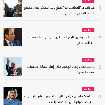
سياسة
1
قيادات بـ "البوليساريو" تفتح باب النقاش حول مقترح
الحكم الذاتي المغربي
سياسة
2
ممثلات يرتدين الزي العسكري.. ودعوات للاصطفاف
مع السيسي
سياسة
3
ترامب يعلن إلغاء الهجوم على إيران مقابل صفقة..
هذه ملامحها
سياسة
4
تسلم 5 ملايين دولار.. البيت الأبيض: على الإمارات
منع أحد أدواتها من مهاجمة ترامب