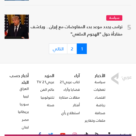
سياسة
5
ترامب يحدد موعد بدء المفاوضات مع إيران.. ويكشف
مفاجأة حول "الهجوم الملغي"
1
2
التالي
الأخبار
آراء
المزيد
أخبار حسب
سياسة
كتاب عربي21
عربي21 TV
البلد
العراق
تغطيات
قضايا وآراء
عالم الفن
ليبيا
اقتصاد
مقالات مختارة
تكنولوجيا
سوريا
رياضة
أفكار
صحة
بريطانيا
صحافة
استطلاع رأي
مصر
ملفات وتقارير
لبنان
تابعنا على