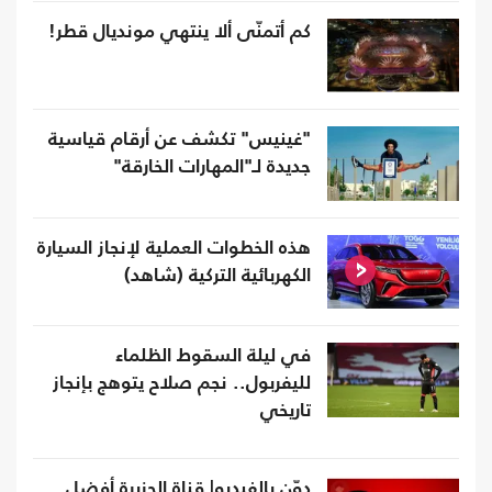
كم أتمنّى ألا ينتهي مونديال قطر!
"غينيس" تكشف عن أرقام قياسية
جديدة لـ"المهارات الخارقة"
هذه الخطوات العملية لإنجاز السيارة
الكهربائية التركية (شاهد)
في ليلة السقوط الظلماء
لليفربول.. نجم صلاح يتوهج بإنجاز
تاريخي
دوّن بالفيديو| قناة الجزيرة أفضل