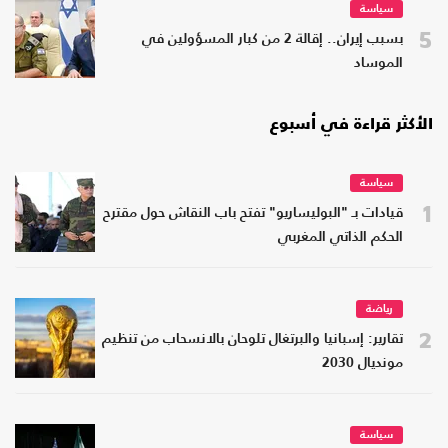
سياسة
5
بسبب إيران.. إقالة 2 من كبار المسؤولين في
الموساد
الأكثر قراءة في أسبوع
سياسة
1
قيادات بـ "البوليساريو" تفتح باب النقاش حول مقترح
الحكم الذاتي المغربي
رياضة
2
تقارير: إسبانيا والبرتغال تلوحان بالانسحاب من تنظيم
مونديال 2030
سياسة