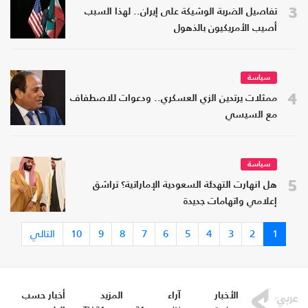
3
تفاصيل الضربة الوشيكة على إيران.. لهذا السبب
أصيب الأمريكيون بالذهول
سياسة
4
ممثلات يرتدين الزي العسكري.. ودعوات للاصطفاف
مع السيسي
سياسة
5
هل انهارت التهدئة السعودية الإماراتية؟ تراشق
إعلامي واتهامات جديدة
1
2
3
4
5
6
7
8
9
10
التالي
الأخبار
آراء
المزيد
أخبار حسب