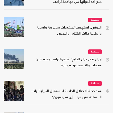
منع أحد أدواتها من مهاجمة ترامب
سياسة
2
الحوثي: استهدفنا تحشيدات سعودية واسعة
وأوقعنا مئات القتلى والجرحى
سياسة
3
إيران تحذر دول الخليج: أقنعوا ترامب بعدم شن
هجمات وإلا سنضربكم بقوة
صحافة
4
هذه خطة الاحتلال الخاصة لمستقبل الميليشيات
المسلحة في غزة.. أين سيذهبون؟