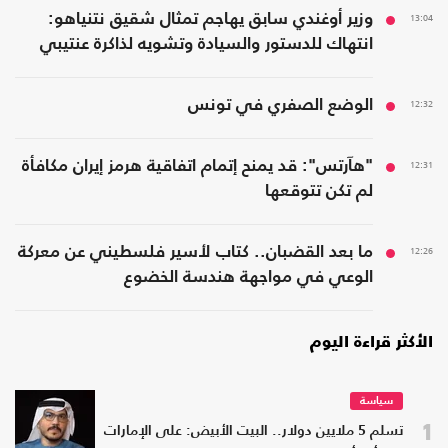
13:04
وزير أوغندي سابق يهاجم تمثال شقيق نتنياهو:
انتهاك للدستور والسيادة وتشويه لذاكرة عنتيبي
12:32
الوضع الصفري في تونس
12:31
"هآرتس": قد يمنح إتمام اتفاقية هرمز إيران مكافأة
لم تكن تتوقعها
12:26
ما بعد القضبان.. كتاب لأسير فلسطيني عن معركة
الوعي في مواجهة هندسة الخضوع
الأكثر قراءة اليوم
سياسة
1
تسلم 5 ملايين دولار.. البيت الأبيض: على الإمارات