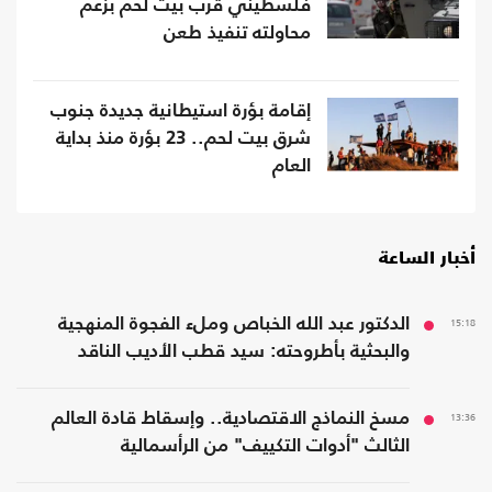
فلسطيني قرب بيت لحم بزعم
محاولته تنفيذ طعن
إقامة بؤرة استيطانية جديدة جنوب
شرق بيت لحم.. 23 بؤرة منذ بداية
العام
أخبار الساعة
15:18
الدكتور عبد الله الخباص وملء الفجوة المنهجية
والبحثية بأطروحته: سيد قطب الأديب الناقد
13:36
مسخ النماذج الاقتصادية.. وإسقاط قادة العالم
الثالث "أدوات التكييف" من الرأسمالية