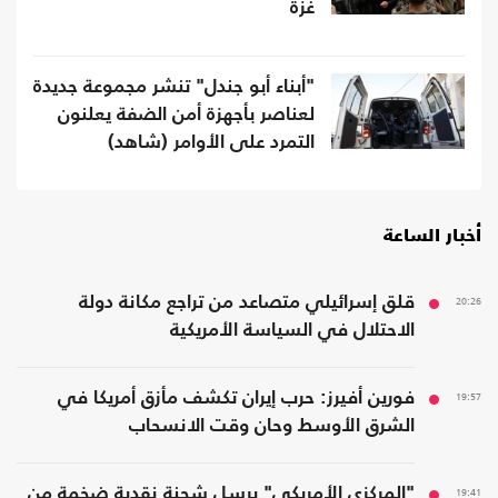
غزة
"أبناء أبو جندل" تنشر مجموعة جديدة
لعناصر بأجهزة أمن الضفة يعلنون
التمرد على الأوامر (شاهد)
أخبار الساعة
20:26
قلق إسرائيلي متصاعد من تراجع مكانة دولة
الاحتلال في السياسة الأمريكية
19:57
فورين أفيرز: حرب إيران تكشف مأزق أمريكا في
الشرق الأوسط وحان وقت الانسحاب
19:41
"المركزي الأمريكي" يرسل شحنة نقدية ضخمة من