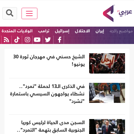
مواضيع رائجة
إيران
الاحتلال
إسرائيل
ترامب
الولايات المتحدة
امريكا
الشيخ حسني في مهرجان ثورة 30
يونيو!
في الذكرى الـ13 لحملة "تمرد"..
نشطاء يواجهون السيسي باستمارة
"تشرد"
السجن مدى الحياة لرئيس كوريا
الجنوبية السابق بتهمة "التمرد"..