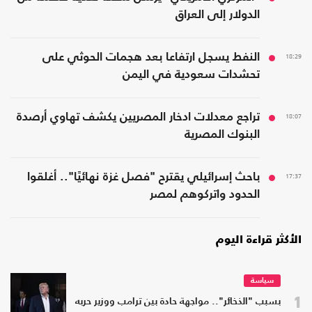
الدولار إلى العراق
18:29
النفط يسجل ارتفاعا بعد هجمات الحوثي على
تحشدات سعودية في اليمن
18:07
تراجع معدلات ادخار المصريين يكشف تهاوي أرصدة
البنوك المصرية
17:37
باحث إسرائيلي يقترح "فصل غزة نهائيًا".. أغلقوا
الحدود واتركوهم لمصر
الأكثر قراءة اليوم
سياسة
1
بسبب "الذخائر".. مواجهة حادة بين ترامب ووزير حربه