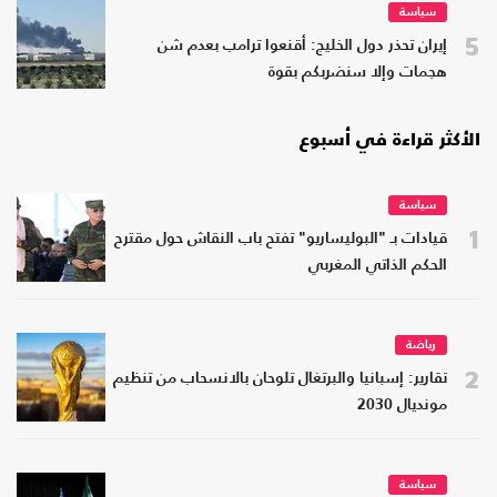
سياسة
5
إيران تحذر دول الخليج: أقنعوا ترامب بعدم شن
هجمات وإلا سنضربكم بقوة
الأكثر قراءة في أسبوع
سياسة
1
قيادات بـ "البوليساريو" تفتح باب النقاش حول مقترح
الحكم الذاتي المغربي
رياضة
2
تقارير: إسبانيا والبرتغال تلوحان بالانسحاب من تنظيم
مونديال 2030
سياسة