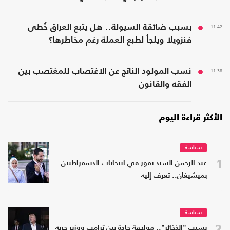
11:42
بسبب ضائقة السيولة.. هل يتبع العراق خُطى
فنزويلا ويلجأ لطبع العملة رغم مخاطرها؟
11:38
نسب المولود الناتج عن الاغتصاب للمغتصب بين
الفقه والقانون
الأكثر قراءة اليوم
سياسة
1
عبد الرحمن السيد يفوز في انتخابات الديمقراطيين
بميشيغان.. تعرف إليه
سياسة
2
بسبب "الذخائر".. مواجهة حادة بين ترامب ووزير حربه