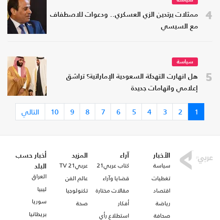
سياسة
4
ممثلات يرتدين الزي العسكري.. ودعوات للاصطفاف
مع السيسي
سياسة
5
هل انهارت التهدئة السعودية الإماراتية؟ تراشق
إعلامي واتهامات جديدة
1
2
3
4
5
6
7
8
9
10
التالي
الأخبار
آراء
المزيد
أخبار حسب
سياسة
كتاب عربي21
عربي21 TV
البلد
العراق
تغطيات
قضايا وآراء
عالم الفن
ليبيا
اقتصاد
مقالات مختارة
تكنولوجيا
سوريا
رياضة
أفكار
صحة
بريطانيا
صحافة
استطلاع رأي