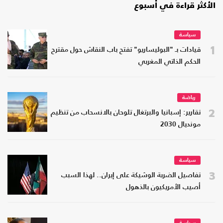
الأكثر قراءة في أسبوع
سياسة
1
قيادات بـ "البوليساريو" تفتح باب النقاش حول مقترح
الحكم الذاتي المغربي
رياضة
2
تقارير: إسبانيا والبرتغال تلوحان بالانسحاب من تنظيم
مونديال 2030
سياسة
3
تفاصيل الضربة الوشيكة على إيران.. لهذا السبب
أصيب الأمريكيون بالذهول