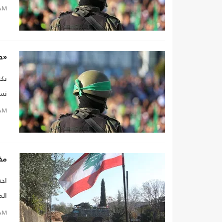
AM
«ح
تسع
AM
مفا
اخت
الم
AM