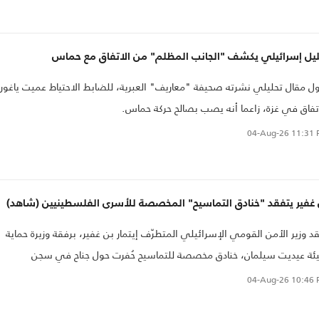
ليل إسرائيلي يكشف "الجانب المظلم" من الاتفاق مع حماس
ول مقال تحليلي نشرته صحيفة "معاريف" العبرية، للضابط الاحتياط عميت ياغور
تفاق في غزة، زاعما أنه يصب بصالح حركة حماس.
04-Aug-26
11:31 
 غفير يتفقد "خنادق التماسيح" المخصصة للأسرى الفلسطينيين (شاهد)
د وزير الأمن القومي الإسرائيلي المتطرّف إيتمار بن غفير، برفقة وزيرة حماية
يئة عيديت سيلمان، خنادق مخصصة للتماسيح حُفرت حول جناح في سجن
تسيعوت” الذي يضمّ أسرى فلسطينيين.
04-Aug-26
10:46 