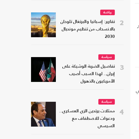
رياضة
2
تقارير: إسبانيا والبرتغال تلوحان
،
بالانسحاب من تنظيم مونديال
2030
سياسة
3
تفاصيل الضربة الوشيكة على
إيران.. لهذا السبب أصيب
الأمريكيون بالذهول
ي
سياسة
4
ممثلات يرتدين الزي العسكري..
ودعوات للاصطفاف مع
السيسي