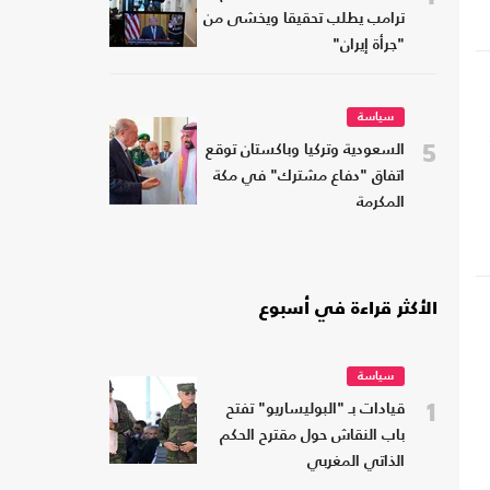
ترامب يطلب تحقيقا ويخشى من
"جرأة إيران"
سياسة
5
السعودية وتركيا وباكستان توقع
اتفاق "دفاع مشترك" في مكة
المكرمة
الأكثر قراءة في أسبوع
سياسة
1
قيادات بـ "البوليساريو" تفتح
باب النقاش حول مقترح الحكم
الذاتي المغربي