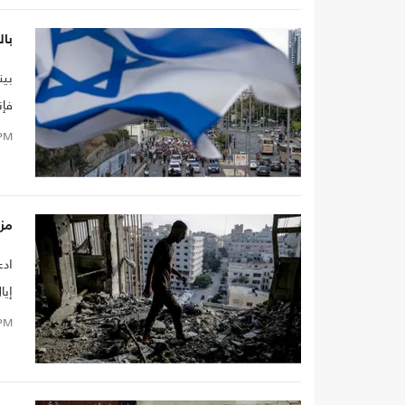
بال
بين
فإن
خطو
PM
مزا
ادع
إيا
عمل
PM