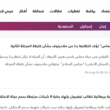
تصاد
رياضة
تغطيات
مقالات
صحافة
أفكار
عربي لا
إيران
إسرائيل
السعودية
اس" تؤكد انتظارها ردا من ملادينوف بشأن خارطة المرحلة الثانية
 القيادي في حركة حماس باسم نعيم، الأربعاء، أن الحركة لا تزال تنتظر ردا رسميا
الممثل الأعلى لـ"مجلس السلام" نيكولاي ملادينوف بشأن خارطة المرحلة
انية..
05-Aug-26
09:32 
 بريطانية تطالب ليفربول بإنهاء رعاية 6 شركات مرتبطة بدعم دولة الاحتلال
بت نائبة بريطانية ليفربول بإنهاء رعاية ست شركات متهمة بدعم الاحتلال، داعية