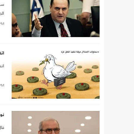
سلط
الج
PM
اتف
اتف
PM
نو
قا