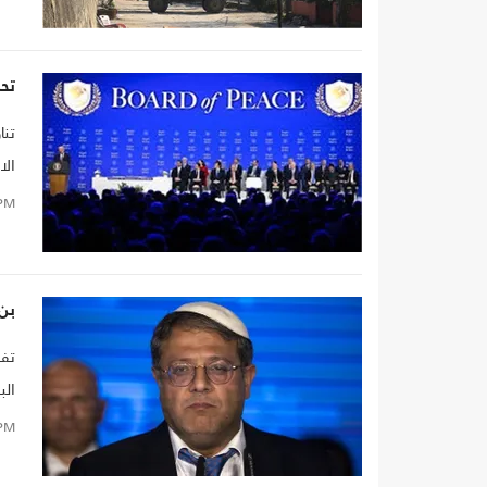
تح
تنا
الا
PM
بن
تفق
الب
“ك
PM