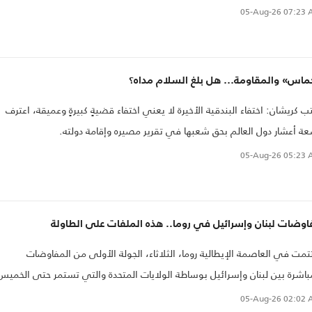
05-Aug-26
07:23 
ماس» والمقاومة… هل بلغ السلام مداه؟
يكتب كريشان: اختفاء البندقية الأخيرة لا يعني اختفاء قضيةٍ كبيرةٍ وعميقة، اعترف
ة أعشار دول العالم بحق شعبها في تقرير مصيره وإقامة دولته.
05-Aug-26
05:23 
وضات لبنان وإسرائيل في روما.. هذه الملفات على الطاولة
تمت في العاصمة الإيطالية روما، الثلاثاء، الجولة الأولى من المفاوضات
باشرة بين لبنان وإسرائيل بوساطة الولايات المتحدة والتي تستمر حتى الخميس
05-Aug-26
02:02 