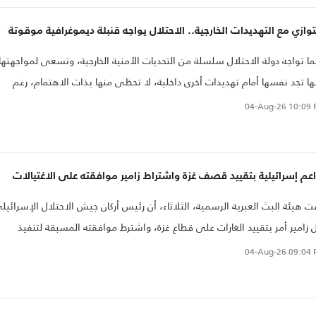
توازي مع التهديدات الخارجية.. الاحتلال يواجه قنبلة ديموغرافية موقوتة
ما تواجه دولة الاحتلال سلسلة من التحديات الأمنية الخارجية، وتسعى لمواجهتها
ها تجد نفسها أمام تهديدات أخرى داخلية، لا تحظى منها بذات الاهتمام، رغم
رتها على مستقبلها ووجودها، وآخرها التهديد الديموغرافي.
04-Aug-26
10:09 
عم إسرائيلية بتقييد قصف غزة واشتراط زامير موافقته على الاغتيالات
ت هيئة البث العبرية الرسمية، الثلاثاء، أن رئيس أركان جيش الاحتلال الإسرائيل
ل زامير أمر بتقييد الغارات على قطاع غزة، واشترط موافقته المسبقة لتنفيذ
يات اغتيال..
04-Aug-26
09:04 