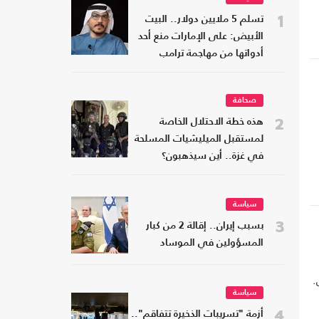
1
تسلم 5 ملايين دولار.. البيت
الأبيض: على الإمارات منع أحد
أدواتها من مهاجمة ترامب
صحافة
2
هذه خطة الاحتلال الخاصة
لمستقبل الميليشيات المسلحة
في غزة.. أين سيذهبون؟
سياسة
3
بسبب إيران.. إقالة 2 من كبار
المسؤولين في الموساد
.
سياسة
4
أزمة "تسريبات الذخيرة تتفاقم"..