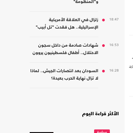
و"المنظومة"
18:47
زلزال في العلاقة الأمريكية
الإسرائيلية.. هل فقدت "تل أبيب"
دعم واشنطن التاريخي؟
16:53
شهادات صادمة من داخل سجون
الاحتلال.. أطفال فلسطينيون يروون
قصص التعذيب
كة
16:28
السودان بعد انتصارات الجيش.. لماذا
لا تزال نهاية الحرب بعيدة؟
الأكثر قراءة اليوم
سياسة