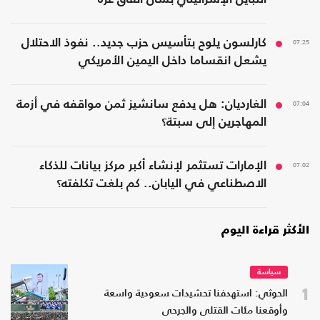
07:25
كارلسون يلوح بتأسيس حزب جديد.. نفوذ الاحتلال
يشعل انقساما داخل اليمين الأمريكي
07:04
الغارديان: هل يدفع سانشيز ثمن مواقفه في أزمة
المهاجرين إلى سبتة؟
07:02
الإمارات تستثمر لإنشاء أكبر مركز بيانات للذكاء
الاصطناعي في اليابان.. كم بلغت تكلفته؟
الأكثر قراءة اليوم
سياسة
1
الحوثي: استهدفنا تحشيدات سعودية واسعة
وأوقعنا مئات القتلى والجرحى