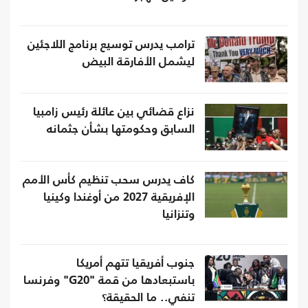
ترامب يدرس توسيع برنامج اللاجئين
ليشمل الأفارقة البيض
نزاع قضائي بين عائلة رئيس زامبيا
السابق وحكومتها بشأن جثمانه
كاف يدرس سحب تنظيم كأس الأمم
الإفريقية 2027 من أوغندا وكينيا
وتنزانيا
جنوب أفريقيا تتهم أمريكا
باستبعادها من قمة "G20" وفرنسا
تنفي.. ما الحقيقة؟