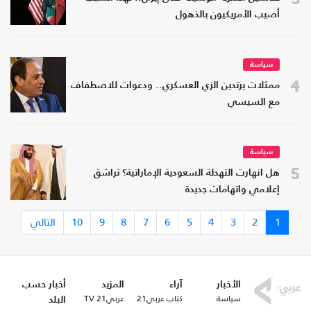
أصيب الأمريكيون بالذهول
سياسة
4
ممثلات يرتدين الزي العسكري.. ودعوات للاصطفاف
مع السيسي
سياسة
5
هل انهارت التهدئة السعودية الإماراتية؟ تراشق
إعلامي واتهامات جديدة
1
2
3
4
5
6
7
8
9
10
التالي
الأخبار
آراء
المزيد
أخبار حسب
سياسة
كتاب عربي21
عربي21 TV
البلد