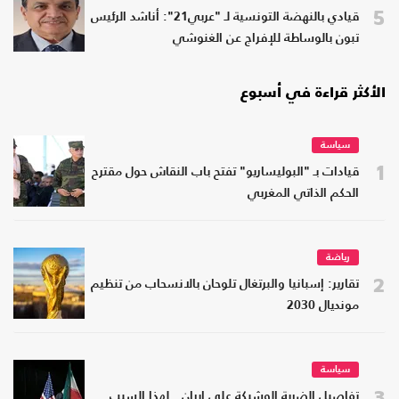
5
قيادي بالنهضة التونسية لـ "عربي21": أناشد الرئيس
تبون بالوساطة للإفراج عن الغنوشي
الأكثر قراءة في أسبوع
سياسة
1
قيادات بـ "البوليساريو" تفتح باب النقاش حول مقترح
الحكم الذاتي المغربي
رياضة
2
تقارير: إسبانيا والبرتغال تلوحان بالانسحاب من تنظيم
مونديال 2030
سياسة
3
تفاصيل الضربة الوشيكة على إيران.. لهذا السبب