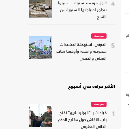
4
لأول مرة منذ سنوات.. سوريا
تتجاوز احتياجاتها السنوية من
القمح
جاج
سياسة
5
الحوثي: استهدفنا تحشيدات
سعودية واسعة وأوقعنا مئات
القتلى والجرحى
الأكثر قراءة في أسبوع
ة
سياسة
1
قيادات بـ "البوليساريو" تفتح
باب النقاش حول مقترح الحكم
الذاتي المغربي