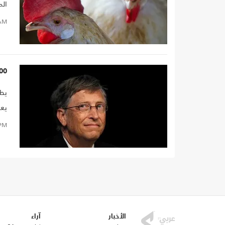
الم
هذا
AM
الط
100 ألف دجاجة هبة بيل غي
يطل
يعي
PM
الأخبار
آراء