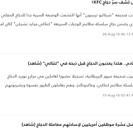
كُشف سرّ دجاج KFC؟
ت صحيفة "شيكاغو تريبيون" أنها اكتشفت الوصفة السرية جدا للدجاج المقلي
ي يضمن نجاح سلسلة مطاعم الوجبات السريعة "كنتاكي فرايد تشيكن" (كاي اف
، مثيرة شهية الكثير من الأمريكيين وفضولهم.
26-Aug-16
06:13 
م.. هكذا يعذبون الدجاج قبل ذبحه في "كنتاكي" (شاهد)
ت صحيفة ميرور البريطانية، تسجيلا مصورا لعاملين في مزارع توريد الدجاج
سلة مطاعم كنتاكي، وماكدونالدز، وهم يعاملون الطيور بقسوة ويضربونهم
كلونهم وهم أحياء.
15-Aug-16
03:47 
ل عشرة موظفين أمريكيين لإساءتهم معاملة الدجاج (شاهد)