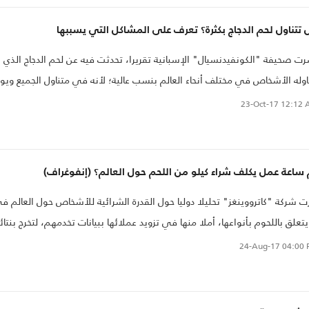
تتناول لحم الدجاج بكثرة؟ تعرف على المشاكل التي يسببها
ت صحيفة "الكونفيدنسيال" الإسبانية تقريرا، تحدثت فيه عن لحم الدجاج الذي
اوله الأشخاص في مختلف أنحاء العالم بنسب عالية؛ لأنه في متناول الجميع ويو
ة كبيرة من البروتينات. في المقابل، بات لحم الدجاج يشكل خطرا على صحة
23-Oct-17
12:12 
نسان، نظرا لتغير طرق تربية الدجاج.
ساعة عمل يكلف شراء كيلو من اللحم حول العالم؟ (إنفوغراف)
ت شركة "كاترووينغز" تحليلا دوليا حول القدرة الشرائية للأشخاص حول العالم ف
يتعلق باللحوم بأنواعها، أملا منها في تزويد عملائها ببيانات تخدمهم، لتخرج بنتائ
رة للاهتمام تظهر تباينا واسعا في قدرة الناس على تحمل تكاليف اللحوم..
24-Aug-17
04:00 