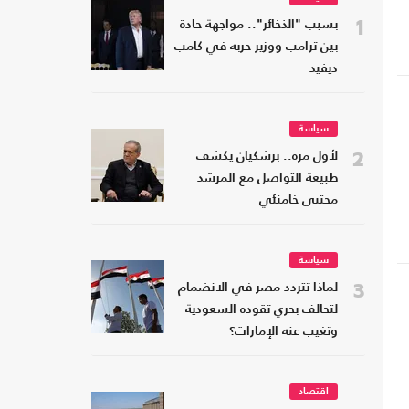
1
بسبب "الذخائر".. مواجهة حادة
بين ترامب ووزير حربه في كامب
ديفيد
سياسة
2
لأول مرة.. بزشكيان يكشف
طبيعة التواصل مع المرشد
مجتبى خامنئي
سياسة
3
لماذا تتردد مصر في الانضمام
لتحالف بحري تقوده السعودية
وتغيب عنه الإمارات؟
اقتصاد