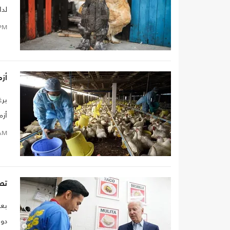
لدا
أطو
PM
أزمة ا
أزمة ال
AM
تص
دول