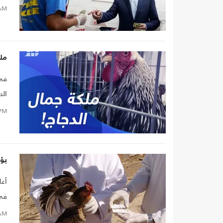
AM
ملك
في 
الد
PM
بؤر
أعل
في 
AM