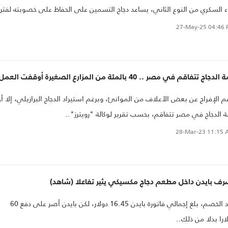
ء السكري من النوع الثاني، يساعد دجاج التسمين على الحفاظ على خصوبته لفترة
ل وإنتاج المزيد من البيض.
27-May-25
04:46 
لدجاج تتفاقم في مصر .. 40 بالمئة من المزارع الصغيرة أوقفت العمل
برغم الإفراج عن بعض الأعلاف من الموانئ، وبرغم استيراد الدجاج البرازيلي، إلا أ
دجاج في مصر تتفاقم، بحسب تقرير لوكالة "رويترز"..
28-Mar-23
11:15 
رف بايدن داخل مطعم دجاج مكسيكي يثير تفاعلا (شاهد)
بعد الخصم، بلغ إجمالي فاتورة بايدن 16.45 دولار، لكن بايدن أصر على دفع 60
ارا بدلا من ذلك..