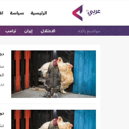
(current)
الرئيسية
سياسة
اق
مواضيع رائجة
الاحتلال
إيران
ترامب
دجا
محم
الع
على
AM
الذ
دوا
كشف