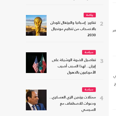
رياضة
2
تقارير: إسبانيا والبرتغال تلوحان
فر
بالانسحاب من تنظيم مونديال
2030
سياسة
3
تفاصيل الضربة الوشيكة على
إيران.. لهذا السبب أصيب
الأمريكيون بالذهول
ي
ج
سياسة
4
ممثلات يرتدين الزي العسكري..
ودعوات للاصطفاف مع
السيسي