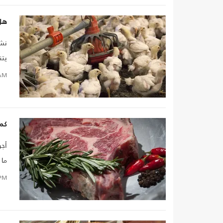
هل 
نشر
يتن
كمي
AM
الإ
كم 
أجر
ما 
مثي
PM