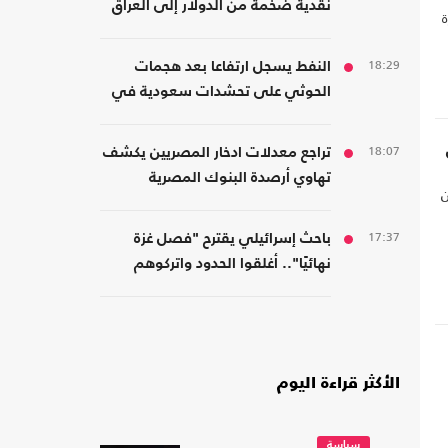
نقدية ضخمة من الدولار إلى العراق
18:29
النفط يسجل ارتفاعا بعد هجمات
الحوثي على تحشدات سعودية في
اليمن
18:07
تراجع معدلات ادخار المصريين يكشف
تهاوي أرصدة البنوك المصرية
ن
17:37
باحث إسرائيلي يقترح "فصل غزة
نهائيًا".. أغلقوا الحدود واتركوهم
لمصر
الأكثر قراءة اليوم
سياسة