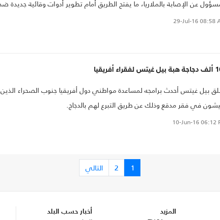
سؤول عن الإصابة بالملاريا، ما يفتح الطريق أمام تطوير أدوات وقائية جديدة ضد
 المرض المزمن، على ما أظهرت دراسة حديثة نشرتها مجلة "ملاريا جورنال"
29-Jul-16
08:58 
بية.
تس لفقراء أفريقيا
ق بيل غيتس أحدث برامجه لمساعدة مواطني دول أفريقيا جنوب الصحراء الذين
شون في فقر مدقع وذلك عن طريق التبرع لهم بالدجاج.
10-Jun-16
06:12 
1
2
التالي
المزيد
أخبار حسب البلد