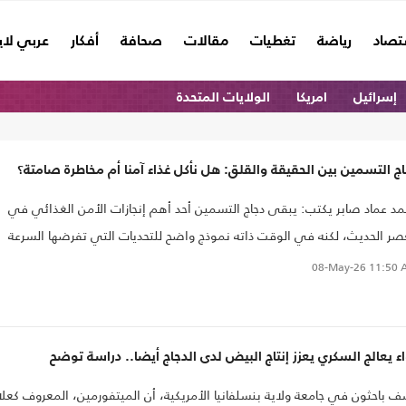
تصاد
رياضة
تغطيات
مقالات
صحافة
أفكار
عربي لا
إسرائيل
امريكا
الولايات المتحدة
ج التسمين بين الحقيقة والقلق: هل نأكل غذاء آمنا أم مخاطرة صامتة؟
د عماد صابر يكتب: يبقى دجاج التسمين أحد أهم إنجازات الأمن الغذائي في
صر الحديث، لكنه في الوقت ذاته نموذج واضح للتحديات التي تفرضها السرعة
 الجودة. الحقيقة ليست في التهويل الذي يصوره كخطر مطلق، ولا في التهوي
08-May-26
11:50 
ي يقدمه كغذاء مثالي بلا عيوب
ء يعالج السكري يعزز إنتاج البيض لدى الدجاج أيضا.. دراسة توضح
 باحثون في جامعة ولاية بنسلفانيا الأمريكية، أن الميتفورمين، المعروف كعلا