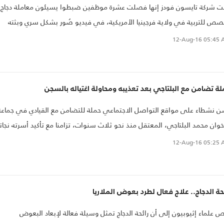
ت شركة تايسون فودز إنها فصلت عشرة موظفين ضبطوا يسيئون معاملة دجاج
ص للتربية في ولاية فرجينيا الأمريكية، في فيديو صُور بشكل سري وبثته
عة للدفاع عن حقوق الحيوان، الخميس.
12-Aug-16
05:45 
ة تضامن مع البلتاجي بعد تعذيبه ومحاولة اغتياله بالسجن
 نشطاء على مواقع التواصل الاجتماعي حملة للتضامن مع القيادي في جماعة
خوان محمد البلتاجي، المعتقل منذ نحو ثلاث سنوات، تزامنا مع تأكيد أسرته نجات
محاولة اغتيال في سجون الانقلاب.
12-Aug-16
05:25 
حة الدجاج.. علاج فعال لطرد بعوض الملاريا
 علماء إثيوبيون إلى أن رائحة الدجاج تمثل وسيلة فعالة لإبعاد البعوض