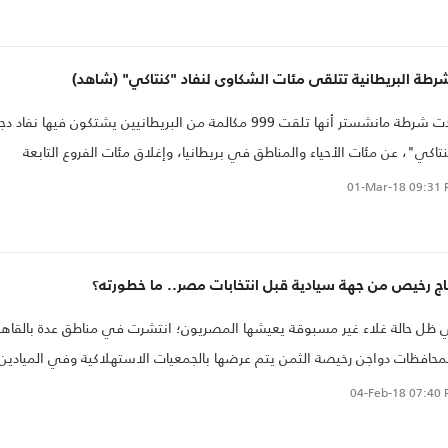
رطة البريطانية تتلقى مئات الشكاوى لنفاد "كنتاكي" (شاهد)
أكدت شرطة مانشستر أنها تلقت 999 مكالمة من البريطانيين يشتكون فيها نفاد د
تاكي"، عن مئات الأحياء والمناطق في بريطانيا، وإغلاق مئات الفروع التابعة
ي محاولة منهم للفت الانتباه وإضاعة الوقت.
01-Mar-18
09:31 
ج رخيص من جهة سيادية قبل انتخابات مصر.. ما خطورته؟
ظل حالة غلاء غير مسبوقة يعيشها المصريون؛ انتشرت في مناطق عدة بالقاهر
محافظات دواجن رخيصة الثمن يتم عرضها بالجمعيات الاستهلاكية وفي الميادين
شوارع، وذلك قبل أسابيع من انتخابات الرئاسة المقررة نهاية الشهر المقبل.
04-Feb-18
07:40 