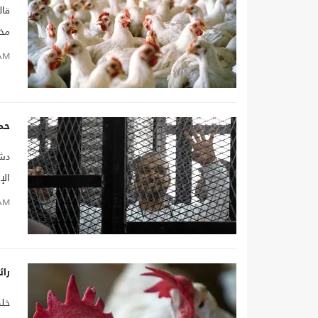
قال
مخص
جما
AM
حمل
دشن
الإ
من 
AM
رائ
خلص