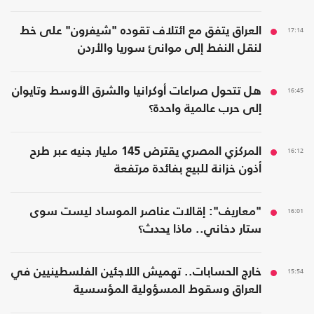
17:14
العراق يتفق مع ائتلاف تقوده "شيفرون" على خط
لنقل النفط إلى موانئ سوريا والأردن
16:45
هل تتحول صراعات أوكرانيا والشرق الأوسط وتايوان
إلى حرب عالمية واحدة؟
16:12
المركزي المصري يقترض 145 مليار جنيه عبر طرح
أذون خزانة للبيع بفائدة مرتفعة
16:01
"معاريف": إقالات عناصر الموساد ليست سوى
ستار دخاني.. ماذا يحدث؟
15:54
خارج الحسابات.. تهميش اللاجئين الفلسطينيين في
العراق وسقوط المسؤولية المؤسسية