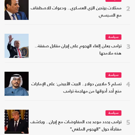
2
ممثلات يرتدين الزي العسكري.. ودعوات للاصطفاف
مع السيسي
سياسة
3
ترامب يعلن إلغاء الهجوم على إيران مقابل صفقة..
هذه ملامحها
سياسة
4
تسلم 5 ملايين دولار.. البيت الأبيض: على الإمارات
منع أحد أدواتها من مهاجمة ترامب
سياسة
5
ترامب يحدد موعد بدء المفاوضات مع إيران.. ويكشف
مفاجأة حول "الهجوم الملغي"